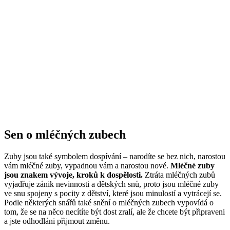
Sen o mléčných zubech
Zuby jsou také symbolem dospívání – narodíte se bez nich, narostou
vám mléčné zuby, vypadnou vám a narostou nové.
Mléčné zuby
jsou znakem vývoje, kroků k dospělosti.
Ztráta mléčných zubů
vyjadřuje zánik nevinnosti a dětských snů, proto jsou mléčné zuby
ve snu spojeny s pocity z dětství, které jsou minulostí a vytrácejí se.
Podle některých snářů také snění o mléčných zubech vypovídá o
tom, že se na něco necítíte být dost zralí, ale že chcete být připraveni
a jste odhodláni přijmout změnu.