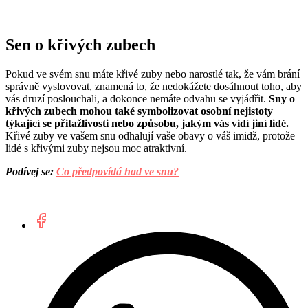
Sen o křivých zubech
Pokud ve svém snu máte křivé zuby nebo narostlé tak, že vám brání
správně vyslovovat, znamená to, že nedokážete dosáhnout toho, aby
vás druzí poslouchali, a dokonce nemáte odvahu se vyjádřit.
Sny o
křivých zubech mohou také symbolizovat osobní nejistoty
týkající se přitažlivosti nebo způsobu, jakým vás vidí jiní lidé.
Křivé zuby ve vašem snu odhalují vaše obavy o váš imidž, protože
lidé s křivými zuby nejsou moc atraktivní.
Podívej se:
Co předpovídá had ve snu?