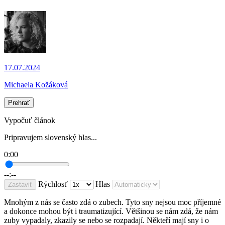
17.07.2024
Michaela Kožáková
Prehrať
Vypočuť článok
Pripravujem slovenský hlas...
0:00
--:--
Rýchlosť
Hlas
Zastaviť
Mnohým z nás se často zdá o zubech. Tyto sny nejsou moc příjemné
a dokonce mohou být i traumatizující. Většinou se nám zdá, že nám
zuby vypadaly, zkazily se nebo se rozpadají. Někteří mají sny i o