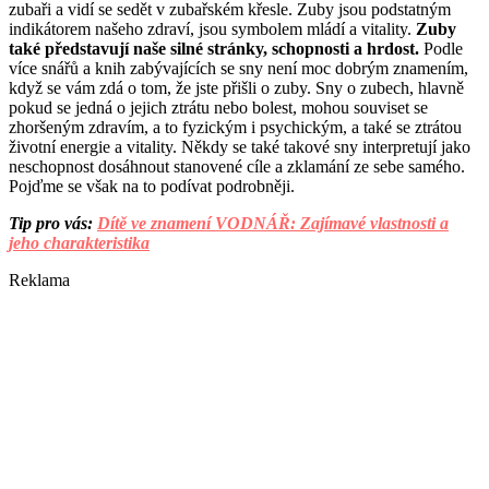
zubaři a vidí se sedět v zubařském křesle. Zuby jsou podstatným
indikátorem našeho zdraví, jsou symbolem mládí a vitality.
Zuby
také představují naše silné stránky, schopnosti a hrdost.
Podle
více snářů a knih zabývajících se sny není moc dobrým znamením,
když se vám zdá o tom, že jste přišli o zuby. Sny o zubech, hlavně
pokud se jedná o jejich ztrátu nebo bolest, mohou souviset se
zhoršeným zdravím, a to fyzickým i psychickým, a také se ztrátou
životní energie a vitality. Někdy se také takové sny interpretují jako
neschopnost dosáhnout stanovené cíle a zklamání ze sebe samého.
Pojďme se však na to podívat podrobněji.
Tip pro vás:
Dítě ve znamení VODNÁŘ: Zajímavé vlastnosti a
jeho charakteristika
Reklama