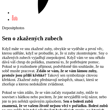
Depositphotos
Sen o zkažených zubech
Když máte ve snu zkažené zuby, obvykle se vyděsíte a první věc,
kterou uděláte, když se probudíte, je, že si zuby zkontrolujete. Sny o
zkažených zubech vyjadřují znepokojení. Když vám ve snu někdo
dává váš chrup do pořádku, znamená to, že potřebujete pomoc.
Pokud se ji rozhodnete přijmout, podvědomě tím souhlasíte, že na
sobě musíte pracovat.
Zdálo se vám, že se vám lámou zuby,
protože jsou příliš křehké?
Takový sen symbolizuje citovou
křehkost. Zkažené zuby představují neúspěch, situaci, která se
zhoršuje a kterou nedokážete zvládnout.
Pokud se vám zdálo, že se vám začaly rozpadat zuby, může to
souviset s hádkou nebo pocitem, že jste nevyjádřili svůj názor, nebo
jste to jen neřekli správným způsobem.
Sen o bolesti zubů
znamená, že ve vašem životě nejsou věci v pořádku. Bolest zubů