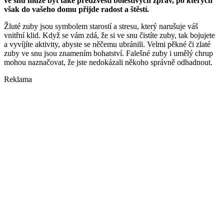
ve snu může být také předzvěstí bolestivých zpráv, po kterých
však do vašeho domu přijde radost a štěstí.
Žluté zuby jsou symbolem starostí a stresu, který narušuje váš
vnitřní klid. Když se vám zdá, že si ve snu čistíte zuby, tak bojujete
a vyvíjíte aktivity, abyste se něčemu ubránili. Velmi pěkné či zlaté
zuby ve snu jsou znamením bohatství. Falešné zuby i umělý chrup
mohou naznačovat, že jste nedokázali někoho správně odhadnout.
Reklama