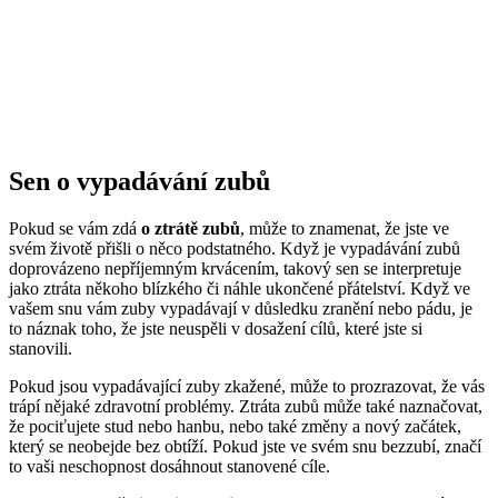
Sen o vypadávání zubů
Pokud se vám zdá
o ztrátě zubů
, může to znamenat, že jste ve
svém životě přišli o něco podstatného. Když je vypadávání zubů
doprovázeno nepříjemným krvácením, takový sen se interpretuje
jako ztráta někoho blízkého či náhle ukončené přátelství. Když ve
vašem snu vám zuby vypadávají v důsledku zranění nebo pádu, je
to náznak toho, že jste neuspěli v dosažení cílů, které jste si
stanovili.
Pokud jsou vypadávající zuby zkažené, může to prozrazovat, že vás
trápí nějaké zdravotní problémy. Ztráta zubů může také naznačovat,
že pociťujete stud nebo hanbu, nebo také změny a nový začátek,
který se neobejde bez obtíží. Pokud jste ve svém snu bezzubí, značí
to vaši neschopnost dosáhnout stanovené cíle.