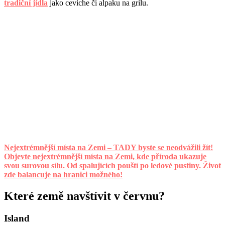
tradiční jídla
jako ceviche či alpaku na grilu.
Nejextrémnější místa na Zemi – TADY byste se neodvážili žít!
Objevte nejextrémnější místa na Zemi, kde příroda ukazuje
svou surovou sílu. Od spalujících pouští po ledové pustiny. Život
zde balancuje na hranici možného!
Které země navštívit v červnu?
Island