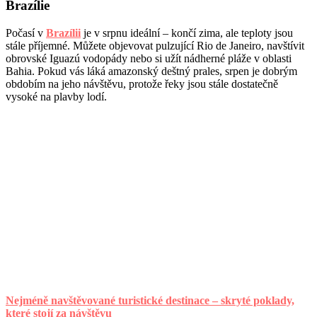
Brazílie
Počasí v
Brazílii
je v srpnu ideální – končí zima, ale teploty jsou
stále příjemné. Můžete objevovat pulzující Rio de Janeiro, navštívit
obrovské Iguazú vodopády nebo si užít nádherné pláže v oblasti
Bahia. Pokud vás láká amazonský deštný prales, srpen je dobrým
obdobím na jeho návštěvu, protože řeky jsou stále dostatečně
vysoké na plavby lodí.
Nejméně navštěvované turistické destinace – skryté poklady,
které stojí za návštěvu