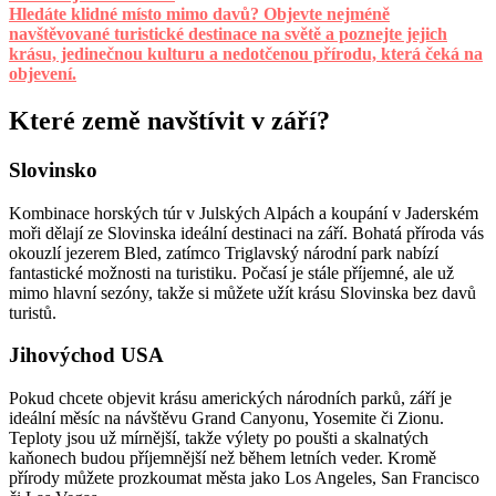
Hledáte klidné místo mimo davů? Objevte nejméně
navštěvované turistické destinace na světě a poznejte jejich
krásu, jedinečnou kulturu a nedotčenou přírodu, která čeká na
objevení.
Které země navštívit v září?
Slovinsko
Kombinace horských túr v Julských Alpách a koupání v Jaderském
moři dělají ze Slovinska ideální destinaci na září. Bohatá příroda vás
okouzlí jezerem Bled, zatímco Triglavský národní park nabízí
fantastické možnosti na turistiku. Počasí je stále příjemné, ale už
mimo hlavní sezóny, takže si můžete užít krásu Slovinska bez davů
turistů.
Jihovýchod USA
Pokud chcete objevit krásu amerických národních parků, září je
ideální měsíc na návštěvu Grand Canyonu, Yosemite či Zionu.
Teploty jsou už mírnější, takže výlety po poušti a skalnatých
kaňonech budou příjemnější než během letních veder. Kromě
přírody můžete prozkoumat města jako Los Angeles, San Francisco