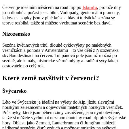
Červen je ideálním měsícem na road trip po
Islandu
, protože dny
jsou dlouhé a počasí je stabilní. Vodopády, geotermální prameny,
ledovce a sopky jsou v plné kráse a hlavní turistická sezóna se
teprve rozbíhá, takže si můžete vychutnat scenérie bez davů.
Nizozemsko
Sezóna květinových trhů, dlouhé cyklovýlety po malebných
vesničkách a pohoda v Amsterdamu – to vše dělá z Nizozemska
skvělou destinaci na červen. Tulipánová pole jsou už možná po
sezóně, ale kanály, historické větrné mlýny a tradiční sýry lákají
cestovatele po celý rok.
Které země navštívit v červenci?
Švýcarsko
Léto ve Švýcarsku je ideální na výlety do Alp, jízdu slavnými
horskými železnicemi a objevování malebných horských vesniček.
Průsmyky, které jsou během zimy zasněžené, jsou nyní otevřené,
takže si můžete vychutnat nezapomenutelný road trip přes švýcarské
hory. Oblasti jako Zermatt, Lauterbrunnen či Jungfrau nabízejí
nádherné scenérie, čistý vzduch a možnost turistiky na světové