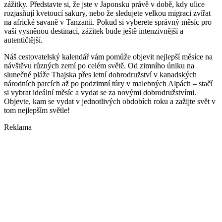
zážitky. Představte si, že jste v Japonsku právě v době, kdy ulice
rozjasňují kvetoucí sakury, nebo že sledujete velkou migraci zvířat
na africké savaně v Tanzanii. Pokud si vyberete správný měsíc pro
vaši vysněnou destinaci, zážitek bude ještě intenzivnější a
autentičtější.
Náš cestovatelský kalendář vám pomůže objevit nejlepší měsíce na
návštěvu různých zemí po celém světě. Od zimního úniku na
slunečné pláže Thajska přes letní dobrodružství v kanadských
národních parcích až po podzimní túry v malebných Alpách – stačí
si vybrat ideální měsíc a vydat se za novými dobrodružstvími.
Objevte, kam se vydat v jednotlivých obdobích roku a zažijte svět v
tom nejlepším světle!
Reklama