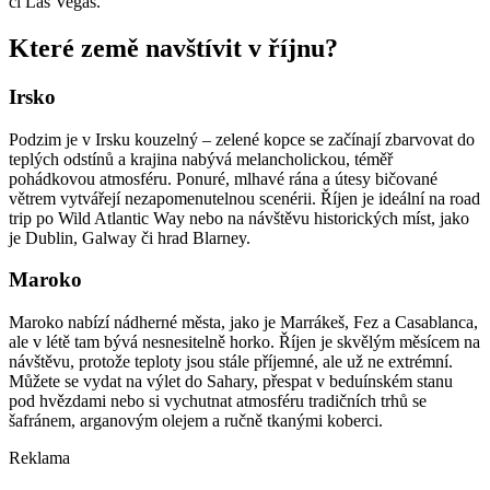
či Las Vegas.
Které země navštívit v říjnu?
Irsko
Podzim je v Irsku kouzelný – zelené kopce se začínají zbarvovat do
teplých odstínů a krajina nabývá melancholickou, téměř
pohádkovou atmosféru. Ponuré, mlhavé rána a útesy bičované
větrem vytvářejí nezapomenutelnou scenérii. Říjen je ideální na road
trip po Wild Atlantic Way nebo na návštěvu historických míst, jako
je Dublin, Galway či hrad Blarney.
Maroko
Maroko nabízí nádherné města, jako je Marrákeš, Fez a Casablanca,
ale v létě tam bývá nesnesitelně horko. Říjen je skvělým měsícem na
návštěvu, protože teploty jsou stále příjemné, ale už ne extrémní.
Můžete se vydat na výlet do Sahary, přespat v beduínském stanu
pod hvězdami nebo si vychutnat atmosféru tradičních trhů se
šafránem, arganovým olejem a ručně tkanými koberci.
Reklama