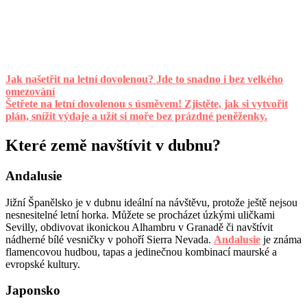
Jak našetřit na letní dovolenou? Jde to snadno i bez velkého
omezování
Šetřete na letní dovolenou s úsměvem! Zjistěte, jak si vytvořit
plán, snížit výdaje a užít si moře bez prázdné peněženky.
Které země navštívit v dubnu?
Andalusie
Jižní Španělsko je v dubnu ideální na návštěvu, protože ještě nejsou
nesnesitelné letní horka. Můžete se procházet úzkými uličkami
Sevilly, obdivovat ikonickou Alhambru v Granadě či navštívit
nádherné bílé vesničky v pohoří Sierra Nevada.
Andalusie
je známa
flamencovou hudbou, tapas a jedinečnou kombinací maurské a
evropské kultury.
Japonsko