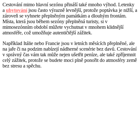
Cestování mimo hlavní sezónu přináší také mnoho výhod. Letenky
a
ubytování
jsou často výrazně levnější, protože poptávka je nižší, a
zároveň se vyhnete přeplněným památkám a dlouhým frontám.
Místa, která jsou během sezóny přeplněná turisty, si v
mimosezónním období můžete vychutnat v mnohem klidnější
atmosféře, což umožňuje autentičtější zážitek.
Například Itálie nebo Francie jsou v letních měsících přeplněné, ale
na jaře či na podzim nabízejí nádherné scenérie bez davů. Cestování
v správný čas vám tak může nejen ušetřit peníze, ale také zpříjemnit
celý zážitek, protože se budete moci plně ponořit do atmosféry země
bez stresu a spěchu.