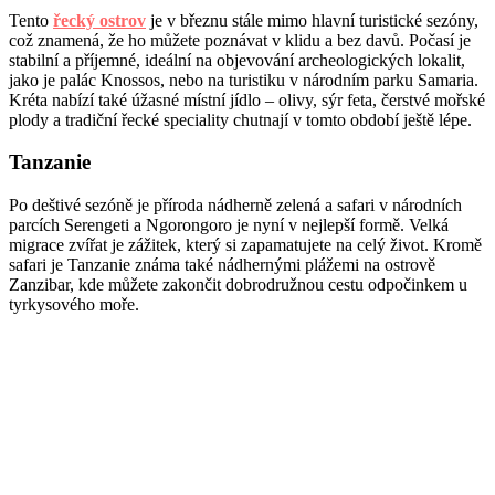
Tento
řecký ostrov
je v březnu stále mimo hlavní turistické sezóny,
což znamená, že ho můžete poznávat v klidu a bez davů. Počasí je
stabilní a příjemné, ideální na objevování archeologických lokalit,
jako je palác Knossos, nebo na turistiku v národním parku Samaria.
Kréta nabízí také úžasné místní jídlo – olivy, sýr feta, čerstvé mořské
plody a tradiční řecké speciality chutnají v tomto období ještě lépe.
Tanzanie
Po deštivé sezóně je příroda nádherně zelená a safari v národních
parcích Serengeti a Ngorongoro je nyní v nejlepší formě. Velká
migrace zvířat je zážitek, který si zapamatujete na celý život. Kromě
safari je Tanzanie známa také nádhernými plážemi na ostrově
Zanzibar, kde můžete zakončit dobrodružnou cestu odpočinkem u
tyrkysového moře.