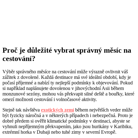
Proč je důležité vybrat správný měsíc na
cestování?
Výběr správného měsíce na cestování může výrazně ovlivnit váš
zážitek z dovolené. Každá destinace má své ideální období, kdy je
počasí příjemné a nabízí ty nejlepší podmínky k objevování. Pokud
si například naplánujete dovolenou v jihovýchodní Asii během
monzunové sezóny, mohou vás překvapit silné deště a bouřky, které
omezí možnosti cestování i volnočasové aktivity.
Stejně tak návštěva
exotických zemí
během největších veder může
být fyzicky náročná a v některých případech i nebezpečná. Proto je
dobré předem si ověřit klimatické podmínky v destinaci, abyste se
vyhnuli nepříjemným překvapením, jako jsou hurikány v Karibiku,
extrémní horka v Dubaji nebo tuhé zimy v severní Evropě.