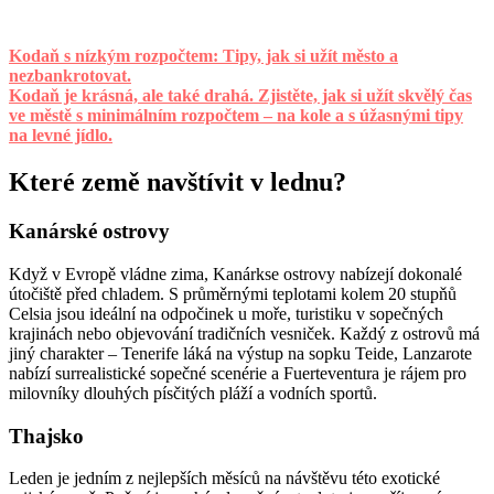
Kodaň s nízkým rozpočtem: Tipy, jak si užít město a
nezbankrotovat.
Kodaň je krásná, ale také drahá. Zjistěte, jak si užít skvělý čas
ve městě s minimálním rozpočtem – na kole a s úžasnými tipy
na levné jídlo.
Které země navštívit v lednu?
Kanárské ostrovy
Když v Evropě vládne zima, Kanárkse ostrovy nabízejí dokonalé
útočiště před chladem. S průměrnými teplotami kolem 20 stupňů
Celsia jsou ideální na odpočinek u moře, turistiku v sopečných
krajinách nebo objevování tradičních vesniček. Každý z ostrovů má
jiný charakter – Tenerife láká na výstup na sopku Teide, Lanzarote
nabízí surrealistické sopečné scenérie a Fuerteventura je rájem pro
milovníky dlouhých písčitých pláží a vodních sportů.
Thajsko
Leden je jedním z nejlepších měsíců na návštěvu této exotické