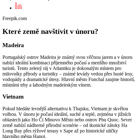
Freepik.com
Které země navštívit v únoru?
Madeira
Portugalský ostrov Madeira je známý svou věčnou jarem a v únoru
nabízí ideální kombinaci příjemného počasí a menšího množství
turistů. Tento zelený ráj v Atlantiku je dokonalým místem pro
milovníky přírody a turistiky – známé levády vedou přes husté lesy,
vodopády a dramatické útesy. Hlavní město Funchal zaujme historií,
místními trhy a lahodným madeirským vínem.
Vietnam
Pokud hledáte levnější alternativu k Thajsku, Vietnam je skvělou
volbou. V únoru je počasí ideální, suché a teplé, zejména v jižních
oblastech jako Ho Či Minovo Město nebo ostrov Phu Quoc. Sever
země nabízí nádherné přírodní scenérie – od ikonické zátoky Ha
Long Bay přes rýžové terasy v Sape až po historické uličky
hlavního města Hanoj.