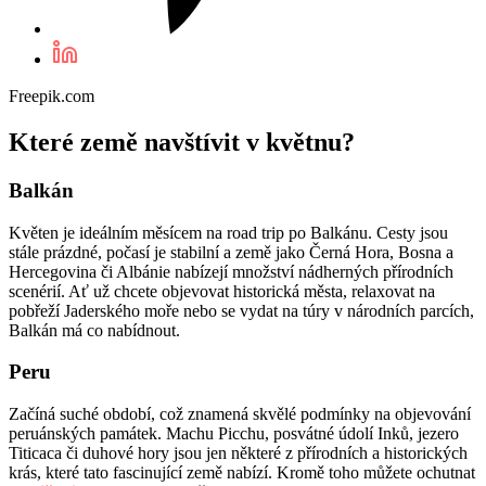
Freepik.com
Které země navštívit v květnu?
Balkán
Květen je ideálním měsícem na road trip po Balkánu. Cesty jsou
stále prázdné, počasí je stabilní a země jako Černá Hora, Bosna a
Hercegovina či Albánie nabízejí množství nádherných přírodních
scenérií. Ať už chcete objevovat historická města, relaxovat na
pobřeží Jaderského moře nebo se vydat na túry v národních parcích,
Balkán má co nabídnout.
Peru
Začíná suché období, což znamená skvělé podmínky na objevování
peruánských památek. Machu Picchu, posvátné údolí Inků, jezero
Titicaca či duhové hory jsou jen některé z přírodních a historických
krás, které tato fascinující země nabízí. Kromě toho můžete ochutnat