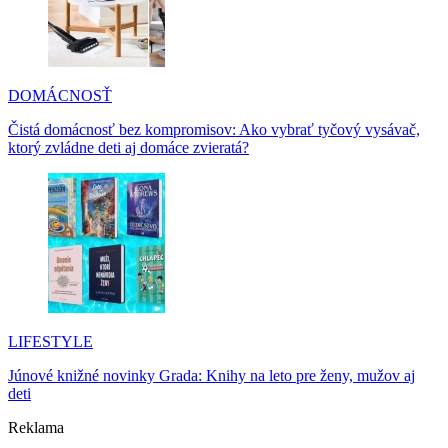
DOMÁCNOSŤ
Čistá domácnosť bez kompromisov: Ako vybrať tyčový vysávač,
ktorý zvládne deti aj domáce zvieratá?
LIFESTYLE
Júnové knižné novinky Grada: Knihy na leto pre ženy, mužov aj
deti
Reklama