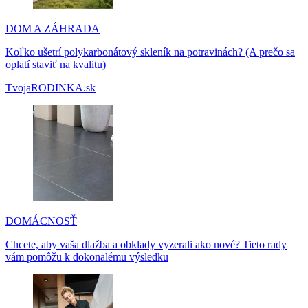
DOM A ZÁHRADA
Koľko ušetrí polykarbonátový skleník na potravinách? (A prečo sa
oplatí staviť na kvalitu)
TvojaRODINKA.sk
DOMÁCNOSŤ
Chcete, aby vaša dlažba a obklady vyzerali ako nové? Tieto rady
vám pomôžu k dokonalému výsledku