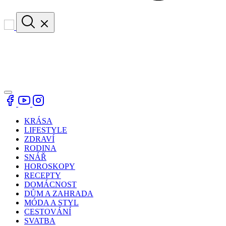
KRÁSA
LIFESTYLE
ZDRAVÍ
RODINA
SNÁŘ
HOROSKOPY
RECEPTY
DOMÁCNOST
DŮM A ZAHRADA
MÓDA A STYL
CESTOVÁNÍ
SVATBA