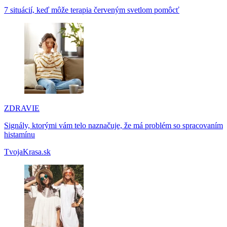
7 situácií, keď môže terapia červeným svetlom pomôcť
ZDRAVIE
Signály, ktorými vám telo naznačuje, že má problém so spracovaním
histamínu
TvojaKrasa.sk