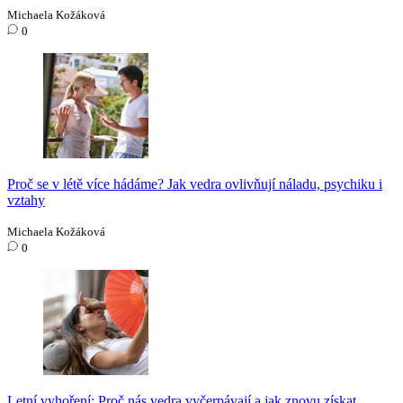
Michaela Kožáková
0
Proč se v létě více hádáme? Jak vedra ovlivňují náladu, psychiku i
vztahy
Michaela Kožáková
0
Letní vyhoření: Proč nás vedra vyčerpávají a jak znovu získat