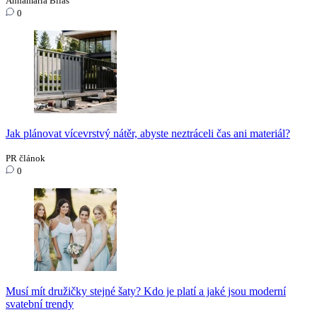
Annamária Bilas
0
Jak plánovat vícevrstvý nátěr, abyste neztráceli čas ani materiál?
PR článok
0
Musí mít družičky stejné šaty? Kdo je platí a jaké jsou moderní
svatební trendy