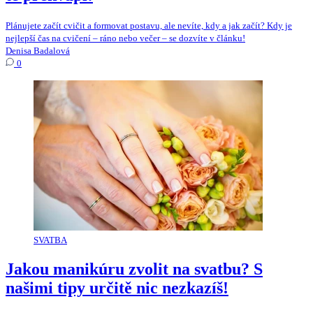
Plánujete začít cvičit a formovat postavu, ale nevíte, kdy a jak začít? Kdy je
nejlepší čas na cvičení – ráno nebo večer – se dozvíte v článku!
Denisa Badalová
0
SVATBA
Jakou manikúru zvolit na svatbu? S
našimi tipy určitě nic nezkazíš!