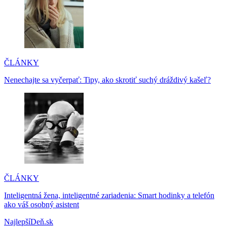
ČLÁNKY
Nenechajte sa vyčerpať: Tipy, ako skrotiť suchý dráždivý kašeľ?
ČLÁNKY
Inteligentná žena, inteligentné zariadenia: Smart hodinky a telefón
ako váš osobný asistent
NajlepšíDeň.sk