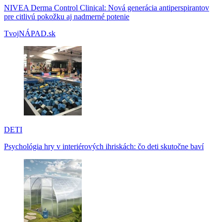
NIVEA Derma Control Clinical: Nová generácia antiperspirantov
pre citlivú pokožku aj nadmerné potenie
TvojNÁPAD.sk
DETI
Psychológia hry v interiérových ihriskách: čo deti skutočne baví