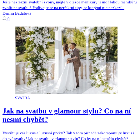
Ještě než zazní svatební zvony, mějte v otázce manikúry jasno! Jakou manikúru
zvolit na svatbu? Podívejte se na perfektní tipy, se kterými nic nezkazí...
Denisa Badalová
0
SVATBA
Jak na svatbu v glamour stylu? Co na ní
nesmí chybět?
Vystihuje vás luxus a luxusní prvky? Tak v tom případě zakomponujte luxus i
do své svatby! Jak na svatbu v glamour stylu? Co by na ní nemělo chybět?