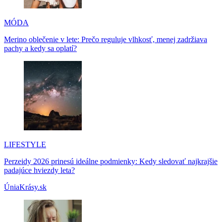
MÓDA
Merino oblečenie v lete: Prečo reguluje vlhkosť, menej zadržiava
pachy a kedy sa oplatí?
LIFESTYLE
Perzeidy 2026 prinesú ideálne podmienky: Kedy sledovať najkrajšie
padajúce hviezdy leta?
ÚniaKrásy.sk