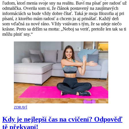
ľudom, ktorí menia svoje sny na realitu. Baví ma písať pre radosť už
odmalička. Overila som si, že článok postavený na zaujímavých
informáciách sa bude vždy dobre čítať. Taká je moja filozofia aj pri
písaní, z ktorého mám radosť a chcem ju aj prinášať. Každý deň
som vďačná za nové ráno. Vždy vstávam s tým, že sa udeje niečo
krásne. Preto sa držím sa motta: „Neboj sa veriť, pretože len tak sa ti
môžu plniť sny.“
ZDRAVÍ
Kdy je nejlepší čas na cvičení? Odpověď
tě překvapí!