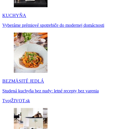
KUCHYŇA
Vyberáme prémiové spotrebiče do modernej domácnosti
BEZMÄSITÉ JEDLÁ
Studená kuchyňa bez nudy: letné recepty bez varenia
TvojŽIVOT.sk