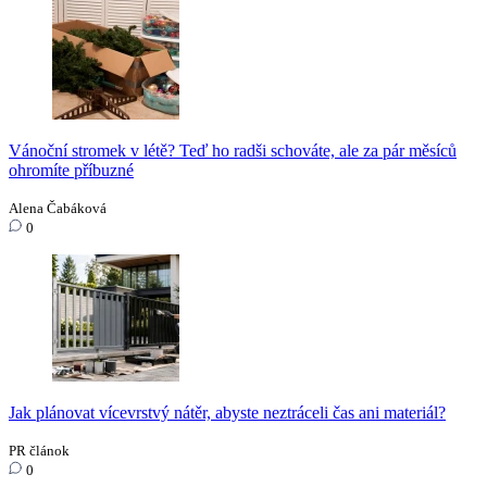
Vánoční stromek v létě? Teď ho radši schováte, ale za pár měsíců
ohromíte příbuzné
Alena Čabáková
0
Jak plánovat vícevrstvý nátěr, abyste neztráceli čas ani materiál?
PR článok
0