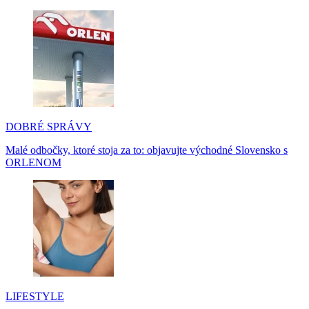
DOBRÉ SPRÁVY
Malé odbočky, ktoré stoja za to: objavujte východné Slovensko s
ORLENOM
LIFESTYLE