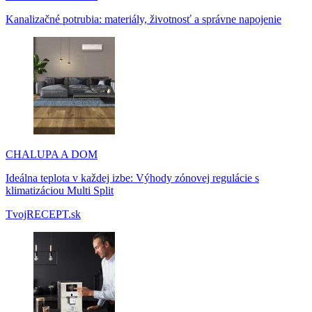
Kanalizačné potrubia: materiály, životnosť a správne napojenie
CHALUPA A DOM
Ideálna teplota v každej izbe: Výhody zónovej regulácie s
klimatizáciou Multi Split
TvojRECEPT.sk