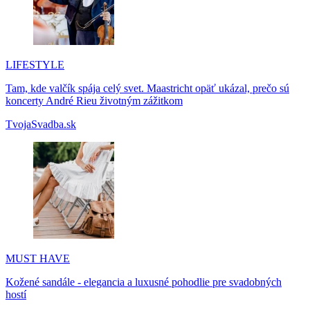
LIFESTYLE
Tam, kde valčík spája celý svet. Maastricht opäť ukázal, prečo sú
koncerty André Rieu životným zážitkom
TvojaSvadba.sk
MUST HAVE
Kožené sandále - elegancia a luxusné pohodlie pre svadobných
hostí