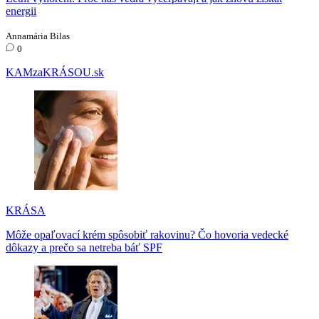
energii
Annamária Bilas
0
KAMzaKRÁSOU.sk
KRÁSA
Môže opaľovací krém spôsobiť rakovinu? Čo hovoria vedecké
dôkazy a prečo sa netreba báť SPF