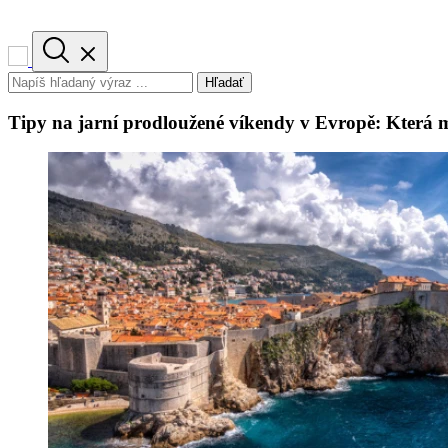
Hľadať
Tipy na jarní prodloužené víkendy v Evropě: Která m