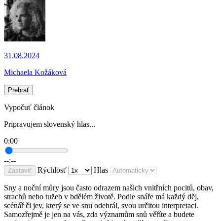
31.08.2024
Michaela Kožáková
Prehrať
Vypočuť článok
Pripravujem slovenský hlas...
0:00
--:--
Rýchlosť
Hlas
Zastaviť
Sny a noční můry jsou často odrazem našich vnitřních pocitů, obav,
strachů nebo tužeb v bdělém životě. Podle snáře má každý děj,
scénář či jev, který se ve snu odehrál, svou určitou interpretaci.
Samozřejmě je jen na vás, zda významům snů věříte a budete