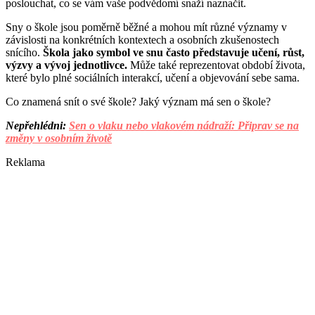
poslouchat, co se vám vaše podvědomí snaží naznačit.
Sny o škole jsou poměrně běžné a mohou mít různé významy v
závislosti na konkrétních kontextech a osobních zkušenostech
snícího.
Škola jako symbol ve snu často představuje učení, růst,
výzvy a vývoj jednotlivce.
Může také reprezentovat období života,
které bylo plné sociálních interakcí, učení a objevování sebe sama.
Co znamená snít o své škole? Jaký význam má sen o škole?
Nepřehlédni:
Sen o vlaku nebo vlakovém nádraží: Připrav se na
změny v osobním životě
Reklama