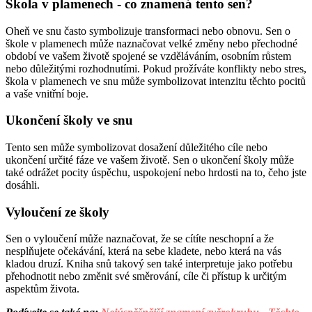
Škola v plamenech - co znamená tento sen?
Oheň ve snu často symbolizuje transformaci nebo obnovu. Sen o
škole v plamenech může naznačovat velké změny nebo přechodné
období ve vašem životě spojené se vzděláváním, osobním růstem
nebo důležitými rozhodnutími. Pokud prožíváte konflikty nebo stres,
škola v plamenech ve snu může symbolizovat intenzitu těchto pocitů
a vaše vnitřní boje.
Ukončení školy ve snu
Tento sen může symbolizovat dosažení důležitého cíle nebo
ukončení určité fáze ve vašem životě. Sen o ukončení školy může
také odrážet pocity úspěchu, uspokojení nebo hrdosti na to, čeho jste
dosáhli.
Vyloučení ze školy
Sen o vyloučení může naznačovat, že se cítíte neschopní a že
nesplňujete očekávání, která na sebe kladete, nebo která na vás
kladou druzí. Kniha snů takový sen také interpretuje jako potřebu
přehodnotit nebo změnit své směrování, cíle či přístup k určitým
aspektům života.