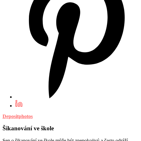
Depositphotos
Šikanování ve škole
Sen o šikanování ve škole může být znepokojivý a často odráží