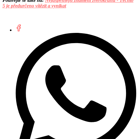
Podívejte se také na:
Nejúspěšnější znamení zvěrokruhu - Těchto
5 je předurčeno vítězit a vynikat