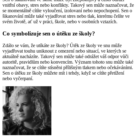
vnitřní obavy, stres nebo konflikty. Takový sen může naznačovat, že
se momentálně cítíte vyloučení, izolovaní nebo nepochopení. Sen o
šikanování může také vyjadřovat stres nebo tlak, kterému čelíte ve
svém životě, ať už v práci, škole, nebo v osobních vztazích.
Co symbolizuje sen o útěku ze školy?
Zdálo se vám, že utíkáte ze školy? Útěk ze školy ve snu může
vyjadřovat touhu uniknout z omezení nebo situací, ve kterých se
aktuálně nacházíte. Takový sen může také odrážet váš odpor vůči
autoritě, pravidlům nebo konvencím. Význam tohoto snu může také
naznačovat, že se cítíte stísněni přílišným tlakem nebo očekáváními.
Sen o útěku ze školy můžete mít i tehdy, když se cítíte přetížení
nebo vyčerpaní.