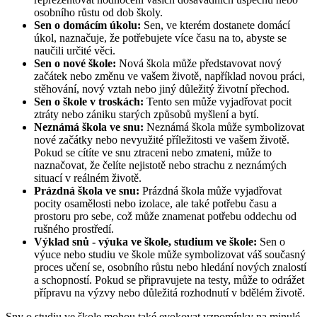
osobního růstu od dob školy.
Sen o domácím úkolu:
Sen, ve kterém dostanete domácí
úkol, naznačuje, že potřebujete více času na to, abyste se
naučili určité věci.
Sen o nové škole:
Nová škola může představovat nový
začátek nebo změnu ve vašem životě, například novou práci,
stěhování, nový vztah nebo jiný důležitý životní přechod.
Sen o škole v troskách:
Tento sen může vyjadřovat pocit
ztráty nebo zániku starých způsobů myšlení a bytí.
Neznámá škola ve snu:
Neznámá škola může symbolizovat
nové začátky nebo nevyužité příležitosti ve vašem životě.
Pokud se cítíte ve snu ztraceni nebo zmateni, může to
naznačovat, že čelíte nejistotě nebo strachu z neznámých
situací v reálném životě.
Prázdná škola ve snu:
Prázdná škola může vyjadřovat
pocity osamělosti nebo izolace, ale také potřebu času a
prostoru pro sebe, což může znamenat potřebu oddechu od
rušného prostředí.
Výklad snů - výuka ve škole, studium ve škole:
Sen o
výuce nebo studiu ve škole může symbolizovat váš současný
proces učení se, osobního růstu nebo hledání nových znalostí
a schopností. Pokud se připravujete na testy, může to odrážet
přípravu na výzvy nebo důležitá rozhodnutí v bdělém životě.
Sny o studiu ve škole mohou také evokovat vzpomínky na minulé