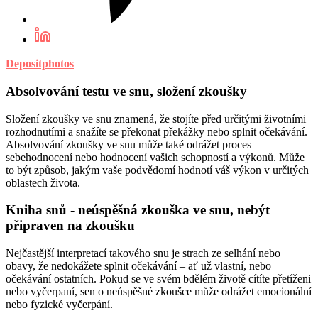
Depositphotos
Absolvování testu ve snu, složení zkoušky
Složení zkoušky ve snu znamená, že stojíte před určitými životními
rozhodnutími a snažíte se překonat překážky nebo splnit očekávání.
Absolvování zkoušky ve snu může také odrážet proces
sebehodnocení nebo hodnocení vašich schopností a výkonů. Může
to být způsob, jakým vaše podvědomí hodnotí váš výkon v určitých
oblastech života.
Kniha snů - neúspěšná zkouška ve snu, nebýt
připraven na zkoušku
Nejčastější interpretací takového snu je strach ze selhání nebo
obavy, že nedokážete splnit očekávání – ať už vlastní, nebo
očekávání ostatních. Pokud se ve svém bdělém životě cítíte přetíženi
nebo vyčerpaní, sen o neúspěšné zkoušce může odrážet emocionální
nebo fyzické vyčerpání.