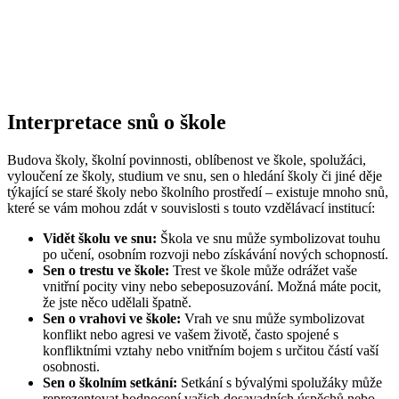
Interpretace snů o škole
Budova školy, školní povinnosti, oblíbenost ve škole, spolužáci,
vyloučení ze školy, studium ve snu, sen o hledání školy či jiné děje
týkající se staré školy nebo školního prostředí – existuje mnoho snů,
které se vám mohou zdát v souvislosti s touto vzdělávací institucí:
Vidět školu ve snu:
Škola ve snu může symbolizovat touhu
po učení, osobním rozvoji nebo získávání nových schopností.
Sen o trestu ve škole:
Trest ve škole může odrážet vaše
vnitřní pocity viny nebo sebeposuzování. Možná máte pocit,
že jste něco udělali špatně.
Sen o vrahovi ve škole:
Vrah ve snu může symbolizovat
konflikt nebo agresi ve vašem životě, často spojené s
konfliktními vztahy nebo vnitřním bojem s určitou částí vaší
osobnosti.
Sen o školním setkání:
Setkání s bývalými spolužáky může
reprezentovat hodnocení vašich dosavadních úspěchů nebo