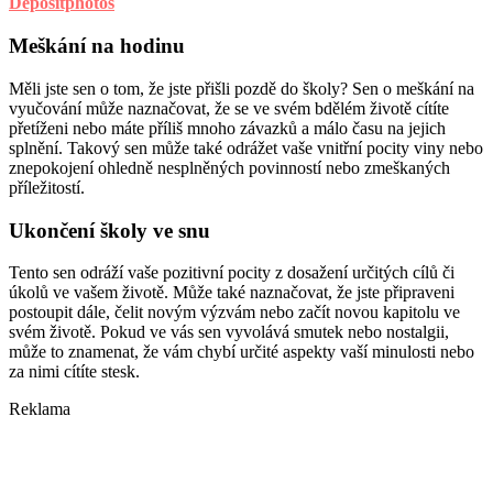
Depositphotos
Meškání na hodinu
Měli jste sen o tom, že jste přišli pozdě do školy? Sen o meškání na
vyučování může naznačovat, že se ve svém bdělém životě cítíte
přetíženi nebo máte příliš mnoho závazků a málo času na jejich
splnění. Takový sen může také odrážet vaše vnitřní pocity viny nebo
znepokojení ohledně nesplněných povinností nebo zmeškaných
příležitostí.
Ukončení školy ve snu
Tento sen odráží vaše pozitivní pocity z dosažení určitých cílů či
úkolů ve vašem životě. Může také naznačovat, že jste připraveni
postoupit dále, čelit novým výzvám nebo začít novou kapitolu ve
svém životě. Pokud ve vás sen vyvolává smutek nebo nostalgii,
může to znamenat, že vám chybí určité aspekty vaší minulosti nebo
za nimi cítíte stesk.
Reklama