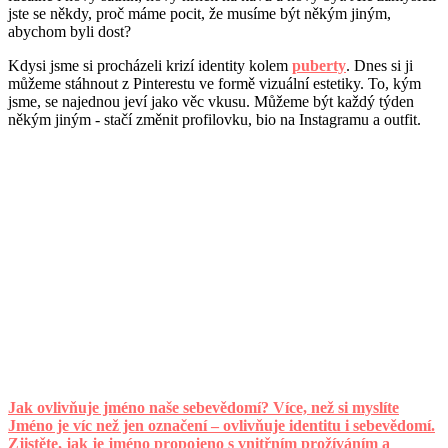
jste se někdy, proč máme pocit, že musíme být někým jiným,
abychom byli dost?
Kdysi jsme si procházeli krizí identity kolem
puberty
. Dnes si ji
můžeme stáhnout z Pinterestu ve formě vizuální estetiky. To, kým
jsme, se najednou jeví jako věc vkusu. Můžeme být každý týden
někým jiným - stačí změnit profilovku, bio na Instagramu a outfit.
Jak ovlivňuje jméno naše sebevědomí? Více, než si myslíte
Jméno je víc než jen označení – ovlivňuje identitu i sebevědomí.
Zjistěte, jak je jméno propojeno s vnitřním prožíváním a