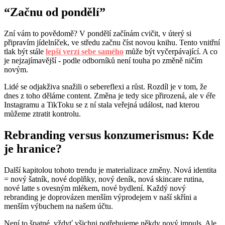
“Začnu od pondělí”
Zní vám to povědomě? V pondělí začínám cvičit, v úterý si
připravím jídelníček, ve středu začnu číst novou knihu. Tento vnitřní
tlak být stále
lepší verzí sebe samého
může být vyčerpávající. A co
je nejzajímavější - podle odborníků není touha po změně ničím
novým.
Lidé se odjakživa snažili o sebereflexi a růst. Rozdíl je v tom, že
dnes z toho děláme content. Změna je tedy sice přirozená, ale v éře
Instagramu a TikToku se z ní stala veřejná událost, nad kterou
můžeme ztratit kontrolu.
Rebranding versus konzumerismus: Kde
je hranice?
Další kapitolou tohoto trendu je materializace změny. Nová identita
= nový šatník, nové doplňky, nový deník, nová skincare rutina,
nové latte s ovesným mlékem, nové bydlení. Každý nový
rebranding je doprovázen menším výprodejem v naší skříni a
menším výbuchem na našem účtu.
Není to špatné, vždyť všichni potřebujeme někdy nový impuls. Ale