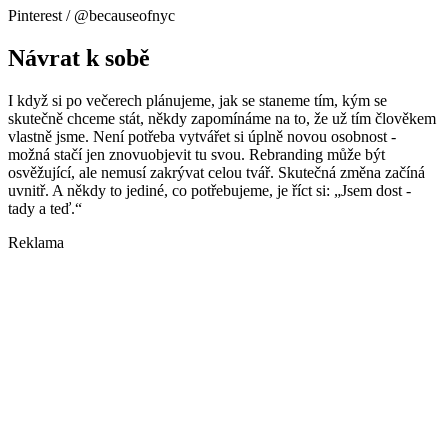
Pinterest / @becauseofnyc
Návrat k sobě
I když si po večerech plánujeme, jak se staneme tím, kým se
skutečně chceme stát, někdy zapomínáme na to, že už tím člověkem
vlastně jsme. Není potřeba vytvářet si úplně novou osobnost -
možná stačí jen znovuobjevit tu svou. Rebranding může být
osvěžující, ale nemusí zakrývat celou tvář. Skutečná změna začíná
uvnitř. A někdy to jediné, co potřebujeme, je říct si: „Jsem dost -
tady a teď.“
Reklama