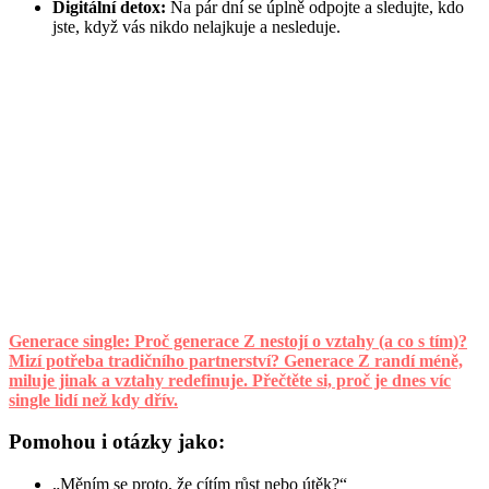
Digitální detox:
Na pár dní se úplně odpojte a sledujte, kdo
jste, když vás nikdo nelajkuje a nesleduje.
Generace single: Proč generace Z nestojí o vztahy (a co s tím)?
Mizí potřeba tradičního partnerství? Generace Z randí méně,
miluje jinak a vztahy redefinuje. Přečtěte si, proč je dnes víc
single lidí než kdy dřív.
Pomohou i otázky jako:
„Měním se proto, že cítím růst nebo útěk?“