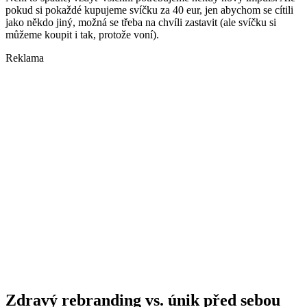
pokud si pokaždé kupujeme svíčku za 40 eur, jen abychom se cítili
jako někdo jiný, možná se třeba na chvíli zastavit (ale svíčku si
můžeme koupit i tak, protože voní).
Reklama
Zdravý rebranding vs. únik před sebou