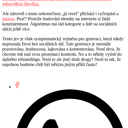
sebereflexí člověka.
Ale zároveň s touto nekonečnou „já verzí” přichází i vyčerpání a
únava
. Proč? Protože budování identity na internetu si žádá
konzistentnost. Algoritmus má rád kategorie a lidé na sociálních
sítích ještě více.
Tento jev je však symptomatický zejména pro generaci, která nikdy
nepoznala život bez sociálních sítí. Tato generace je neustále
pozorována, hodnocena, lajkována a komentována. Není divu, že
chceme mít nad svou prezentací kontrolu. No a to někdy vyústí do
úplného rebrandingu. Není to ale jistý druh drogy? Není to tak, že
najednou budeme chtít být někým jiným příliš často?