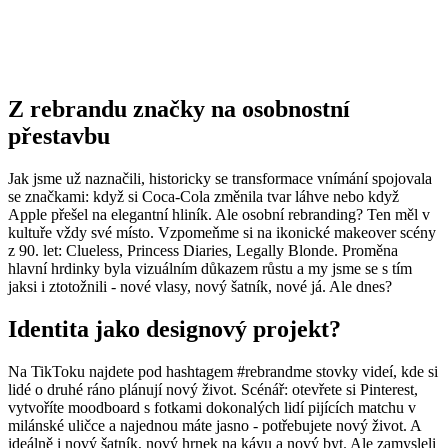
Z rebrandu značky na osobnostní
přestavbu
Jak jsme už naznačili, historicky se transformace vnímání spojovala
se značkami: když si Coca-Cola změnila tvar láhve nebo když
Apple přešel na elegantní hliník. Ale osobní rebranding? Ten měl v
kultuře vždy své místo. Vzpomeňme si na ikonické makeover scény
z 90. let: Clueless, Princess Diaries, Legally Blonde. Proměna
hlavní hrdinky byla vizuálním důkazem růstu a my jsme se s tím
jaksi i ztotožnili - nové vlasy, nový šatník, nové já. Ale dnes?
Identita jako designový projekt?
Na TikToku najdete pod hashtagem #rebrandme stovky videí, kde si
lidé o druhé ráno plánují nový život. Scénář: otevřete si Pinterest,
vytvoříte moodboard s fotkami dokonalých lidí pijících matchu v
milánské uličce a najednou máte jasno - potřebujete nový život. A
ideálně i nový šatník, nový hrnek na kávu a nový byt. Ale zamysleli