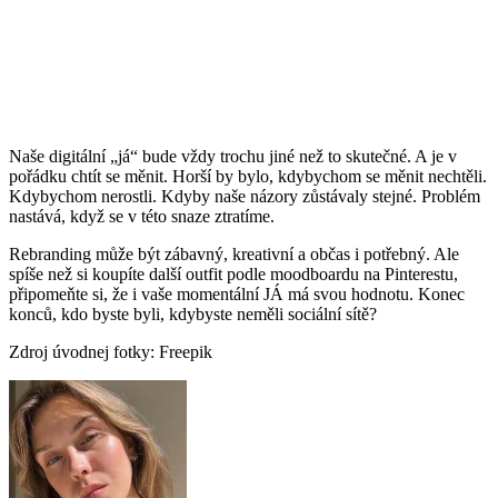
Naše digitální „já“ bude vždy trochu jiné než to skutečné. A je v
pořádku chtít se měnit. Horší by bylo, kdybychom se měnit nechtěli.
Kdybychom nerostli. Kdyby naše názory zůstávaly stejné. Problém
nastává, když se v této snaze ztratíme.
Rebranding může být zábavný, kreativní a občas i potřebný. Ale
spíše než si koupíte další outfit podle moodboardu na Pinterestu,
připomeňte si, že i vaše momentální JÁ má svou hodnotu. Konec
konců, kdo byste byli, kdybyste neměli sociální sítě?
Zdroj úvodnej fotky: Freepik