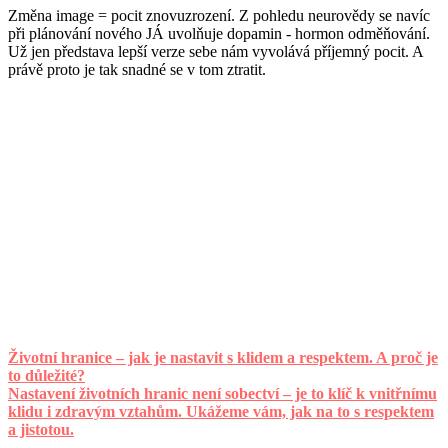
Změna image = pocit znovuzrození. Z pohledu neurovědy se navíc
při plánování nového JÁ uvolňuje dopamin - hormon odměňování.
Už jen představa lepší verze sebe nám vyvolává příjemný pocit. A
právě proto je tak snadné se v tom ztratit.
Životní hranice – jak je nastavit s klidem a respektem. A proč je
to důležité?
Nastavení životních hranic není sobectví – je to klíč k vnitřnímu
klidu i zdravým vztahům. Ukážeme vám, jak na to s respektem
a jistotou.