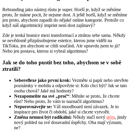
Rebranding jako nástroj růstu je super. Horší je, když se měníme
proto, že máme pocit, že nejsme dost. A ještě horší, když se měníme
jen proto, abychom zapadli do nějaké online kategorie. Protože co
když náš algoritmický imprint není dost zajímavý?
Zde je tenká hranice mezi transformací a ztrátou sebe sama. Někdy
se nevědomě přizpůsobujeme estetice, kterou jsme viděli na
TikToku, jen abychom se cítili součástí. Ale opravdu jsem to já?
Nebo jen postava, kterou si vybral algoritmus?
Jak se do toho pustit bez toho, abychom se v sobě
ztratili?
Sebereflexe jako první krok:
Vezměte si papír nebo otevřete
poznámky v mobilu a odpovězte si: Kdo chci být? Jak se tato
osoba chová? Jaké má hodnoty?
Nezapomeňte na své „proč“
: Měníte se proto, že chcete
růst? Nebo proto, že vám to naznačil algoritmus?
Neporovnávejte se:
Váš moodboard není závazek. Je to
inspirace pro život či období, jaké si chcete vytvořit.
Změna nemusí být radikální:
Někdy stačí nový
účes
, jindy
nový pohled na své dosavadní úspěchy. Oba mají význam,
ne?