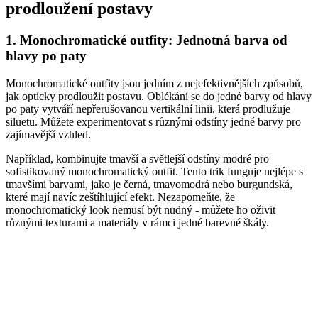
prodloužení postavy
1. Monochromatické outfity: Jednotná barva od
hlavy po paty
Monochromatické outfity jsou jedním z nejefektivnějších způsobů,
jak opticky prodloužit postavu. Oblékání se do jedné barvy od hlavy
po paty vytváří nepřerušovanou vertikální linii, která prodlužuje
siluetu. Můžete experimentovat s různými odstíny jedné barvy pro
zajímavější vzhled.
Například, kombinujte tmavší a světlejší odstíny modré pro
sofistikovaný monochromatický outfit. Tento trik funguje nejlépe s
tmavšími barvami, jako je černá, tmavomodrá nebo burgundská,
které mají navíc zeštíhlující efekt. Nezapomeňte, že
monochromatický look nemusí být nudný - můžete ho oživit
různými texturami a materiály v rámci jedné barevné škály.