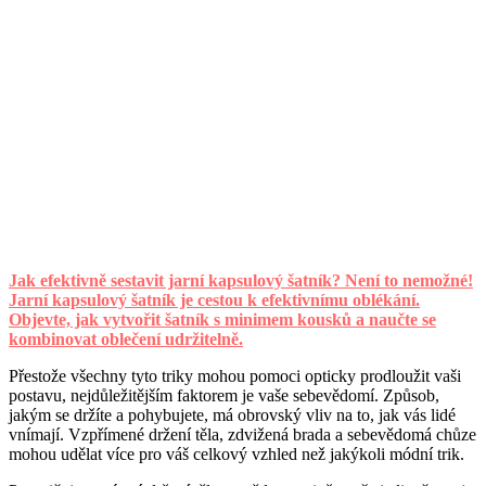
Jak efektivně sestavit jarní kapsulový šatník? Není to nemožné!
Jarní kapsulový šatník je cestou k efektivnímu oblékání.
Objevte, jak vytvořit šatník s minimem kousků a naučte se
kombinovat oblečení udržitelně.
Přestože všechny tyto triky mohou pomoci opticky prodloužit vaši
postavu, nejdůležitějším faktorem je vaše sebevědomí. Způsob,
jakým se držíte a pohybujete, má obrovský vliv na to, jak vás lidé
vnímají. Vzpřímené držení těla, zdvižená brada a sebevědomá chůze
mohou udělat více pro váš celkový vzhled než jakýkoli módní trik.