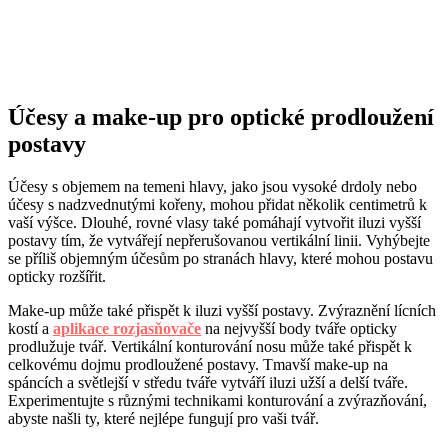
Účesy a make-up pro optické prodloužení
postavy
Účesy s objemem na temeni hlavy, jako jsou vysoké drdoly nebo
účesy s nadzvednutými kořeny, mohou přidat několik centimetrů k
vaší výšce. Dlouhé, rovné vlasy také pomáhají vytvořit iluzi vyšší
postavy tím, že vytvářejí nepřerušovanou vertikální linii. Vyhýbejte
se příliš objemným účesům po stranách hlavy, které mohou postavu
opticky rozšířit.
Make-up může také přispět k iluzi vyšší postavy. Zvýraznění lícních
kostí a
aplikace rozjasňovače
na nejvyšší body tváře opticky
prodlužuje tvář. Vertikální konturování nosu může také přispět k
celkovému dojmu prodloužené postavy. Tmavší make-up na
spáncích a světlejší v středu tváře vytváří iluzi užší a delší tváře.
Experimentujte s různými technikami konturování a zvýrazňování,
abyste našli ty, které nejlépe fungují pro vaši tvář.