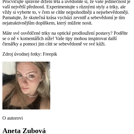
Procvičujte správné držení těla a uvědomte si, že vaše jedinečnost je
vaší největší předností. Experimentujte s různými styly a triky, ale
vždy si vyberte to, v čem se cítíte nejpohodlněji a nejsebevědoměji.
Pamatujte, že skutečná krása vychází zevnitř a sebevědomí je tím
nejatraktivnějším doplňkem, který můžete nosit.
Máte své osvědčené triky na optické prodloužení postavy? Podělte
se o ně v komentářích níže! Vaše tipy mohou inspirovat další
čtenářky a pomoci jim cítit se sebevědomě ve své kůži.
Zdroj úvodnej fotky: Freepik
O autorovi
Aneta Zubová