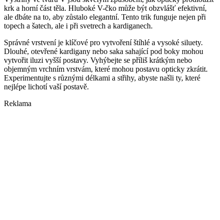
krk a horní část těla. Hluboké V-čko může být obzvlášť efektivní,
ale dbáte na to, aby zůstalo elegantní. Tento trik funguje nejen při
topech a šatech, ale i při svetrech a kardiganech.
Správné vrstvení je klíčové pro vytvoření štíhlé a vysoké siluety.
Dlouhé, otevřené kardigany nebo saka sahající pod boky mohou
vytvořit iluzi vyšší postavy. Vyhýbejte se příliš krátkým nebo
objemným vrchním vrstvám, které mohou postavu opticky zkrátit.
Experimentujte s různými délkami a střihy, abyste našli ty, které
nejlépe lichotí vaší postavě.
Reklama