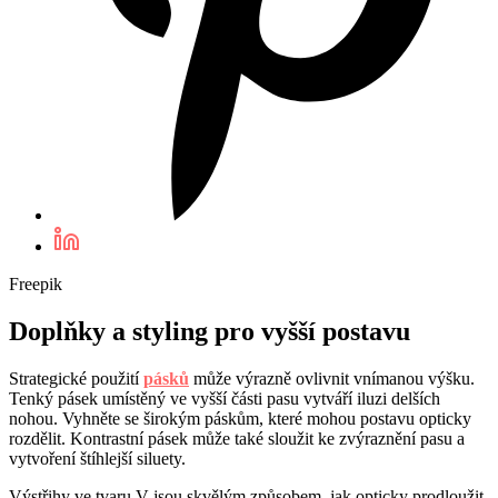
Freepik
Doplňky a styling pro vyšší postavu
Strategické použití
pásků
může výrazně ovlivnit vnímanou výšku.
Tenký pásek umístěný ve vyšší části pasu vytváří iluzi delších
nohou. Vyhněte se širokým páskům, které mohou postavu opticky
rozdělit. Kontrastní pásek může také sloužit ke zvýraznění pasu a
vytvoření štíhlejší siluety.
Výstřihy ve tvaru V jsou skvělým způsobem, jak opticky prodloužit