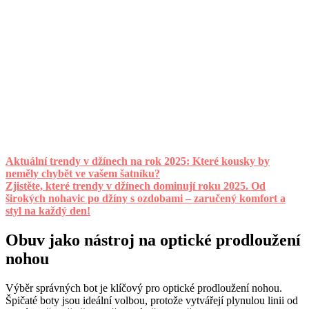
Aktuální trendy v džínech na rok 2025: Které kousky by
neměly chybět ve vašem šatníku?
Zjistěte, které trendy v džínech dominují roku 2025. Od
širokých nohavic po džíny s ozdobami – zaručený komfort a
styl na každý den!
Obuv jako nástroj na optické prodloužení
nohou
Výběr správných bot je klíčový pro optické prodloužení nohou.
Špičaté boty jsou ideální volbou, protože vytvářejí plynulou linii od