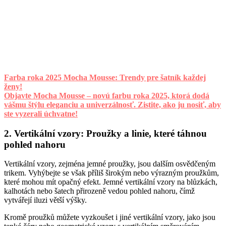
Farba roka 2025 Mocha Mousse: Trendy pre šatník každej
ženy!
Objavte Mocha Mousse – novú farbu roka 2025, ktorá dodá
vášmu štýlu eleganciu a univerzálnosť. Zistite, ako ju nosiť, aby
ste vyzerali úchvatne!
2. Vertikální vzory: Proužky a linie, které táhnou
pohled nahoru
Vertikální vzory, zejména jemné proužky, jsou dalším osvědčeným
trikem. Vyhýbejte se však příliš širokým nebo výrazným proužkům,
které mohou mít opačný efekt. Jemné vertikální vzory na blůzkách,
kalhotách nebo šatech přirozeně vedou pohled nahoru, čímž
vytvářejí iluzi větší výšky.
Kromě proužků můžete vyzkoušet i jiné vertikální vzory, jako jsou