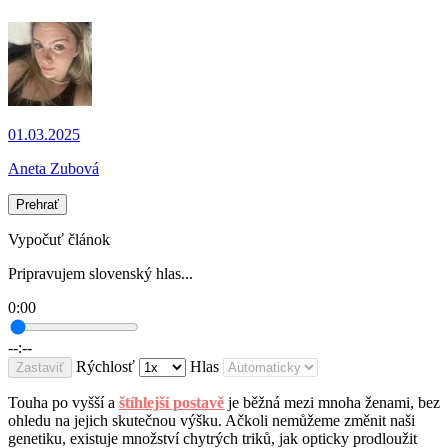
01.03.2025
Aneta Zubová
Prehrať
Vypočuť článok
Pripravujem slovenský hlas...
0:00
--:--
Rýchlosť
Hlas
Zastaviť
Touha po vyšší a
štíhlejší postavě
je běžná mezi mnoha ženami, bez
ohledu na jejich skutečnou výšku. Ačkoli nemůžeme změnit naši
genetiku, existuje množství chytrých triků, jak opticky prodloužit