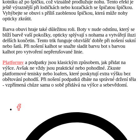
kotníku až po špičku, což vizuálně prodlužuje nohu. Tento efekt je
ještě výraznější při lodičkách nebo kozačkách se špičatou špičkou.
Vyhýbejte se obuvi s příliš zaoblenou špičkou, která může nohy
opticky zkrátit.
Barva obuvi hraje také důležitou roli. Boty v nude odstínu, který se
blíží barvě vaší pokožky, opticky splývají s nohama a vytvářejí iluzi
delších končetin. Tento trik funguje obzvlášť dobře při nošení sukní
nebo šatů. Při nošení kalhot se snažte sladit barvu bot s barvou
kalhot pro vytvoření nepřerušované linie.
Platformy
a podpatky jsou klasickým způsobem, jak přidat na
výšce. Avšak ne vždy jsou praktické nebo pohodlné. Zkuste
platformové tenisky nebo loafers, které poskytují extra výšku bez
obětování pohodlí. Při nošení podpatků dbáte na správné držení těla
- vzpřímená chůze sama o sobě přidává na výšce a sebevědomí.