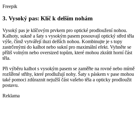
Freepik
3. Vysoký pas: Klíč k delším nohám
Vysoký pas je klíčovým prvkem pro optické prodloužení nohou.
Kalhoty, sukně a šaty s vysokým pasem posouvají optický střed těla
výše, čímž vytvářejí iluzi delších nohou. Kombinujte je s topy
zastrčenými do kalhot nebo sukní pro maximální efekt. Vyhněte se
příliš volným nebo oversized topům, které mohou zkrátit horní část
těla.
Při výběru kalhot s vysokým pasem se zaměřte na rovné nebo mírně
rozšířené střihy, které prodlužují nohy. Šaty s páskem v pase mohou
také pomoci zdůraznit nejužší část vašeho těla a opticky prodloužit
postavu.
Reklama