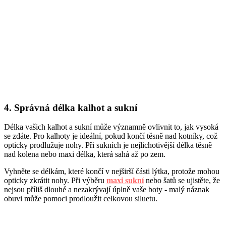
4. Správná délka kalhot a sukní
Délka vašich kalhot a sukní může významně ovlivnit to, jak vysoká
se zdáte. Pro kalhoty je ideální, pokud končí těsně nad kotníky, což
opticky prodlužuje nohy. Při sukních je nejlichotivější délka těsně
nad kolena nebo maxi délka, která sahá až po zem.
Vyhněte se délkám, které končí v nejširší části lýtka, protože mohou
opticky zkrátit nohy. Při výběru
maxi sukní
nebo šatů se ujistěte, že
nejsou příliš dlouhé a nezakrývají úplně vaše boty - malý náznak
obuvi může pomoci prodloužit celkovou siluetu.