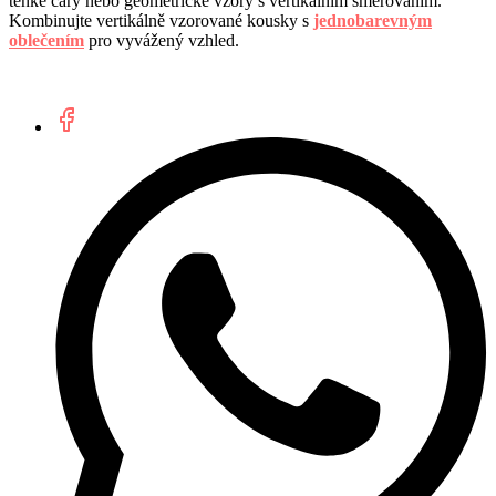
tenké čáry nebo geometrické vzory s vertikálním směrováním.
Kombinujte vertikálně vzorované kousky s
jednobarevným
oblečením
pro vyvážený vzhled.