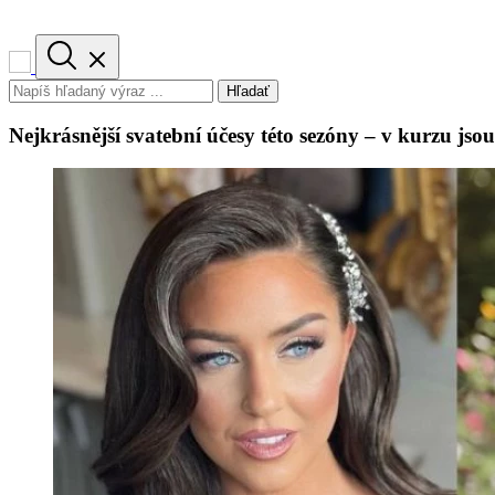
Hľadať
Nejkrásnější svatební účesy této sezóny – v kurzu jso