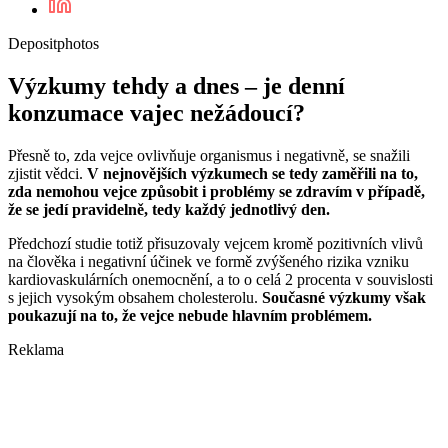
Depositphotos
Výzkumy tehdy a dnes – je denní
konzumace vajec nežádoucí?
Přesně to, zda vejce ovlivňuje organismus i negativně, se snažili
zjistit vědci.
V nejnovějších výzkumech se tedy zaměřili na to,
zda nemohou vejce způsobit i problémy se zdravím v případě,
že se jedí pravidelně, tedy každý jednotlivý den.
Předchozí studie totiž přisuzovaly vejcem kromě pozitivních vlivů
na člověka i negativní účinek ve formě zvýšeného rizika vzniku
kardiovaskulárních onemocnění, a to o celá 2 procenta v souvislosti
s jejich vysokým obsahem cholesterolu.
Současné výzkumy však
poukazují na to, že vejce nebude hlavním problémem.
Reklama