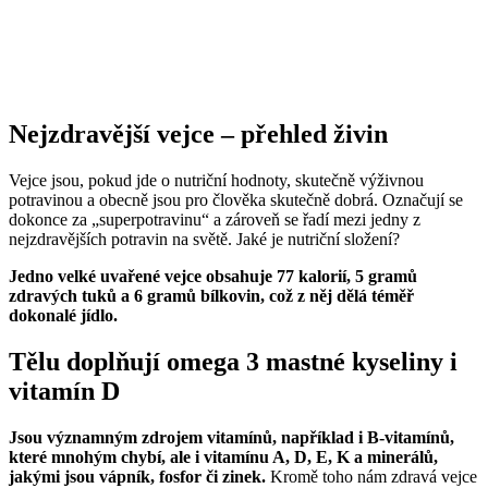
Nejzdravější vejce – přehled živin
Vejce jsou, pokud jde o nutriční hodnoty, skutečně výživnou
potravinou a obecně jsou pro člověka skutečně dobrá. Označují se
dokonce za „superpotravinu“ a zároveň se řadí mezi jedny z
nejzdravějších potravin na světě. Jaké je nutriční složení?
Jedno velké uvařené vejce obsahuje 77 kalorií, 5 gramů
zdravých tuků a 6 gramů bílkovin, což z něj dělá téměř
dokonalé jídlo.
Tělu doplňují omega 3 mastné kyseliny i
vitamín D
Jsou významným zdrojem vitamínů, například i B-vitamínů,
které mnohým chybí, ale i vitamínu A, D, E, K a minerálů,
jakými jsou vápník, fosfor či zinek.
Kromě toho nám zdravá vejce