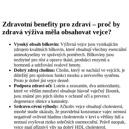
Zdravotní benefity pro zdraví – proč by
zdravá výživa měla obsahovat vejce?
Vysoký obsah bílkovin:
Výživná vejce jsou vynikajícím
zdrojem kvalitních bílkovin, které obsahují všechny esenciální
aminokyseliny ve správných poměrech. Bílkoviny jsou
nezbytné pro růst a opravy tkání, produkci enzymů a
hormonů a udržování svalové hmoty.
Dobrý zdroj cholinu:
Cholin, který se nachází ve vejcích, je
důležitý pro správnou funkci mozku a nervového systému.
Proto je dobré jíst vejce denně.
Podpora zdraví očí:
Lutein a zeaxantin, dva antioxidanty,
které ve větším množství obsahuje hlavně vaječný žloutek,
jsou známé pro jejich úlohu v ochraně očí a prevenci
degenerace sítnice a katarakty.
Srdcovo-cévní výhody:
Ačkoliv vejce obsahují cholesterol,
mnohé studie ukázaly, že pravidelná konzumace vajec nemusí
negativně ovlivnit hladinu cholesterolu v krvi u většiny lidí a
nemusí zvyšovat riziko srdečních onemocnění. Právě naopak,
vejce mají příznivý vliv na dobrý HDL cholesterol.