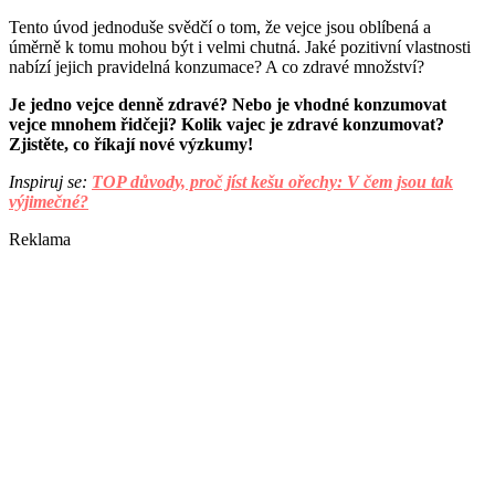
Tento úvod jednoduše svědčí o tom, že vejce jsou oblíbená a
úměrně k tomu mohou být i velmi chutná. Jaké pozitivní vlastnosti
nabízí jejich pravidelná konzumace? A co zdravé množství?
Je jedno vejce denně zdravé? Nebo je vhodné konzumovat
vejce mnohem řidčeji? Kolik vajec je zdravé konzumovat?
Zjistěte, co říkají nové výzkumy!
Inspiruj se:
TOP důvody, proč jíst kešu ořechy: V čem jsou tak
výjimečné?
Reklama