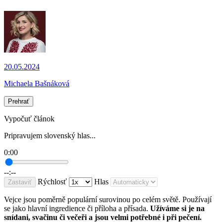
20.05.2024
Michaela Bašnáková
Prehrať
Vypočuť článok
Pripravujem slovenský hlas...
0:00
--:--
Rýchlosť
Hlas
Zastaviť
Vejce jsou poměrně populární surovinou po celém světě. Používají
se jako hlavní ingredience či příloha a přísada.
Užíváme si je na
snídani, svačinu či večeři a jsou velmi potřebné i při pečení.