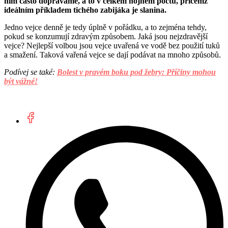
nim často dopřáváme, a to v celkem hojném počtu, přičemž
ideálním příkladem tichého zabijáka je slanina.
Jedno vejce denně je tedy úplně v pořádku, a to zejména tehdy,
pokud se konzumují zdravým způsobem. Jaká jsou nejzdravější
vejce? Nejlepší volbou jsou vejce uvařená ve vodě bez použití tuků
a smažení. Taková vařená vejce se dají podávat na mnoho způsobů.
Podívej se také:
Bolest v pravém boku pod žebry: Příčiny mohou
být vážné!