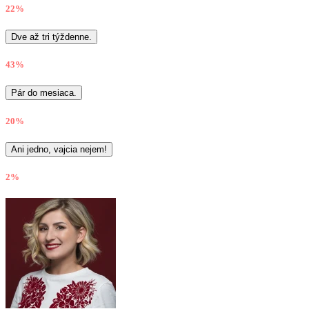
22%
Dve až tri týždenne.
43%
Pár do mesiaca.
20%
Ani jedno, vajcia nejem!
2%