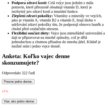
Podpora zdraví kostí:
Celá vejce jsou jedním z mála
potravin, které přirozeně obsahují vitamín D, který je
nezbytný pro zdraví kostí a imunitní funkce.
Zlepšení zdraví pokožky:
Vitamíny a minerály ve vejcích,
jako je vitamín A, vitamín B2 a vitamín E, hrají úlohu v
udržování zdraví pokožky tím, že podporují obnovu buněk a
chrání před oxidačním stresem.
Flexibilní součást diety:
Vejce jsou mimořádně univerzální a
dají se připravovat na mnohé způsoby, což je dělá
jednoduchou a chutnou přísadou do mnoha jídel. Klidně je
možné sníst i jedno vejce denně.
Anketa: Koľko vajec denne
skonzumujete?
Odpovedalo 322 ľudí
Presne jedno denne.
13%
Viac ako jedno denne.