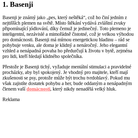
1. Basenji
Basenji je známý jako „pes, který neštěká“, což ho činí jedním z
nejtišších plemen na světě. Místo štěkání vydává zvláštní zvuky
připomínající jódlování, díky čemuž je jedinečný. Toto plemeno je
inteligentní, nezávislé a mimořádně čistotné, což je velkou výhodou
pro domácnosti. Basenji má mírnou energetickou hladinu – rád se
pohybuje venku, ale doma je klidný a nenáročný. Jeho elegantní
vzhled a nenápadná povaha ho předurčují k životu v bytě, zejména
pro lidi, kteří hledají klidného společníka.
Přestože je Basenji tichý, vyžaduje mentální stimulaci a pravidelné
procházky, aby byl spokojený. Je vhodný pro majitele, kteří mají
zkušenosti se psy, protože může být trochu tvrdohlavý. Pokud mu
však zajistíte dostatek pohybu a her, bude oddaným a nenápadným
členem vaší
domácnosti
, který nikdy nenadělá velký hluk.
Reklama