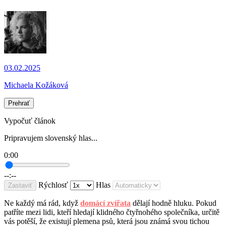
03.02.2025
Michaela Kožáková
Prehrať
Vypočuť článok
Pripravujem slovenský hlas...
0:00
--:--
Rýchlosť
Hlas
Zastaviť
Ne každý má rád, když
domácí zvířata
dělají hodně hluku. Pokud
patříte mezi lidi, kteří hledají klidného čtyřnohého společníka, určitě
vás potěší, že existují plemena psů, která jsou známá svou tichou