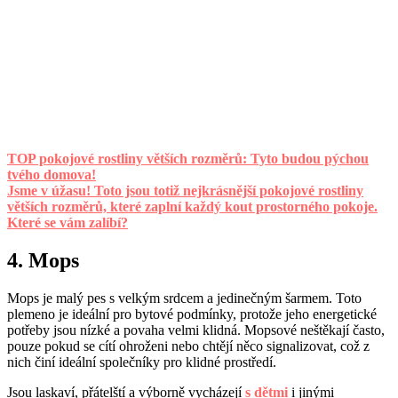
TOP pokojové rostliny větších rozměrů: Tyto budou pýchou
tvého domova!
Jsme v úžasu! Toto jsou totiž nejkrásnější pokojové rostliny
větších rozměrů, které zaplní každý kout prostorného pokoje.
Které se vám zalíbí?
4. Mops
Mops je malý pes s velkým srdcem a jedinečným šarmem. Toto
plemeno je ideální pro bytové podmínky, protože jeho energetické
potřeby jsou nízké a povaha velmi klidná. Mopsové neštěkají často,
pouze pokud se cítí ohroženi nebo chtějí něco signalizovat, což z
nich činí ideální společníky pro klidné prostředí.
Jsou laskaví, přátelští a výborně vycházejí
s dětmi
i jinými