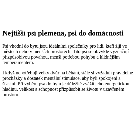
Nejtišší psí plemena, psi do domácnosti
Psi vhodní do bytu jsou ideálními společníky pro lidi, kteří žijí ve
městech nebo v menších prostorech. Tito psi se obvykle vyznačují
přizpůsobivou povahou, menší potřebou pohybu a klidnějším
temperamentem.
I když nepotřebují velký dvůr na běhání, stále si vyžadují pravidelné
procházky a dostatek mentální stimulace, aby byli spokojení a
šťastní. Při výběru psa do bytu je důležité zvážit jeho energetickou
hladinu, velikost a schopnost přizpůsobit se životu v uzavřeném
prostoru.