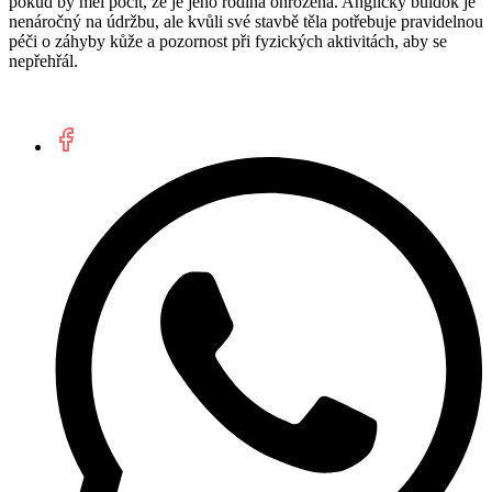
pokud by měl pocit, že je jeho rodina ohrožena. Anglický buldok je
nenáročný na údržbu, ale kvůli své stavbě těla potřebuje pravidelnou
péči o záhyby kůže a pozornost při fyzických aktivitách, aby se
nepřehřál.