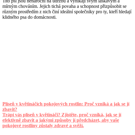
Tito psi jsou nenároční na údržbu a vynikají svým laskavým a
mírným chováním. Jejich tichá povaha a schopnost přizpůsobit se
různým prostředím z nich činí ideální společníky pro ty, kteří hledají
klidného psa do domácnosti.
Plíseň v květináčích pokojových rostlin: Proč vzniká a jak se jí
zbavit?
Trápí vás plíseň v květináči? Zjistěte, proč vzniká, jak se jí
efektivně zbavit a jakými způsoby jí předcházet, aby vaše
pokojové rostliny zůstaly zdravé a svěží.