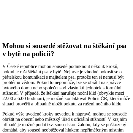
Mohou si sousedé stěžovat na štěkání psa
v bytě na policii?
V České republice mohou sousedé podniknout několik kroků,
pokud je ruší štěkání psa v bytě. Nejprve je vhodné pokusit se o
přátelskou komunikaci s majitelem psa, protože ten si nemusí být
problému vědom. Pokud to nepomůže, lze se obrátit na správce
bytového domu nebo společenství vlastníků jednotek s formální
stížností. V případě, že štěkání narušuje noční klid (obvykle mezi
22:00 a 6:00 hodinou), je možné kontaktovat Policii ČR, která může
situaci prověřit a případně uložit pokutu za rušení nočního klidu.
Pokud výše uvedené kroky nevedou k nápravě, mohou se sousedé
obrátit na obecní nebo městský úřad s oficiální stížností. V krajním
případě je možné podat tzv. sousedskou žalobu, kdy se poškozený
domáhá, aby soused neobtěžoval hlukem nepřiměřeným místním