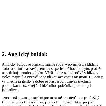
2. Anglický buldok
Anglický buldok je plemeno známé svou vyrovnaností a klidem.
Toto robustní a laskavé plemeno se perfektně hodí do bytu, protože
nepotřebuje mnoho pohybu. Většinu dne rád odpočívá v blízkosti
svých majitelů a vyznačuje se nízkou aktivitou i hlasitostí. Buldok je
výjimečně přátelský a dobře se přizpůsobí různým životním
podmínkám, což z něj činí ideálního společníka pro rodiny i
jednotlivce.
Jeho tichá povaha je ideální pro městské prostředí, kde je důležitý
klid. I když štěká jen zřídka, jeho ochranný instinkt se projeví,