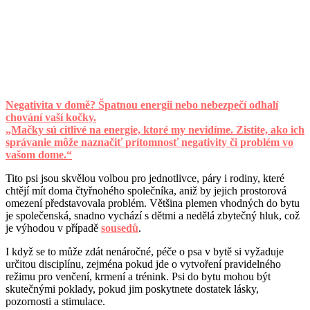
Negativita v domě? Špatnou energii nebo nebezpečí odhalí
chování vaší kočky.
„Mačky sú citlivé na energie, ktoré my nevidíme. Zistite, ako ich
správanie môže naznačiť prítomnosť negativity či problém vo
vašom dome.“
Tito psi jsou skvělou volbou pro jednotlivce, páry i rodiny, které
chtějí mít doma čtyřnohého společníka, aniž by jejich prostorová
omezení představovala problém. Většina plemen vhodných do bytu
je společenská, snadno vychází s dětmi a nedělá zbytečný hluk, což
je výhodou v případě
sousedů
.
I když se to může zdát nenáročné, péče o psa v bytě si vyžaduje
určitou disciplínu, zejména pokud jde o vytvoření pravidelného
režimu pro venčení, krmení a trénink. Psi do bytu mohou být
skutečnými poklady, pokud jim poskytnete dostatek lásky,
pozornosti a stimulace.