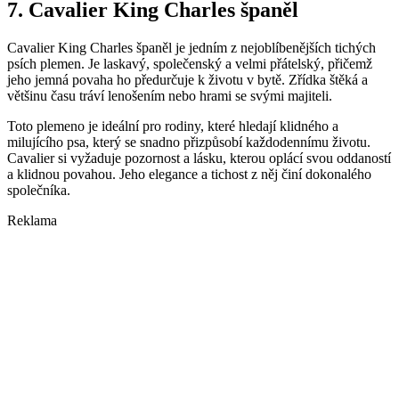
7. Cavalier King Charles španěl
Cavalier King Charles španěl je jedním z nejoblíbenějších tichých
psích plemen. Je laskavý, společenský a velmi přátelský, přičemž
jeho jemná povaha ho předurčuje k životu v bytě. Zřídka štěká a
většinu času tráví lenošením nebo hrami se svými majiteli.
Toto plemeno je ideální pro rodiny, které hledají klidného a
milujícího psa, který se snadno přizpůsobí každodennímu životu.
Cavalier si vyžaduje pozornost a lásku, kterou oplácí svou oddaností
a klidnou povahou. Jeho elegance a tichost z něj činí dokonalého
společníka.
Reklama