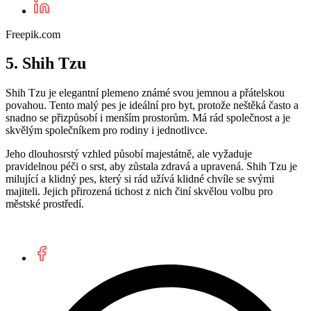
Freepik.com
5. Shih Tzu
Shih Tzu je elegantní plemeno známé svou jemnou a přátelskou
povahou. Tento malý pes je ideální pro byt, protože neštěká často a
snadno se přizpůsobí i menším prostorům. Má rád společnost a je
skvělým společníkem pro rodiny i jednotlivce.
Jeho dlouhosrstý vzhled působí majestátně, ale vyžaduje
pravidelnou péči o srst, aby zůstala zdravá a upravená. Shih Tzu je
milující a klidný pes, který si rád užívá klidné chvíle se svými
majiteli. Jejich přirozená tichost z nich činí skvělou volbu pro
městské prostředí.