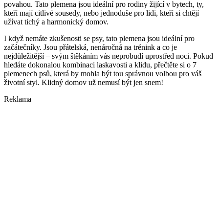
povahou. Tato plemena jsou ideální pro rodiny žijící v bytech, ty,
kteří mají citlivé sousedy, nebo jednoduše pro lidi, kteří si chtějí
užívat tichý a harmonický domov.
I když nemáte zkušenosti se psy, tato plemena jsou ideální pro
začátečníky. Jsou přátelská, nenáročná na trénink a co je
nejdůležitější – svým štěkáním vás neprobudí uprostřed noci. Pokud
hledáte dokonalou kombinaci laskavosti a klidu, přečtěte si o 7
plemenech psů, která by mohla být tou správnou volbou pro váš
životní styl. Klidný domov už nemusí být jen snem!
Reklama