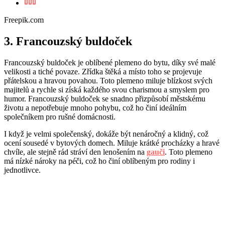
Freepik.com
3. Francouzský buldoček
Francouzský buldoček je oblíbené plemeno do bytu, díky své malé
velikosti a tiché povaze. Zřídka štěká a místo toho se projevuje
přátelskou a hravou povahou. Toto plemeno miluje blízkost svých
majitelů a rychle si získá každého svou charismou a smyslem pro
humor. Francouzský buldoček se snadno přizpůsobí městskému
životu a nepotřebuje mnoho pohybu, což ho činí ideálním
společníkem pro rušné domácnosti.
I když je velmi společenský, dokáže být nenáročný a klidný, což
ocení sousedé v bytových domech. Miluje krátké procházky a hravé
chvíle, ale stejně rád stráví den lenošením na
gauči
. Toto plemeno
má nízké nároky na péči, což ho činí oblíbeným pro rodiny i
jednotlivce.