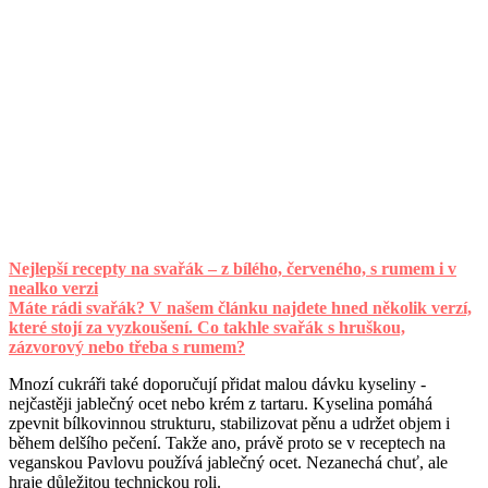
Nejlepší recepty na svařák – z bílého, červeného, s rumem i v
nealko verzi
Máte rádi svařák? V našem článku najdete hned několik verzí,
které stojí za vyzkoušení. Co takhle svařák s hruškou,
zázvorový nebo třeba s rumem?
Mnozí cukráři také doporučují přidat malou dávku kyseliny -
nejčastěji jablečný ocet nebo krém z tartaru. Kyselina pomáhá
zpevnit bílkovinnou strukturu, stabilizovat pěnu a udržet objem i
během delšího pečení. Takže ano, právě proto se v receptech na
veganskou Pavlovu používá jablečný ocet. Nezanechá chuť, ale
hraje důležitou technickou roli.