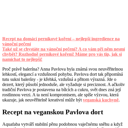
Recept na domácí perníkové koření – nejlepší ingredience na
vánoční pečení
Také už se chystáte na vánoční pečení? A co vám při něm nesmí
chybět? Rozhodně perníkové koření! Máme pro vás tip, jak si
namíchat to nejlepší!
Proč právě balerína? Anna Pavlova byla známá svou neuvěřitelnou
lehkostí, elegancí a vzdušností pohybu. Pavlova dort tak připomíná
tutu sukni baleríny - je křehká, vzdušná a přitom výrazná. Jde o
dezert, který působí jednoduše, ale vyžaduje si preciznost. A ačkoliv
tradiční Pavlova je postavena na bílcích a cukru, svět dnes zná její
rostlinnou verzi. A ta není kompromisem, ale spíše výzvou, která
ukazuje, jak neuvěřitelně kreativní může být
veganská kuchyně
.
Recept na veganskou Pavlova dort
Aquafaba vytváří stabilní pěnu podobnou vaječnému sněhu a když