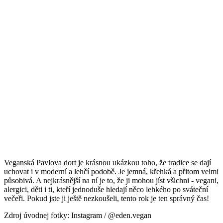
Veganská Pavlova dort je krásnou ukázkou toho, že tradice se dají
uchovat i v moderní a lehčí podobě. Je jemná, křehká a přitom velmi
působivá. A nejkrásnější na ní je to, že ji mohou jíst všichni - vegani,
alergici, děti i ti, kteří jednoduše hledají něco lehkého po sváteční
večeři. Pokud jste ji ještě nezkoušeli, tento rok je ten správný čas!
Zdroj úvodnej fotky: Instagram / @eden.vegan