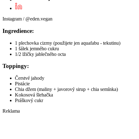
Instagram / @eden.vegan
Ingredience:
1 plechovka cizrny (použijete jen aquafabu - tekutinu)
1 šálek jemného cukru
1/2 lžičky jablečného octa
Toppingy:
Čerstvé jahody
Pistácie
Chia džem (maliny + javorový sirup + chia semínka)
Kokosová šlehačka
Práškový cukr
Reklama