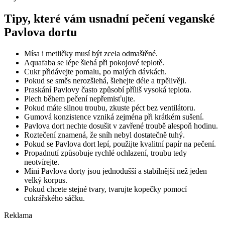
Tipy, které vám usnadní pečení veganské
Pavlova dortu
Mísa i metličky musí být zcela odmaštěné.
Aquafaba se lépe šlehá při pokojové teplotě.
Cukr přidávejte pomalu, po malých dávkách.
Pokud se směs nerozšlehá, šlehejte déle a trpělivěji.
Praskání Pavlovy často způsobí příliš vysoká teplota.
Plech během pečení nepřemisťujte.
Pokud máte silnou troubu, zkuste péct bez ventilátoru.
Gumová konzistence vzniká zejména při krátkém sušení.
Pavlova dort nechte dosušit v zavřené troubě alespoň hodinu.
Roztečení znamená, že sníh nebyl dostatečně tuhý.
Pokud se Pavlova dort lepí, použijte kvalitní papír na pečení.
Propadnutí způsobuje rychlé ochlazení, troubu tedy
neotvírejte.
Mini Pavlova dorty jsou jednodušší a stabilnější než jeden
velký korpus.
Pokud chcete stejné tvary, tvarujte kopečky pomocí
cukrářského sáčku.
Reklama