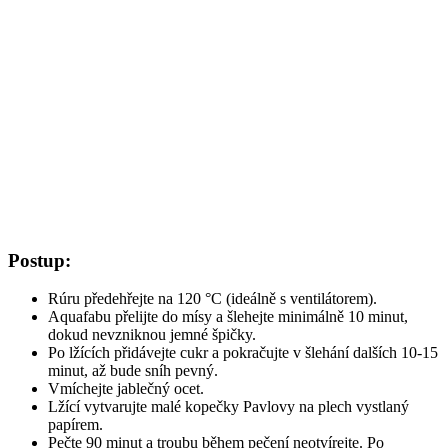
Postup:
Rúru předehřejte na 120 °C (ideálně s ventilátorem).
Aquafabu přelijte do mísy a šlehejte minimálně 10 minut,
dokud nevzniknou jemné špičky.
Po lžících přidávejte cukr a pokračujte v šlehání dalších 10-15
minut, až bude sníh pevný.
Vmíchejte jablečný ocet.
Lžící vytvarujte malé kopečky Pavlovy na plech vystlaný
papírem.
Pečte 90 minut a troubu během pečení neotvírejte. Po