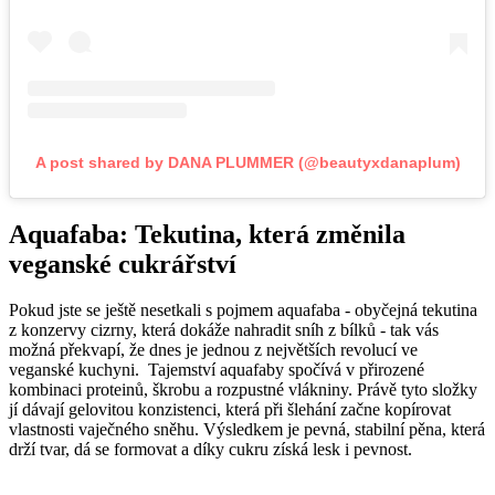
A post shared by DANA PLUMMER (@beautyxdanaplum)
Aquafaba: Tekutina, která změnila
veganské cukrářství
Pokud jste se ještě nesetkali s pojmem aquafaba - obyčejná tekutina
z konzervy cizrny, která dokáže nahradit sníh z bílků - tak vás
možná překvapí, že dnes je jednou z největších revolucí ve
veganské kuchyni. Tajemství aquafaby spočívá v přirozené
kombinaci proteinů, škrobu a rozpustné vlákniny. Právě tyto složky
jí dávají gelovitou konzistenci, která při šlehání začne kopírovat
vlastnosti vaječného sněhu. Výsledkem je pevná, stabilní pěna, která
drží tvar, dá se formovat a díky cukru získá lesk i pevnost.