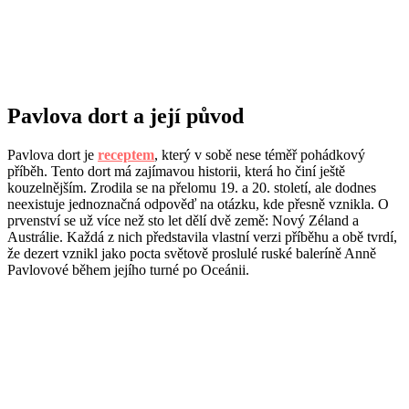
Pavlova dort a její původ
Pavlova dort je
receptem
, který v sobě nese téměř pohádkový
příběh. Tento dort má zajímavou historii, která ho činí ještě
kouzelnějším. Zrodila se na přelomu 19. a 20. století, ale dodnes
neexistuje jednoznačná odpověď na otázku, kde přesně vznikla. O
prvenství se už více než sto let dělí dvě země: Nový Zéland a
Austrálie. Každá z nich představila vlastní verzi příběhu a obě tvrdí,
že dezert vznikl jako pocta světově proslulé ruské baleríně Anně
Pavlovové během jejího turné po Oceánii.