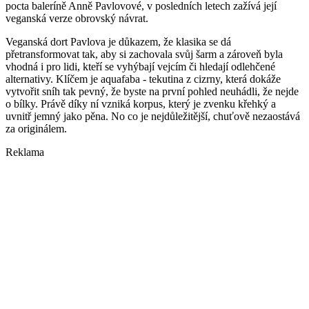
pocta baleríně Anně Pavlovové, v posledních letech zažívá její
veganská verze obrovský návrat.
Veganská dort Pavlova je důkazem, že klasika se dá
přetransformovat tak, aby si zachovala svůj šarm a zároveň byla
vhodná i pro lidi, kteří se vyhýbají vejcím či hledají odlehčené
alternativy. Klíčem je aquafaba - tekutina z cizrny, která dokáže
vytvořit sníh tak pevný, že byste na první pohled neuhádli, že nejde
o bílky. Právě díky ní vzniká korpus, který je zvenku křehký a
uvnitř jemný jako pěna. No co je nejdůležitější, chuťově nezaostává
za originálem.
Reklama