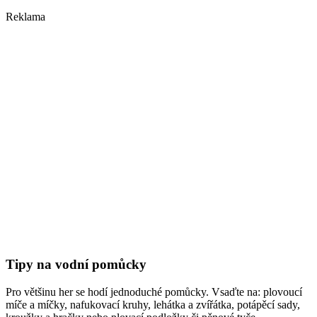
Reklama
Tipy na vodní pomůcky
Pro většinu her se hodí jednoduché pomůcky. Vsaďte na: plovoucí
míče a míčky, nafukovací kruhy, lehátka a zvířátka, potápěcí sady,