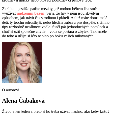
kroužky a hračky nebo plovací podložky či pěnové tyče.
Zkrátka – jestliže patříte mezi ty, jež mohou během léta směle
využívat
nadzemní bazén
, věřte, že hry v něm jsou skvělým
způsobem, jak trávit čas s rodinou i přáteli. Ať už máte doma malé
děti, ty trochu odrostlejší, nebo hledáte zábavu pro dospělé, s těmito
tipy rozhodně nesáhnete vedle. Stačí pár jednoduchých pomůcek a
chuť si užít společné chvíle – voda se postará o zbytek. Tak směle
do toho a užijte si léto naplno po boku vašich milovaných.
O autorovi
Alena Čabáková
Život je len jeden a preto si ho treba užívať naplno, ako keby každý