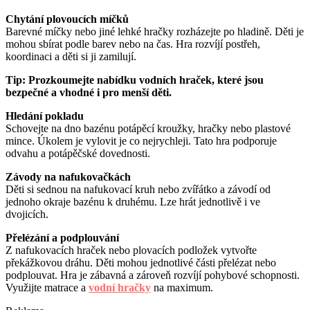
Chytání plovoucích míčků
Barevné míčky nebo jiné lehké hračky rozházejte po hladině. Děti je
mohou sbírat podle barev nebo na čas. Hra rozvíjí postřeh,
koordinaci a děti si ji zamilují.
Tip: Prozkoumejte nabídku vodních hraček, které jsou
bezpečné a vhodné i pro menší děti.
Hledání pokladu
Schovejte na dno bazénu potápěcí kroužky, hračky nebo plastové
mince. Úkolem je vylovit je co nejrychleji. Tato hra podporuje
odvahu a potápěčské dovednosti.
Závody na nafukovačkách
Děti si sednou na nafukovací kruh nebo zvířátko a závodí od
jednoho okraje bazénu k druhému. Lze hrát jednotlivě i ve
dvojicích.
Přelézání a podplouvání
Z nafukovacích hraček nebo plovacích podložek vytvořte
překážkovou dráhu. Děti mohou jednotlivé části přelézat nebo
podplouvat. Hra je zábavná a zároveň rozvíjí pohybové schopnosti.
Využijte matrace a
vodní hračky
na maximum.