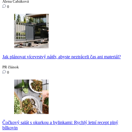
Alena Čabáková
0
Jak plánovat vícevrstvý nátěr, abyste neztráceli čas ani materiál?
PR článok
0
Čočkový salát s okurkou a bylinkami: Rychlý letní recept plný
bílkovin