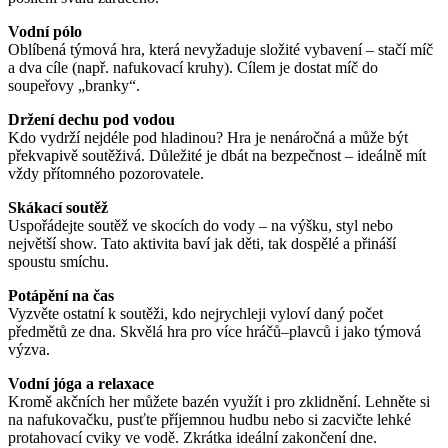
Vodní pólo
Oblíbená týmová hra, která nevyžaduje složité vybavení – stačí míč
a dva cíle (např. nafukovací kruhy). Cílem je dostat míč do
soupeřovy „branky“.
Držení dechu pod vodou
Kdo vydrží nejdéle pod hladinou? Hra je nenáročná a může být
překvapivě soutěživá. Důležité je dbát na bezpečnost – ideálně mít
vždy přítomného pozorovatele.
Skákací soutěž
Uspořádejte soutěž ve skocích do vody – na výšku, styl nebo
největší show. Tato aktivita baví jak děti, tak dospělé a přináší
spoustu smíchu.
Potápění na čas
Vyzvěte ostatní k soutěži, kdo nejrychleji vyloví daný počet
předmětů ze dna. Skvělá hra pro více hráčů–plavců i jako týmová
výzva.
Vodní jóga a relaxace
Kromě akčních her můžete bazén využít i pro zklidnění. Lehněte si
na nafukovačku, pusťte příjemnou hudbu nebo si zacvičte lehké
protahovací cviky ve vodě. Zkrátka ideální zakončení dne.