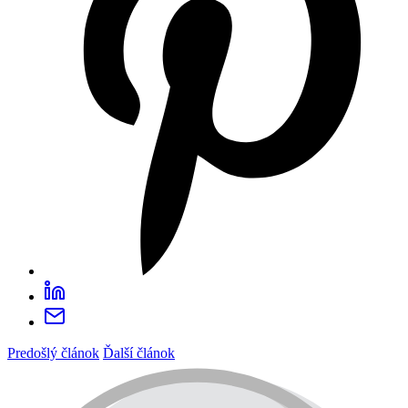
Predošlý článok
Ďalší článok