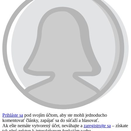
Prihláste sa
pod svojím účtom, aby ste mohli jednoducho
komentovať články, zapájať sa do súťaží a hlasovať.
Ak ešte nemáte vytvorený účet, neváhajte a
zaregistrujte sa
– získate
tak plný prístup k interaktívnym funkciám webu.