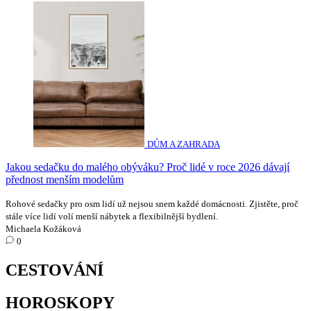
DŮM A ZAHRADA
Jakou sedačku do malého obýváku? Proč lidé v roce 2026 dávají
přednost menším modelům
Rohové sedačky pro osm lidí už nejsou snem každé domácnosti. Zjistěte, proč
stále více lidí volí menší nábytek a flexibilnější bydlení.
Michaela Kožáková
0
CESTOVÁNÍ
HOROSKOPY