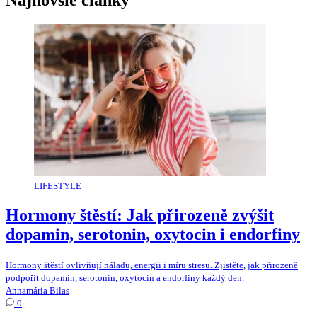
Najnovšie články
LIFESTYLE
Hormony štěstí: Jak přirozeně zvýšit
dopamin, serotonin, oxytocin i endorfiny
Hormony štěstí ovlivňují náladu, energii i míru stresu. Zjistěte, jak přirozeně
podpořit dopamin, serotonin, oxytocin a endorfiny každý den.
Annamária Bilas
0