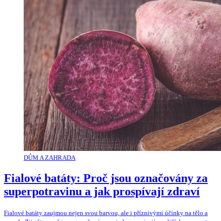
DŮM A ZAHRADA
Fialové batáty: Proč jsou označovány za
superpotravinu a jak prospívají zdraví
Fialové batáty zaujmou nejen svou barvou, ale i příznivými účinky na tělo a