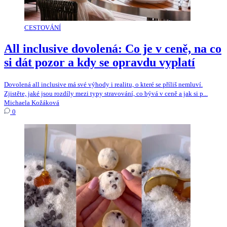
CESTOVÁNÍ
All inclusive dovolená: Co je v ceně, na co
si dát pozor a kdy se opravdu vyplatí
Dovolená all inclusive má své výhody i realitu, o které se příliš nemluví.
Zjistěte, jaké jsou rozdíly mezi typy stravování, co bývá v ceně a jak si p...
Michaela Kožáková
0