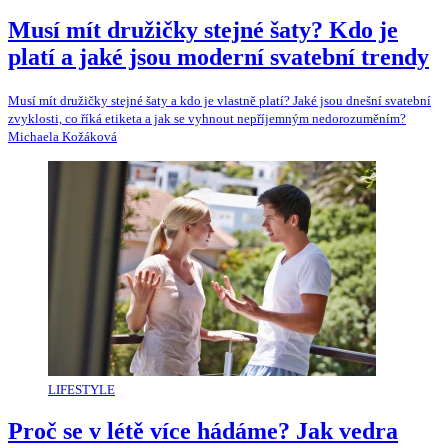
Musí mít družičky stejné šaty? Kdo je
platí a jaké jsou moderní svatební trendy
Musí mít družičky stejné šaty a kdo je vlastně platí? Jaké jsou dnešní svatební
zvyklosti, co říká etiketa a jak se vyhnout nepříjemným nedorozuměním?
Michaela Kožáková
LIFESTYLE
Proč se v létě více hádáme? Jak vedra