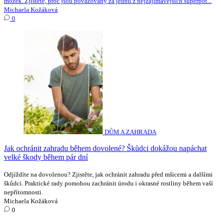
mozek. Zjistěte, proč jsou považovány za jednu z nejzajímavějších superpot...
Michaela Kožáková
0
DŮM A ZAHRADA
Jak ochránit zahradu během dovolené? Škůdci dokážou napáchat
velké škody během pár dní
Odjíždíte na dovolenou? Zjistěte, jak ochránit zahradu před mšicemi a dalšími
škůdci. Praktické rady pomohou zachránit úrodu i okrasné rostliny během vaší
nepřítomnosti.
Michaela Kožáková
0