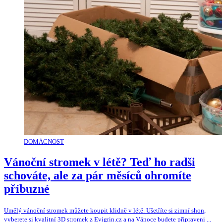
DOMÁCNOST
Vánoční stromek v létě? Teď ho radši
schováte, ale za pár měsíců ohromíte
příbuzné
Umělý vánoční stromek můžete koupit klidně v létě. Ušetříte si zimní shon,
vyberete si kvalitní 3D stromek z Evigrin.cz a na Vánoce budete připraveni ...