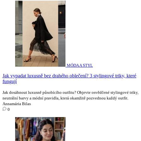
MÓDA A STYL
Jak vypadat luxusně bez drahého oblečení? 3 stylingové triky, které
fungují
Jak dosáhnout luxusně působícího outfitu? Objevte osvědčené stylingové triky,
neutrální barvy a módní pravidla, která okamžitě pozvednou každý outfit.
Annamária Bilas
0