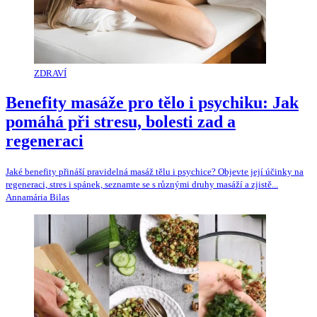
ZDRAVÍ
Benefity masáže pro tělo i psychiku: Jak
pomáhá při stresu, bolesti zad a
regeneraci
Jaké benefity přináší pravidelná masáž tělu i psychice? Objevte její účinky na
regeneraci, stres i spánek, seznamte se s různými druhy masáží a zjistě...
Annamária Bilas