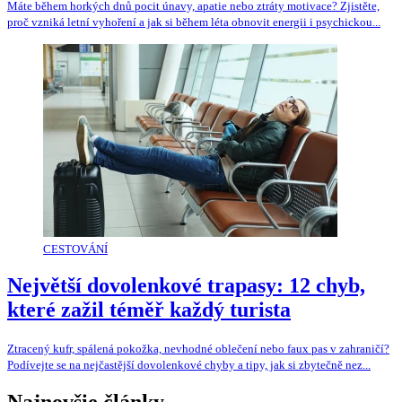
Máte během horkých dnů pocit únavy, apatie nebo ztráty motivace? Zjistěte,
proč vzniká letní vyhoření a jak si během léta obnovit energii i psychickou...
CESTOVÁNÍ
Největší dovolenkové trapasy: 12 chyb,
které zažil téměř každý turista
Ztracený kufr, spálená pokožka, nevhodné oblečení nebo faux pas v zahraničí?
Podívejte se na nejčastější dovolenkové chyby a tipy, jak si zbytečně nez...