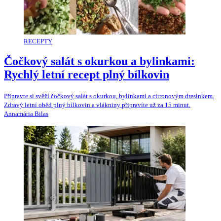
RECEPTY
Čočkový salát s okurkou a bylinkami:
Rychlý letní recept plný bílkovin
Připravte si svěží čočkový salát s okurkou, bylinkami a citronovým dresinkem.
Zdravý letní oběd plný bílkovin a vlákniny připravíte už za 15 minut.
Annamária Bilas