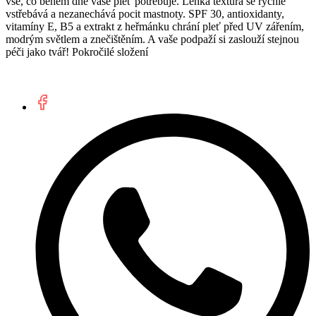
vše, co během dne vaše pleť potřebuje. Lehká textura se rychle
vstřebává a nezanechává pocit mastnoty. SPF 30, antioxidanty,
vitamíny E, B5 a extrakt z heřmánku chrání pleť před UV zářením,
modrým světlem a znečištěním. A vaše podpaží si zaslouží stejnou
péči jako tvář! Pokročilé složení