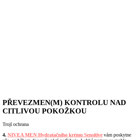
PŘEVEZ
MEN
(M) KONTROLU NAD
CITLIVOU POKOŽKOU
Trojí ochrana
4.
NIVEA MEN Hydratačního krému Sensitive
vám poskytne