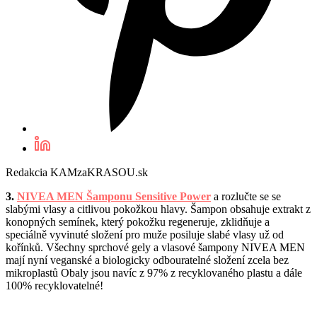
Redakcia KAMzaKRASOU.sk
3.
NIVEA MEN Šamponu Sensitive Power
a r
ozlučte se se
slabými vlasy a citlivou pokožkou hlavy. Šampon obsahuje extrakt z
konopných semínek, který pokožku regeneruje, zklidňuje a
speciálně vyvinuté složení pro muže posiluje slabé vlasy už od
kořínků. Všechny sprchové gely a vlasové šampony NIVEA MEN
mají nyní veganské a biologicky odbouratelné složení zcela bez
mikroplastů Obaly jsou navíc z 97% z recyklovaného plastu a dále
100% recyklovatelné!