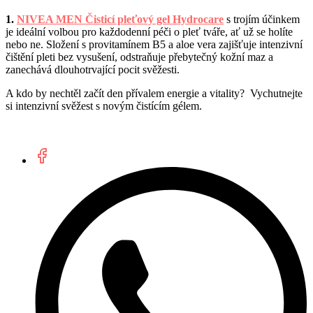
1.
NIVEA MEN Čisticí pleťový gel Hydrocare
s trojím účinkem
je ideální volbou pro každodenní péči o pleť tváře, ať už se holíte
nebo ne. Složení s provitamínem B5 a aloe vera zajišťuje intenzivní
čištění pleti bez vysušení, odstraňuje přebytečný kožní maz a
zanechává dlouhotrvající pocit svěžesti.
A kdo by nechtěl začít den přívalem energie a vitality? Vychutnejte
si intenzivní svěžest s novým čistícím gélem.