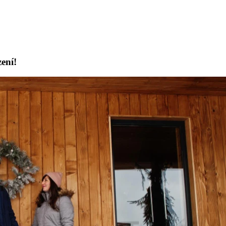
zení!