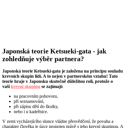
Japonská teorie Ketsueki-gata - jak
zohledňuje výběr partnera?
Japonská teorie Ketsueki-gata je založena na principu souladu
krevních skupin lidí. A to nejen v partnerském vztahu! Tato
teorie hraje v Japonsku skutečně důležitou roli, protože o
vaši
krevní skupinu
se zajímají:
na pracovním pohovoru,
při seznamování,
při zápisu dětí do školky,
nebo i u kadeřnice.
V zemi vycházejícího slunce vládne přesvědčení, že povaha a
charakter člověka je úzce propojen právě s jeho krevní skupinou. A