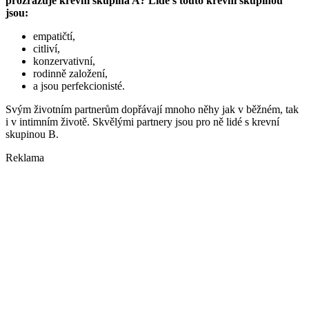
prozrazuje krevní skupina A? Lidé s touto krevní skupinou
jsou:
empatičtí,
citliví,
konzervativní,
rodinně založení,
a jsou perfekcionisté.
Svým životním partnerům dopřávají mnoho něhy jak v běžném, tak
i v intimním životě. Skvělými partnery jsou pro ně lidé s krevní
skupinou B.
Reklama