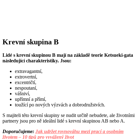
Krevní skupina B
Lidé s krevní skupinou B mají na základě teorie Ketsueki-gata
následující charakteristiky. Jsou:
extravagantní,
extrovertní,
excentričtí,
nespoutaní,
vášniví,
upřímní a přímí,
toužící po nových výzvách a dobrodružstvích.
S majiteli této krevní skupiny se nudit určitě nebudete, ale životními
partnery jsou pro ně ideální lidé s krevní skupinou AB nebo A.
Doporučujeme:
Jak udržet rovnováhu mezi prací a osobním
životem – 10 tipů pro vyvážený život