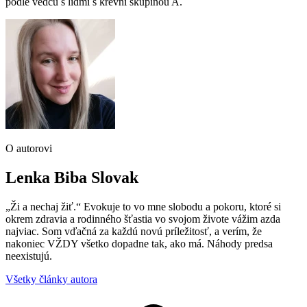
podle vědců s lidmi s krevní skupinou A.
O autorovi
Lenka Biba Slovak
„Ži a nechaj žiť.“ Evokuje to vo mne slobodu a pokoru, ktoré si
okrem zdravia a rodinného šťastia vo svojom živote vážim azda
najviac. Som vďačná za každú novú príležitosť, a verím, že
nakoniec VŽDY všetko dopadne tak, ako má. Náhody predsa
neexistujú.
Všetky články autora