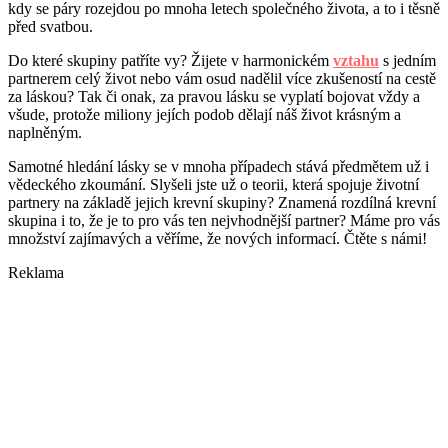
kdy se páry rozejdou po mnoha letech společného života, a to i těsně
před svatbou.
Do které skupiny patříte vy? Žijete v harmonickém
vztahu
s jedním
partnerem celý život nebo vám osud nadělil více zkušeností na cestě
za láskou? Tak či onak, za pravou lásku se vyplatí bojovat vždy a
všude, protože miliony jejích podob dělají náš život krásným a
naplněným.
Samotné hledání lásky se v mnoha případech stává předmětem už i
vědeckého zkoumání. Slyšeli jste už o teorii, která spojuje životní
partnery na základě jejich krevní skupiny? Znamená rozdílná krevní
skupina i to, že je to pro vás ten nejvhodnější partner? Máme pro vás
množství zajímavých a věříme, že nových informací. Čtěte s námi!
Reklama