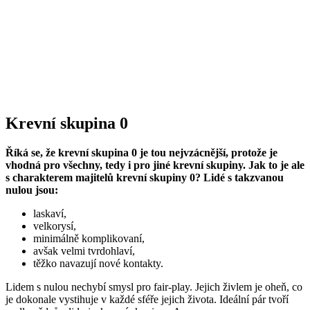
Krevní skupina 0
Říká se, že krevní skupina 0 je tou nejvzácnější, protože je
vhodná pro všechny, tedy i pro jiné krevní skupiny. Jak to je ale
s charakterem majitelů krevní skupiny 0? Lidé s takzvanou
nulou jsou:
laskaví,
velkorysí,
minimálně komplikovaní,
avšak velmi tvrdohlaví,
těžko navazují nové kontakty.
Lidem s nulou nechybí smysl pro fair-play. Jejich živlem je oheň, co
je dokonale vystihuje v každé sféře jejich života. Ideální pár tvoří