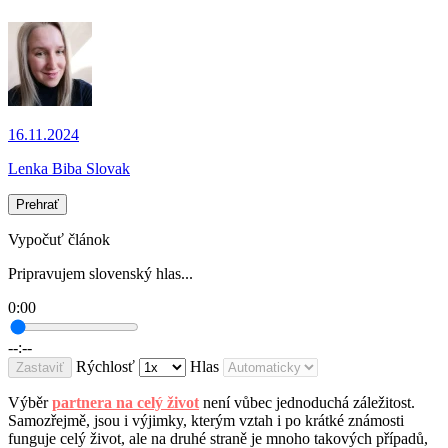
16.11.2024
Lenka Biba Slovak
Prehrať
Vypočuť článok
Pripravujem slovenský hlas...
0:00
--:--
Rýchlosť
Hlas
Zastaviť
Výběr
partnera na celý život
není vůbec jednoduchá záležitost.
Samozřejmě, jsou i výjimky, kterým vztah i po krátké známosti
funguje celý život, ale na druhé straně je mnoho takových případů,