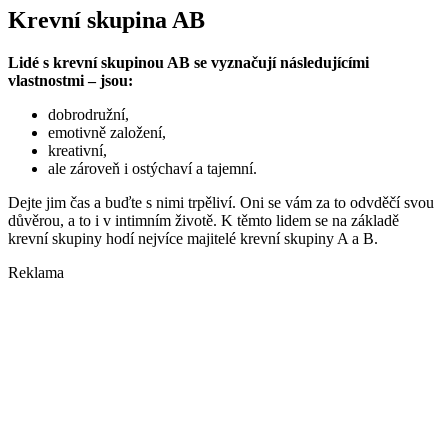
Krevní skupina AB
Lidé s krevní skupinou AB se vyznačují následujícími
vlastnostmi – jsou:
dobrodružní,
emotivně založení,
kreativní,
ale zároveň i ostýchaví a tajemní.
Dejte jim čas a buďte s nimi trpěliví. Oni se vám za to odvděčí svou
důvěrou, a to i v intimním životě. K těmto lidem se na základě
krevní skupiny hodí nejvíce majitelé krevní skupiny A a B.
Reklama