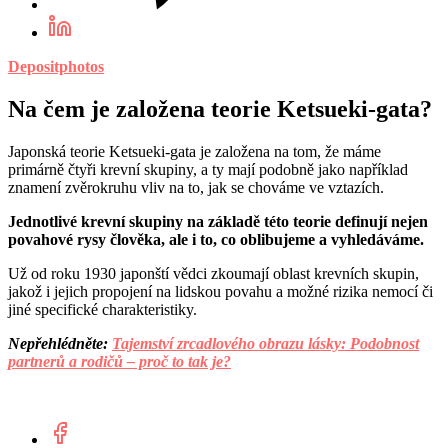
Depositphotos
Na čem je založena teorie Ketsueki-gata?
Japonská teorie Ketsueki-gata je založena na tom, že máme
primárně čtyři krevní skupiny, a ty mají podobně jako například
znamení zvěrokruhu vliv na to, jak se chováme ve vztazích.
Jednotlivé krevní skupiny na základě této teorie definují nejen
povahové rysy člověka, ale i to, co oblibujeme a vyhledáváme.
Už od roku 1930 japonští vědci zkoumají oblast krevních skupin,
jakož i jejich propojení na lidskou povahu a možné rizika nemocí či
jiné specifické charakteristiky.
Nepřehlédněte:
Tajemství zrcadlového obrazu lásky: Podobnost
partnerů a rodičů – proč to tak je?