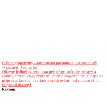
Pečené grapefruity – fantastická pochoutka, kterou musíš
vyzkoušet! Jak na to?
Objevte jedinečný recept na pečené grapefruity, zdravý a
chutný dezert, který zvýrazní jejich přirozenou chuť. Tipy na
přípravu, kreativní variace a servírování – od snídaní až po
elegantní dezerty!
Reklama