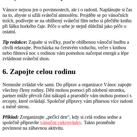
Vánoce nejsou jen o povinnostech, ale i o radosti. Naplánujte si čas
na to, abyste si užili sváteční atmosféru. Projděte se po vánočních
trzích, podívejte se na oblíbený sváteční film nebo si přečtěte knihu
při šálku horkého čaje. Péče o sebe je stejně důležitá jako péče o
ostatní.
Tip redakce:
Zapalte si svíčky, pusťte oblíbenou vánoční hudbu a
chvíli relaxujte. Procházka na čerstvém vzduchu, večer s knihou
nebo filmová noc s rodinou vám pomohou načerpat energii a lépe
zvládnout sváteční shon.
6. Zapojte celou rodinu
Nemusíte zvládat vše sami. Do příprav a organizace Vánoc zapojte
všechny členy rodiny. Děti mohou pomoci při zdobení stromku,
partner může převzít část nákupů a prarodiče vám mohou pomoci s
recepty, které ovládají. Společné přípravy vám přinesou více radosti
a méně stresu.
Příklad:
Zorganizujte „pečící den“, kdy si celá rodina sedne a
společně připravíte
vánoční cukrovinky
. Takto proměníte
povinnost na zábavnou aktivitu.