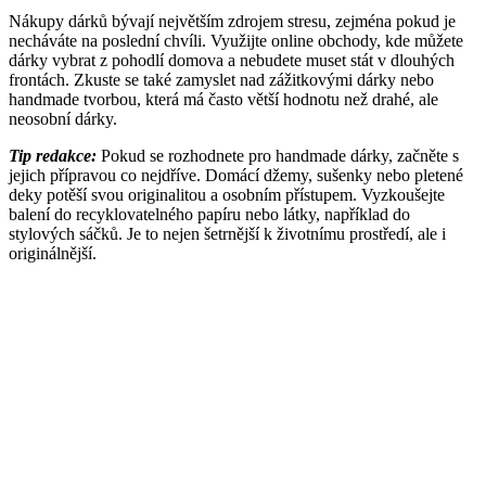
Nákupy dárků bývají největším zdrojem stresu, zejména pokud je
necháváte na poslední chvíli. Využijte online obchody, kde můžete
dárky vybrat z pohodlí domova a nebudete muset stát v dlouhých
frontách. Zkuste se také zamyslet nad zážitkovými dárky nebo
handmade tvorbou, která má často větší hodnotu než drahé, ale
neosobní dárky.
Tip redakce:
Pokud se rozhodnete pro handmade dárky, začněte s
jejich přípravou co nejdříve. Domácí džemy, sušenky nebo pletené
deky potěší svou originalitou a osobním přístupem. Vyzkoušejte
balení do recyklovatelného papíru nebo látky, například do
stylových sáčků. Je to nejen šetrnější k životnímu prostředí, ale i
originálnější.