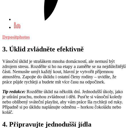
Depositphotos
3. Úklid zvládněte efektivně
Vánoční úklid je strašákem mnoha domácností, ale nemusí být
zdrojem stresu. Rozdělte si ho na etapy a zaměřte se na nejdůležitější
části. Nemusíte umýt každý kout, hlavní je vytvořit příjemnou
atmosféru. Zapojte do úklidu i ostatní členy rodiny – uvidíte, že
práce půjde rychleji a budete mít více času na odpočinek.
Tip redakce:
Rozdělte úklid na několik dní. Jednodušší úkoly, jako
je utírání prachu, mohou zvládnout i děti. Pusťte si vánoční koledy
nebo oblíbený sváteční playlist, aby vám práce šla rychleji od ruky.
Případně si po úklidu naplánujte odměnu – horkou čokoládu nebo
koláč.
4. Připravujte jednodušší jídla