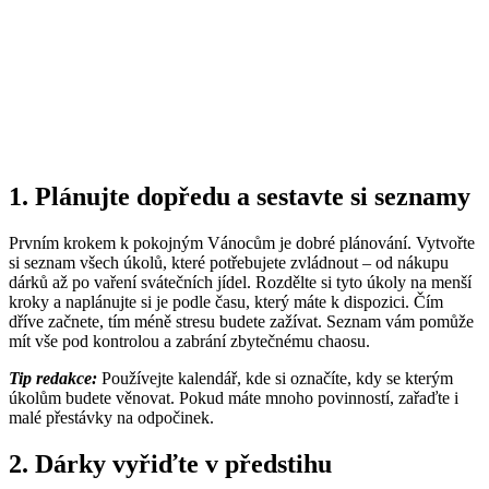
1. Plánujte dopředu a sestavte si seznamy
Prvním krokem k pokojným Vánocům je dobré plánování. Vytvořte
si seznam všech úkolů, které potřebujete zvládnout – od nákupu
dárků až po vaření svátečních jídel. Rozdělte si tyto úkoly na menší
kroky a naplánujte si je podle času, který máte k dispozici. Čím
dříve začnete, tím méně stresu budete zažívat. Seznam vám pomůže
mít vše pod kontrolou a zabrání zbytečnému chaosu.
Tip redakce:
Používejte kalendář, kde si označíte, kdy se kterým
úkolům budete věnovat. Pokud máte mnoho povinností, zařaďte i
malé přestávky na odpočinek.
2. Dárky vyřiďte v předstihu