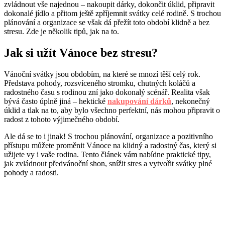
zvládnout vše najednou – nakoupit dárky, dokončit úklid, připravit
dokonalé jídlo a přitom ještě zpříjemnit svátky celé rodině. S trochou
plánování a organizace se však dá přežít toto období klidně a bez
stresu. Zde je několik tipů, jak na to.
Jak si užít Vánoce bez stresu?
Vánoční svátky jsou obdobím, na které se mnozí těší celý rok.
Představa pohody, rozsvíceného stromku, chutných koláčů a
radostného času s rodinou zní jako dokonalý scénář. Realita však
bývá často úplně jiná – hektické
nakupování dárků
, nekonečný
úklid a tlak na to, aby bylo všechno perfektní, nás mohou připravit o
radost z tohoto výjimečného období.
Ale dá se to i jinak! S trochou plánování, organizace a pozitivního
přístupu můžete proměnit Vánoce na klidný a radostný čas, který si
užijete vy i vaše rodina. Tento článek vám nabídne praktické tipy,
jak zvládnout předvánoční shon, snížit stres a vytvořit svátky plné
pohody a radosti.