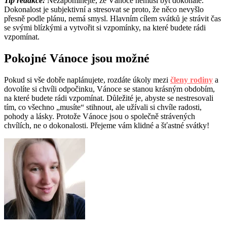
Tip redakce:
Nezapomínejte, že Vánoce nemusí být dokonalé.
Dokonalost je subjektivní a stresovat se proto, že něco nevyšlo
přesně podle plánu, nemá smysl. Hlavním cílem svátků je strávit čas
se svými blízkými a vytvořit si vzpomínky, na které budete rádi
vzpomínat.
Pokojné Vánoce jsou možné
Pokud si vše dobře naplánujete, rozdáte úkoly mezi
členy rodiny
a
dovolíte si chvíli odpočinku, Vánoce se stanou krásným obdobím,
na které budete rádi vzpomínat. Důležité je, abyste se nestresovali
tím, co všechno „musíte“ stihnout, ale užívali si chvíle radosti,
pohody a lásky. Protože Vánoce jsou o společně strávených
chvílích, ne o dokonalosti. Přejeme vám klidné a šťastné svátky!