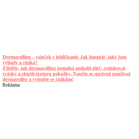
Dermarolling – váleček s jehličkami: Jak funguje, jaké jsou
výhody a rizika?
Zjistěte, jak dermarolling pomáhá omladit pleť, redukovat
vrásky a zlepšit texturu pokožky. Naučte se správně používat
dermaroller a vyhněte se rizikům!
Reklama