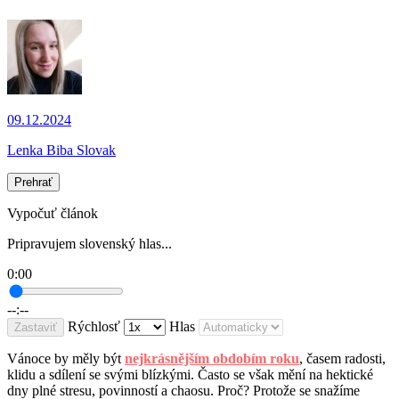
09.12.2024
Lenka Biba Slovak
Prehrať
Vypočuť článok
Pripravujem slovenský hlas...
0:00
--:--
Rýchlosť
Hlas
Zastaviť
Vánoce by měly být
nejkrásnějším obdobím roku
, časem radosti,
klidu a sdílení se svými blízkými. Často se však mění na hektické
dny plné stresu, povinností a chaosu. Proč? Protože se snažíme