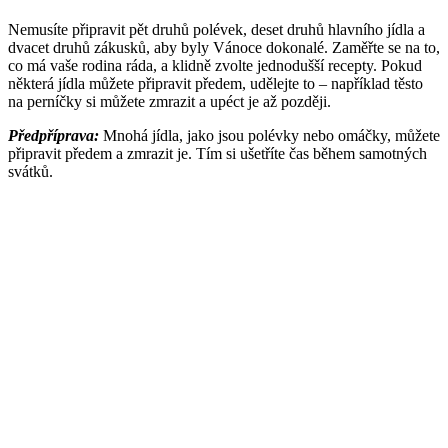
Nemusíte připravit pět druhů polévek, deset druhů hlavního jídla a
dvacet druhů zákusků, aby byly Vánoce dokonalé. Zaměřte se na to,
co má vaše rodina ráda, a klidně zvolte jednodušší recepty. Pokud
některá jídla můžete připravit předem, udělejte to – například těsto
na perníčky si můžete zmrazit a upéct je až později.
Předpříprava:
Mnohá jídla, jako jsou polévky nebo omáčky, můžete
připravit předem a zmrazit je. Tím si ušetříte čas během samotných
svátků.