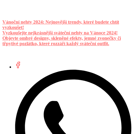
Vánoční nehty 2024: Nejnovější trendy, které budete chtít
vyzkoušet!
Vyzkoušejte nejkrásnější sváteční nehty na Vánoce 2024!
Objevte ombré designy, skleněné efekty, jemné zvonečky či
třpytivé pozlátko, které rozzáří každý sváteční outfit.