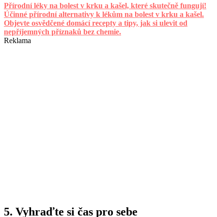
Přírodní léky na bolest v krku a kašel, které skutečně fungují!
Účinné přírodní alternativy k lékům na bolest v krku a kašel.
Objevte osvědčené domácí recepty a tipy, jak si ulevit od
nepříjemných příznaků bez chemie.
Reklama
5. Vyhraďte si čas pro sebe