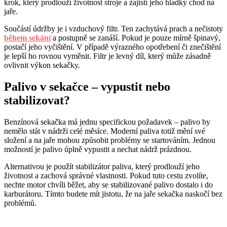
krok, který prodlouží životnost stroje a zajistí jeho hladký chod na
jaře.
Součástí údržby je i vzduchový filtr. Ten zachytává prach a nečistoty
během sekání
a postupně se zanáší. Pokud je pouze mírně špinavý,
postačí jeho vyčištění. V případě výrazného opotřebení či znečištění
je lepší ho rovnou vyměnit. Filtr je levný díl, který může zásadně
ovlivnit výkon sekačky.
Palivo v sekačce – vypustit nebo
stabilizovat?
Benzínová sekačka má jednu specifickou požadavek – palivo by
nemělo stát v nádrži celé měsíce. Moderní paliva totiž mění své
složení a na jaře mohou způsobit problémy se startováním. Jednou
možností je palivo úplně vypustit a nechat nádrž prázdnou.
Alternativou je použít stabilizátor paliva, který prodlouží jeho
životnost a zachová správné vlastnosti. Pokud tuto cestu zvolíte,
nechte motor chvíli běžet, aby se stabilizované palivo dostalo i do
karburátoru. Tímto budete mít jistotu, že na jaře sekačka naskočí bez
problémů.