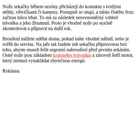
Nože sekačky během sezóny přicházejí do kontaktu s tvrdými
stébly, větvičkami či kameny. Postupně se otupí, a místo čistého řezu
začnou trávu trhat. To má za následek nerovnoměrný vzhled
trávníku a jeho žloutnutí. Proto je vhodné nože po sezóně
zkontrolovat a připravit na další rok.
Broušení můžete udělat doma, pokud máte vhodné nářadí, nebo je
svěřit do servisu. Na jaře tak budete mít sekačku připravenou bez
toho, abyste museli řešit urgentní nabroušení před prvním sekáním.
Ostré nože jsou základem
krásného trávníku
a zároveň šetří motor,
který nemusí vynakládat zbytečnou energii.
Reklama