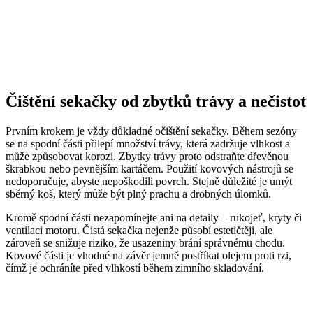
Čištění sekačky od zbytků trávy a nečistot
Prvním krokem je vždy důkladné očištění sekačky. Během sezóny
se na spodní části přilepí množství trávy, která zadržuje vlhkost a
může způsobovat korozi. Zbytky trávy proto odstraňte dřevěnou
škrabkou nebo pevnějším kartáčem. Použití kovových nástrojů se
nedoporučuje, abyste nepoškodili povrch. Stejně důležité je umýt
sběrný koš, který může být plný prachu a drobných úlomků.
Kromě spodní části nezapomínejte ani na detaily – rukojeť, kryty či
ventilaci motoru. Čistá sekačka nejenže působí estetičtěji, ale
zároveň se snižuje riziko, že usazeniny brání správnému chodu.
Kovové části je vhodné na závěr jemně postříkat olejem proti rzi,
čímž je ochráníte před vlhkostí během zimního skladování.