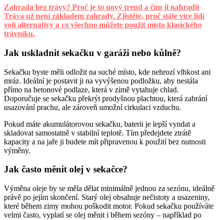
Zahrada bez trávy? Proč je to nový trend a čím ji nahradit
Tráva už není základem zahrady. Zjistěte, proč stále více lidí
volí alternativy a co všechno můžete použít místo klasického
trávníku.
Jak uskladnit sekačku v garáži nebo kůlně?
Sekačku byste měli odložit na suché místo, kde nehrozí vlhkost ani
mráz. Ideální je postavit ji na vyvýšenou podložku, aby nestála
přímo na betonové podlaze, která v zimě vytahuje chlad.
Doporučuje se sekačku překrýt prodyšnou plachtou, která zabrání
usazování prachu, ale zároveň umožní cirkulaci vzduchu.
Pokud máte akumulátorovou sekačku, baterii je lepší vyndat a
skladovat samostatně v stabilní teplotě. Tím předejdete ztrátě
kapacity a na jaře ji budete mít připravenou k použití bez nutnosti
výměny.
Jak často měnit olej v sekačce?
Výměna oleje by se měla dělat minimálně jednou za sezónu, ideálně
právě po jejím skončení. Starý olej obsahuje nečistoty a usazeniny,
které během zimy mohou poškodit motor. Pokud sekačku používáte
velmi často, vyplatí se olej měnit i během sezóny – například po