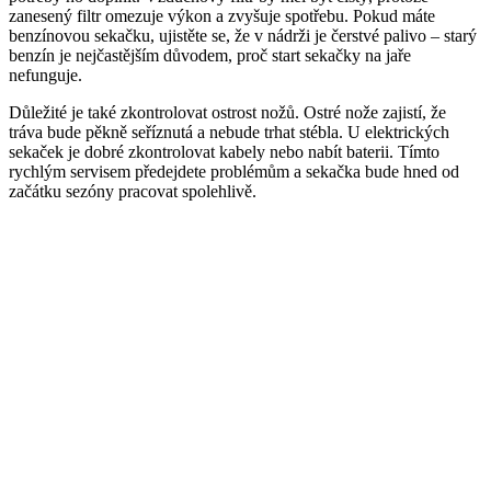
zanesený filtr omezuje výkon a zvyšuje spotřebu. Pokud máte
benzínovou sekačku, ujistěte se, že v nádrži je čerstvé palivo – starý
benzín je nejčastějším důvodem, proč start sekačky na jaře
nefunguje.
Důležité je také zkontrolovat ostrost nožů. Ostré nože zajistí, že
tráva bude pěkně seříznutá a nebude trhat stébla. U elektrických
sekaček je dobré zkontrolovat kabely nebo nabít baterii. Tímto
rychlým servisem předejdete problémům a sekačka bude hned od
začátku sezóny pracovat spolehlivě.