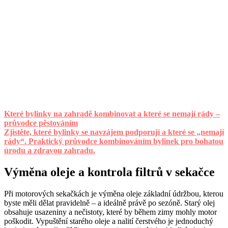
Které bylinky na zahradě kombinovat a které se nemají rády –
průvodce pěstováním
Zjistěte, které bylinky se navzájem podporují a které se „nemají
rády“. Praktický průvodce kombinováním bylinek pro bohatou
úrodu a zdravou zahradu.
Výměna oleje a kontrola filtrů v sekačce
Při motorových sekačkách je výměna oleje základní údržbou, kterou
byste měli dělat pravidelně – a ideálně právě po sezóně. Starý olej
obsahuje usazeniny a nečistoty, které by během zimy mohly motor
poškodit. Vypuštění starého oleje a nalití čerstvého je jednoduchý