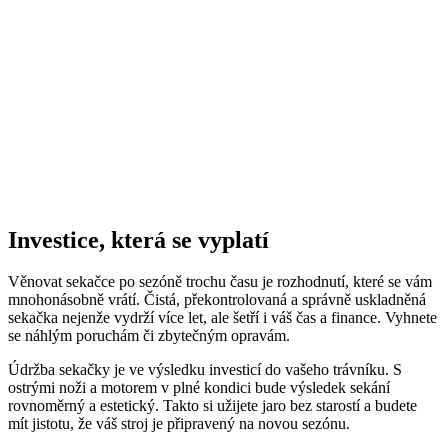
Investice, která se vyplatí
Věnovat sekačce po sezóně trochu času je rozhodnutí, které se vám
mnohonásobně vrátí. Čistá, překontrolovaná a správně uskladněná
sekačka nejenže vydrží více let, ale šetří i váš čas a finance. Vyhnete
se náhlým poruchám či zbytečným opravám.
Údržba sekačky je ve výsledku investicí do vašeho trávníku. S
ostrými noži a motorem v plné kondici bude výsledek sekání
rovnoměrný a estetický. Takto si užijete jaro bez starostí a budete
mít jistotu, že váš stroj je připravený na novou sezónu.