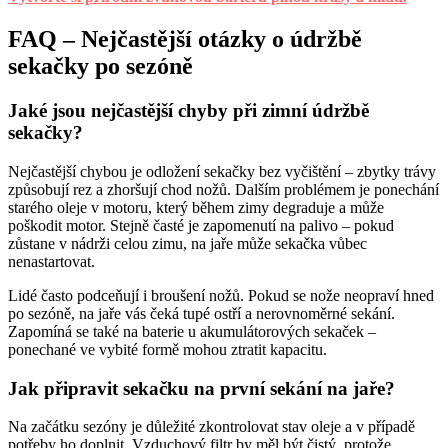
FAQ – Nejčastější otázky o údržbě
sekačky po sezóně
Jaké jsou nejčastější chyby při zimní údržbě
sekačky?
Nejčastější chybou je odložení sekačky bez vyčištění – zbytky trávy
způsobují rez a zhoršují chod nožů. Dalším problémem je ponechání
starého oleje v motoru, který během zimy degraduje a může
poškodit motor. Stejně časté je zapomenutí na palivo – pokud
zůstane v nádrži celou zimu, na jaře může sekačka vůbec
nenastartovat.
Lidé často podceňují i broušení nožů. Pokud se nože neopraví hned
po sezóně, na jaře vás čeká tupé ostří a nerovnoměrné sekání.
Zapomíná se také na baterie u akumulátorových sekaček –
ponechané ve vybité formě mohou ztratit kapacitu.
Jak připravit sekačku na první sekání na jaře?
Na začátku sezóny je důležité zkontrolovat stav oleje a v případě
potřeby ho doplnit. Vzduchový filtr by měl být čistý, protože