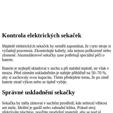
Kontrola elektrických sekaček
Majitelé elektrických sekaček by neměli zapomínat, že i tyto stroje si
vyžadují pozornost. Zkontrolujte kabely, zda nejsou poškozené nebo
zlomené. Akumulátorové sekačky zase potřebují speciální péči o
baterie.
Baterie je nejlepší skladovat v suchu a při stabilní teplotě, ne však v
mrazu. Před zimním uskladněním je nabijte přibližně na 50–70 %,
aby si zachovaly svou kapacitu. Tímto předejdete tomu, že po zimě
baterie ztratí výkon nebo se úplně vybije.
Správné uskladnění sekačky
Sekačka by měla zimovat v suchém prostředí, kde nehrozí vlhkost
ani mráz. Ideální je garáž nebo zahradní kůlna. Pokud stroj
překrýváte plachtou, použijte prodyšný materiál, aby se pod ní