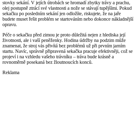
stovky sekání. V jejích útrobách se hromadí zbytky trávy a prachu,
olej postupně ztrácí své vlastnosti a nože se stávají tupějšími. Pokud
sekačku po posledním sekání jen odložíte, riskujete, že na jaře
budete muset řešit problém se startováním nebo dokonce nákladnější
opravu.
Péče o sekačku před zimou je proto důležitá nejen z hlediska její
životnosti, ale i vaší peněženky. Hodina údržby na podzim může
znamenat, že stroj vás přivítá bez problémů už při prvním jarním
startu. Navíc, správně připravená sekačka pracuje efektivněji, což se
projeví i na vzhledu vašeho trávníku – tráva bude krásně a
rovnoměrně posekaná bez žloutnoucích konců.
Reklama