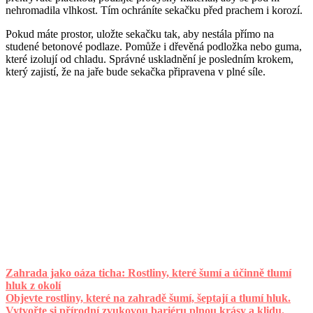
nehromadila vlhkost. Tím ochráníte sekačku před prachem i korozí.
Pokud máte prostor, uložte sekačku tak, aby nestála přímo na
studené betonové podlaze. Pomůže i dřevěná podložka nebo guma,
které izolují od chladu. Správné uskladnění je posledním krokem,
který zajistí, že na jaře bude sekačka připravena v plné síle.
Zahrada jako oáza ticha: Rostliny, které šumí a účinně tlumí
hluk z okolí
Objevte rostliny, které na zahradě šumí, šeptají a tlumí hluk.
Vytvořte si přírodní zvukovou bariéru plnou krásy a klidu.