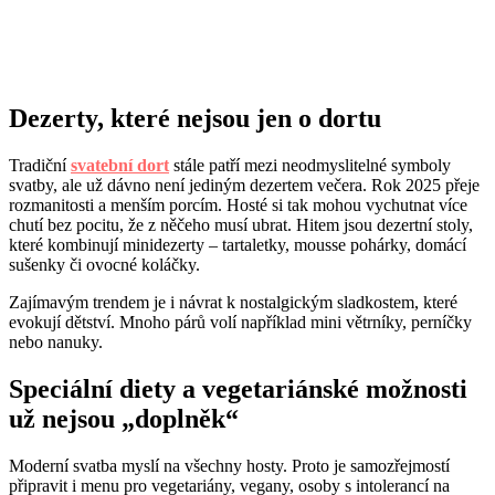
Dezerty, které nejsou jen o dortu
Tradiční
svatební dort
stále patří mezi neodmyslitelné symboly
svatby, ale už dávno není jediným dezertem večera. Rok 2025 přeje
rozmanitosti a menším porcím. Hosté si tak mohou vychutnat více
chutí bez pocitu, že z něčeho musí ubrat. Hitem jsou dezertní stoly,
které kombinují minidezerty – tartaletky, mousse pohárky, domácí
sušenky či ovocné koláčky.
Zajímavým trendem je i návrat k nostalgickým sladkostem, které
evokují dětství. Mnoho párů volí například mini větrníky, perníčky
nebo nanuky.
Speciální diety a vegetariánské možnosti
už nejsou „doplněk“
Moderní svatba myslí na všechny hosty. Proto je samozřejmostí
připravit i menu pro vegetariány, vegany, osoby s intolerancí na