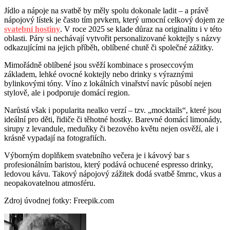
Jídlo a nápoje na svatbě by měly spolu dokonale ladit – a právě
nápojový lístek je často tím prvkem, který umocní celkový dojem ze
svatební hostiny
. V roce 2025 se klade důraz na originalitu i v této
oblasti. Páry si nechávají vytvořit personalizované koktejly s názvy
odkazujícími na jejich příběh, oblíbené chutě či společné zážitky.
Mimořádně oblíbené jsou svěží kombinace s proseccovým
základem, lehké ovocné koktejly nebo drinky s výraznými
bylinkovými tóny. Víno z lokálních vinařství navíc působí nejen
stylově, ale i podporuje domácí region.
Narůstá však i popularita nealko verzí – tzv. „mocktails“, které jsou
ideální pro děti, řidiče či těhotné hostky. Barevné domácí limonády,
sirupy z levandule, meduňky či bezového květu nejen osvěží, ale i
krásně vypadají na fotografiích.
Výborným doplňkem svatebního večera je i kávový bar s
profesionálním baristou, který podává ochucené espresso drinky,
ledovou kávu. Takový nápojový zážitek dodá svatbě šmrnc, vkus a
neopakovatelnou atmosféru.
Zdroj úvodnej fotky: Freepik.com