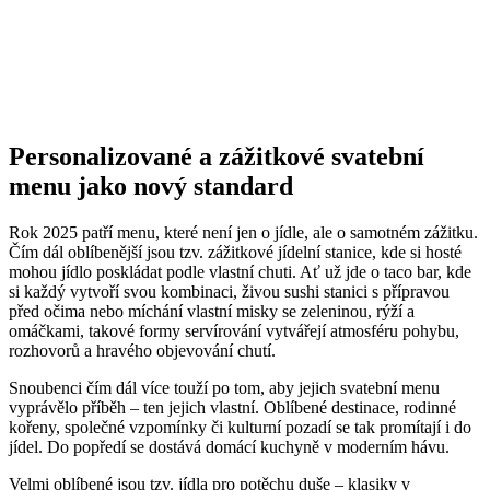
Personalizované a zážitkové svatební
menu jako nový standard
Rok 2025 patří menu, které není jen o jídle, ale o samotném zážitku.
Čím dál oblíbenější jsou tzv. zážitkové jídelní stanice, kde si hosté
mohou jídlo poskládat podle vlastní chuti. Ať už jde o taco bar, kde
si každý vytvoří svou kombinaci, živou sushi stanici s přípravou
před očima nebo míchání vlastní misky se zeleninou, rýží a
omáčkami, takové formy servírování vytvářejí atmosféru pohybu,
rozhovorů a hravého objevování chutí.
Snoubenci čím dál více touží po tom, aby jejich svatební menu
vyprávělo příběh – ten jejich vlastní. Oblíbené destinace, rodinné
kořeny, společné vzpomínky či kulturní pozadí se tak promítají i do
jídel. Do popředí se dostává domácí kuchyně v moderním hávu.
Velmi oblíbené jsou tzv. jídla pro potěchu duše – klasiky v