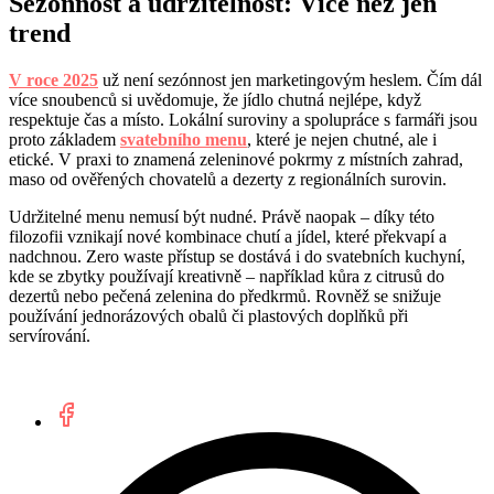
Sezónnost a udržitelnost: Více než jen
trend
V roce 2025
už není sezónnost jen marketingovým heslem. Čím dál
více snoubenců si uvědomuje, že jídlo chutná nejlépe, když
respektuje čas a místo. Lokální suroviny a spolupráce s farmáři jsou
proto základem
svatebního menu
, které je nejen chutné, ale i
etické. V praxi to znamená zeleninové pokrmy z místních zahrad,
maso od ověřených chovatelů a dezerty z regionálních surovin.
Udržitelné menu nemusí být nudné. Právě naopak – díky této
filozofii vznikají nové kombinace chutí a jídel, které překvapí a
nadchnou. Zero waste přístup se dostává i do svatebních kuchyní,
kde se zbytky používají kreativně – například kůra z citrusů do
dezertů nebo pečená zelenina do předkrmů. Rovněž se snižuje
používání jednorázových obalů či plastových doplňků při
servírování.