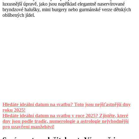
luxusnější úpravě, jako jsou například elegantně naservírované
bryndzové halušky, mini burgery nebo gurmánské verze dětských
oblíbených jídel.
Hledáte ideální datum na svatbu? Toto jsou nejšťastnější dny
roku 2025!
Hledáte ideální datum na svatbu v roce 2025? Zjistěte, které
dny jsou podle tradic, numerologie a astrologie nejvhodnější
pro uzavření manželství!