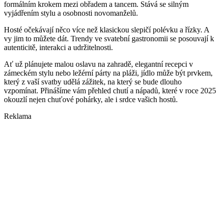
formálním krokem mezi obřadem a tancem. Stává se silným
vyjádřením stylu a osobnosti novomanželů.
Hosté očekávají něco více než klasickou slepičí polévku a řízky. A
vy jim to můžete dát. Trendy ve svatební gastronomii se posouvají k
autenticitě, interakci a udržitelnosti.
Ať už plánujete malou oslavu na zahradě, elegantní recepci v
zámeckém stylu nebo ležérní párty na pláži, jídlo může být prvkem,
který z vaší svatby udělá zážitek, na který se bude dlouho
vzpomínat. Přinášíme vám přehled chutí a nápadů, které v roce 2025
okouzlí nejen chuťové pohárky, ale i srdce vašich hostů.
Reklama