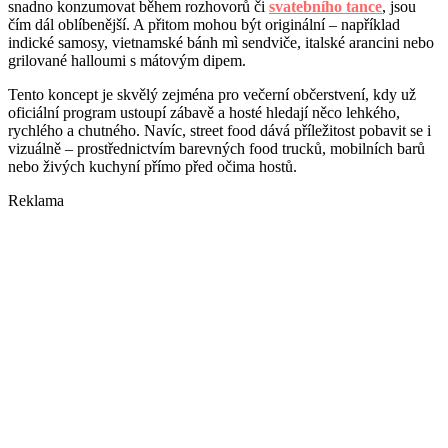
snadno konzumovat během rozhovorů či
svatebního tance
, jsou
čím dál oblíbenější. A přitom mohou být originální – například
indické samosy, vietnamské bánh mì sendviče, italské arancini nebo
grilované halloumi s mátovým dipem.
Tento koncept je skvělý zejména pro večerní občerstvení, kdy už
oficiální program ustoupí zábavě a hosté hledají něco lehkého,
rychlého a chutného. Navíc, street food dává příležitost pobavit se i
vizuálně – prostřednictvím barevných food trucků, mobilních barů
nebo živých kuchyní přímo před očima hostů.
Reklama