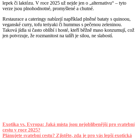
lepek či laktózu. V roce 2025 už nejde jen o „alternativu“ – tyto
verze jsou plnohodnotné, promyšlené a chutné.
Restaurace a cateringy nabízejí například plněné bataty s quinoou,
veganské curry, tofu teriyaki či hummus s pečenou zeleninou.
Taková jídla si často oblíbí i hosté, kteří běžně maso konzumují, což
jen potvrzuje, že rozmanitost na talíři je silou, ne slabostí.
Exotika vs. Evropa: Jaká místa jsou nejoblíbenější pro svatební
cestu v roce 2025?
Plánujete svatební cestu? Zjistěte, zda je pro vás lepší exotická