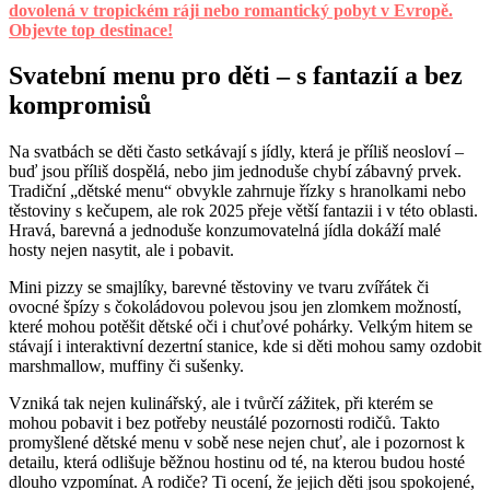
dovolená v tropickém ráji nebo romantický pobyt v Evropě.
Objevte top destinace!
Svatební menu pro děti – s fantazií a bez
kompromisů
Na svatbách se děti často setkávají s jídly, která je příliš neosloví –
buď jsou příliš dospělá, nebo jim jednoduše chybí zábavný prvek.
Tradiční „dětské menu“ obvykle zahrnuje řízky s hranolkami nebo
těstoviny s kečupem, ale rok 2025 přeje větší fantazii i v této oblasti.
Hravá, barevná a jednoduše konzumovatelná jídla dokáží malé
hosty nejen nasytit, ale i pobavit.
Mini pizzy se smajlíky, barevné těstoviny ve tvaru zvířátek či
ovocné špízy s čokoládovou polevou jsou jen zlomkem možností,
které mohou potěšit dětské oči i chuťové pohárky. Velkým hitem se
stávají i interaktivní dezertní stanice, kde si děti mohou samy ozdobit
marshmallow, muffiny či sušenky.
Vzniká tak nejen kulinářský, ale i tvůrčí zážitek, při kterém se
mohou pobavit i bez potřeby neustálé pozornosti rodičů. Takto
promyšlené dětské menu v sobě nese nejen chuť, ale i pozornost k
detailu, která odlišuje běžnou hostinu od té, na kterou budou hosté
dlouho vzpomínat. A rodiče? Ti ocení, že jejich děti jsou spokojené,