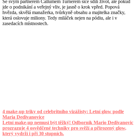
Se svým partnerem Callumem Turnerem sice sdílí život, ale pokud
jde o podnikání a veřejný vliv, je jasně o krok vpřed. Popová
hvězda, skvělá manažerka, tvůrkyně obsahu a majitelka značky,
která oslovuje miliony. Tedy miláček nejen na pódiu, ale i v
zasedacích místnostech.
4 make-up triky od celebritního vizážisty: Letní glow podle
Maria Dedivanovice
Letní make-up nemusí být těžký! Odborník Mario Dedivanovic
prozrazuje 4 osvědčené techniky pro svěží a přirozený glow,
který vydrží i při 30 stupních.