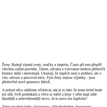
Ženy. Budují vlastní cesty, značky a impéria. Často při tom přepíší
všechna zažitá pravidla. Talent, odvaha a vytrvalost mohou překročit
hranice států i stereotypů. Ukazují, že úspěch není o pohlaví, ale o
vizi, odvaze a pracovní etice. Tyto ženy nejsou výjimky - jsou
předzvěstí nové generace lídryň.
A pokud něco můžeme očekávat, tak je to fakt, že tento trend bude
jen sílit. Svět podnikání a vlivu se mění a ženy v něm mají stále
hlasitější a sebevědomější slovo. Je to nová éra úspěchu?
Zdroj úvodnej fotky: Instagram / @haileybieber, Instagram /