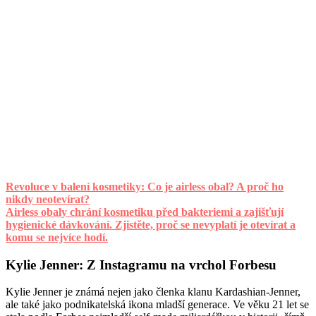
Revoluce v balení kosmetiky: Co je airless obal? A proč ho
nikdy neotevírat?
Airless obaly chrání kosmetiku před bakteriemi a zajišťují
hygienické dávkování. Zjistěte, proč se nevyplatí je otevírat a
komu se nejvíce hodí.
Kylie Jenner: Z Instagramu na vrchol Forbesu
Kylie Jenner je známá nejen jako členka klanu Kardashian-Jenner,
ale také jako podnikatelská ikona mladší generace. Ve věku 21 let se