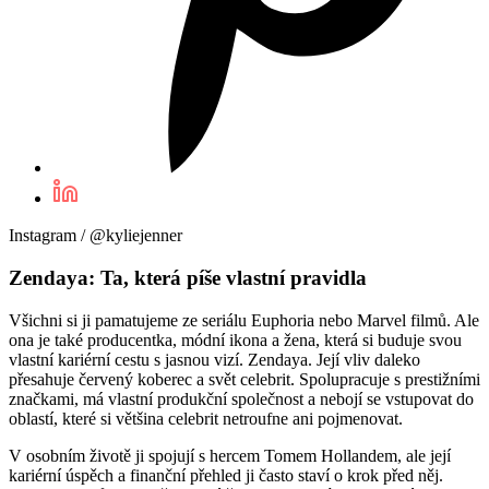
Instagram / @kyliejenner
Zendaya: Ta, která píše vlastní pravidla
Všichni si ji pamatujeme ze seriálu Euphoria nebo Marvel filmů. Ale
ona je také producentka, módní ikona a žena, která si buduje svou
vlastní kariérní cestu s jasnou vizí. Zendaya. Její vliv daleko
přesahuje červený koberec a svět celebrit. Spolupracuje s prestižními
značkami, má vlastní produkční společnost a nebojí se vstupovat do
oblastí, které si většina celebrit netroufne ani pojmenovat.
V osobním životě ji spojují s hercem Tomem Hollandem, ale její
kariérní úspěch a finanční přehled ji často staví o krok před něj.