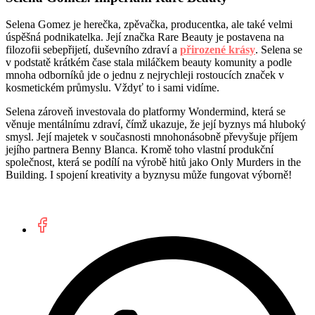
Selena Gomez je herečka, zpěvačka, producentka, ale také velmi
úspěšná podnikatelka. Její značka Rare Beauty je postavena na
filozofii sebepřijetí, duševního zdraví a
přirozené krásy
. Selena se
v podstatě krátkém čase stala miláčkem beauty komunity a podle
mnoha odborníků jde o jednu z nejrychleji rostoucích značek v
kosmetickém průmyslu. Vždyť to i sami vidíme.
Selena zároveň investovala do platformy Wondermind, která se
věnuje mentálnímu zdraví, čímž ukazuje, že její byznys má hluboký
smysl. Její majetek v současnosti mnohonásobně převyšuje příjem
jejího partnera Benny Blanca. Kromě toho vlastní produkční
společnost, která se podílí na výrobě hitů jako Only Murders in the
Building. I spojení kreativity a byznysu může fungovat výborně!