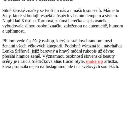
Silné ženské značky se tvoří i u nás a u našich sousedů. Máme tu
ženy, které si budují respekt a úspěch vlastním tempem a stylem.
Například Kristína Tormová, známá herečka a spisovatelka,
vybudovala silnou osobní značku založenou na autenticitě, humoru
a upřímnosti.
Při tom vede úspěšný e-shop, který se stal lovebrandom mezi
ženami všech věkových kategorií. Podobně výrazná je i návrhářka
Lenka Sršňová, jejíž barevný a hravý módní rukopis už dávno
přesáhl hranice země. Významnou osobností slovenské beauty
scény je i Lucia Sládečková alias Lucid Style,
make-up
artistka,
která prorazila nejen na Instagramu, ale i na světových soutěžích.