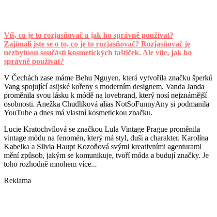
Víš, co je to rozjasňovač a jak ho správně používat?
Zajímali jste se o to, co je to rozjasňovač? Rozjasňovač je
nezbytnou součástí kosmetických taštiček. Ale víte, jak ho
správně používat?
V Čechách zase máme Behu Nguyen, která vytvořila značku šperků
Vang spojující asijské kořeny s moderním designem. Vanda Janda
proměnila svou lásku k módě na lovebrand, který nosí nejznámější
osobnosti. Anežka Chudlíková alias NotSoFunnyAny si podmanila
YouTube a dnes má vlastní kosmetickou značku.
Lucie Kratochvílová se značkou Lula Vintage Prague proměnila
vintage módu na fenomén, který má styl, duši a charakter. Karolína
Kabelka a Silvia Haupt Kozoňová svými kreativními agenturami
mění způsob, jakým se komunikuje, tvoří móda a budují značky. Je
toho rozhodně mnohem více...
Reklama