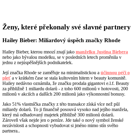
Ženy, které překonaly své slavné partnery
Hailey Bieber: Miliardový úspěch značky Rhode
Hailey Bieber, kterou mnozí znají jako
manželku Justina Biebera
nebo jako bývalou modelku, se v posledních letech proměnila v
jednu z nejúspěšnějších podnikatelek.
Její značka Rhode se zaměřuje na minimalistickou a
účinnou péči o
pleť
a v krátkém čase se stala kultovním hitem v beauty komunitě.
Hailey nedávno oznámila, že značku prodala gigantovi e.l.f. Beauty
za přibližně 1 miliardu dolarů - z toho 600 milionů v hotovosti, 200
milionů v akciích a dalších 200 milionů jako výkonnostní bonusy.
Jako 51% vlastníčka značky z této transakce získá více než půl
miliardy dolarů. To ji finančně posouvá vysoko nad jejího manžela,
který má odhadovaný majetek přibližně 300 milionů dolarů.
Zároveň však nejde jen o peníze. Jde také o nový symbol ženské
nezávislosti a schopnosti vybudovat si jméno mimo stín svého
partnera..