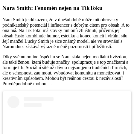
Nara Smith: Fenomén nejen na TikToku
Nara Smith je důkazem, že v dnešní době může mít obrovský
podnikatelský potenciál i influencer s dobrým citem pro obsah. A to
ona má. Na TikToku má stovky milionů zhlédnutí, přičemž její
obsah často kombinuje humor, estetiku a konec konců i virální sílu.
Její manžel Lucky Smith je sice známý model, ale ve srovnání s
Narou dnes získává výrazně méně pozornosti i příležitostí.
Díky svému online úspěchu se Nara stala nejen mediální hvězdou,
ale také ženou, která buduje značky, spolupracuje s top značkami a
formuje trh. Sociální sítě už dávno nejsou jen o tradičních firmách,
ale o schopnosti zaujmout, vybudovat komunitu a monetizovat ji
kreativním způsobem. Mohou být reálnou cestou k nezávislosti?
Pravděpodobně mohou …