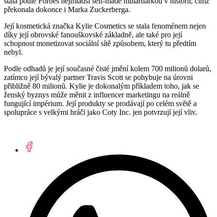
stala podle Forbes nejmladší self-made miliardářkou v historii, čímž
překonala dokonce i Marka Zuckerberga.
Její kosmetická značka Kylie Cosmetics se stala fenoménem nejen
díky její obrovské fanouškovské základně, ale také pro její
schopnost monetizovat sociální sítě způsobem, který tu předtím
nebyl.
Podle odhadů je její současné čisté jmění kolem 700 milionů dolarů,
zatímco její bývalý partner Travis Scott se pohybuje na úrovni
přibližně 80 milionů. Kylie je dokonalým příkladem toho, jak se
ženský byznys může měnit z influencer marketingu na reálně
fungující impérium. Její produkty se prodávají po celém světě a
spolupráce s velkými hráči jako Coty Inc. jen potvrzují její vliv.