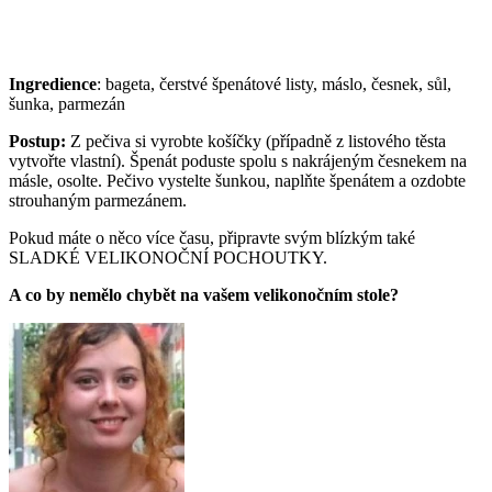
Ingredience
: bageta, čerstvé špenátové listy, máslo, česnek, sůl,
šunka, parmezán
Postup:
Z pečiva si vyrobte košíčky (případně z listového těsta
vytvořte vlastní). Špenát poduste spolu s nakrájeným česnekem na
másle, osolte. Pečivo vystelte šunkou, naplňte špenátem a ozdobte
strouhaným parmezánem.
Pokud máte o něco více času, připravte svým blízkým také
SLADKÉ VELIKONOČNÍ POCHOUTKY.
A co by nemělo chybět na vašem velikonočním stole?