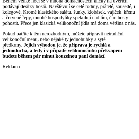
Během Veliké noci se v mnoha domácnostech kličky na dveřích
podávají desítky hostů. Navštěvují se celé rodiny, přátelé, sousedé, i
kolegové. Kromě klasického salátu, šunky, klobásek, vajíček, křenu
a červené řepy, mnohé hospodyňky spekulují nad tím, čím hosty
pohostit. Přece jen klasická velikonoční jídla má doma většina z nás.
Pokud patříte k těm nerozhodným, můžete připravit netradiční
velikonoční menu, nebo nějaké ty jednohubky a syté
předkrmy.
Jejich výhodou je, že příprava je rychlá a
jednoduchá, a tedy i v případě velikonočního překvapení
budete během pár minut kouzelnou paní domácí.
Reklama