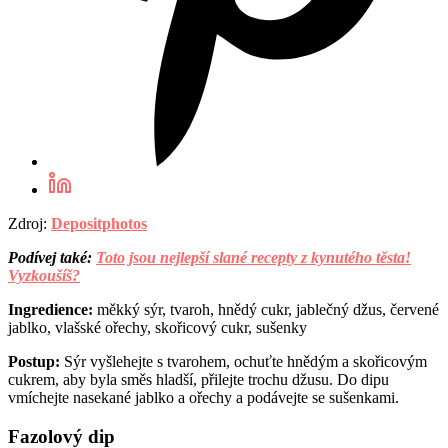
Zdroj:
Depositphotos
Podívej také:
Toto jsou nejlepší slané recepty z kynutého těsta!
Vyzkoušíš?
Ingredience:
měkký sýr, tvaroh, hnědý cukr, jablečný džus, červené
jablko, vlašské ořechy, skořicový cukr, sušenky
Postup:
Sýr vyšlehejte s tvarohem, ochuťte hnědým a skořicovým
cukrem, aby byla směs hladší, přilejte trochu džusu. Do dipu
vmíchejte nasekané jablko a ořechy a podávejte se sušenkami.
Fazolový dip