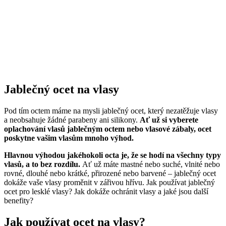
Jablečný ocet na vlasy
Pod tím octem máme na mysli jablečný ocet, který nezatěžuje vlasy
a neobsahuje žádné parabeny ani silikony.
Ať už si vyberete
oplachování vlasů jablečným octem nebo vlasové zábaly, ocet
poskytne vašim vlasům mnoho výhod.
Hlavnou výhodou jakéhokoli octa je, že se hodí na všechny typy
vlasů, a to bez rozdílu.
Ať už máte mastné nebo suché, vlnité nebo
rovné, dlouhé nebo krátké, přirozené nebo barvené – jablečný ocet
dokáže vaše vlasy proměnit v zářivou hřívu. Jak používat jablečný
ocet pro lesklé vlasy? Jak dokáže ochránit vlasy a jaké jsou další
benefity?
Jak používat ocet na vlasy?