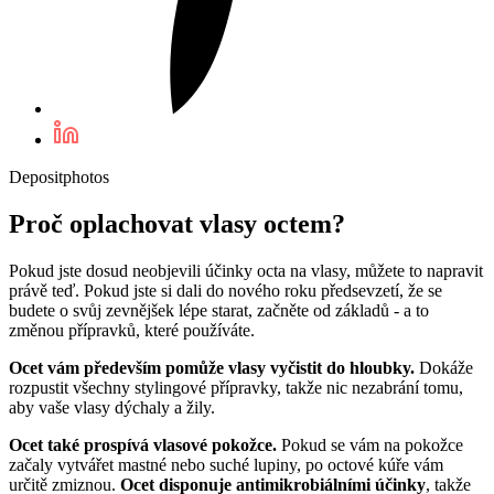
Depositphotos
Proč oplachovat vlasy octem?
Pokud jste dosud neobjevili účinky octa na vlasy, můžete to napravit
právě teď. Pokud jste si dali do nového roku předsevzetí, že se
budete o svůj zevnějšek lépe starat, začněte od základů - a to
změnou přípravků, které používáte.
Ocet vám především pomůže vlasy vyčistit do hloubky.
Dokáže
rozpustit všechny stylingové přípravky, takže nic nezabrání tomu,
aby vaše vlasy dýchaly a žily.
Ocet také prospívá vlasové pokožce.
Pokud se vám na pokožce
začaly vytvářet mastné nebo suché lupiny, po octové kúře vám
určitě zmiznou.
Ocet disponuje antimikrobiálními účinky
, takže