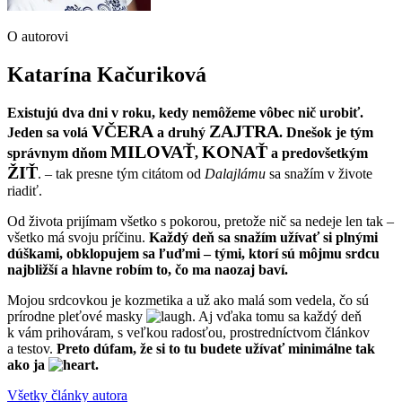
O autorovi
Katarína Kačuriková
Existujú dva dni v roku, kedy nemôžeme vôbec nič urobiť.
VČERA
ZAJTRA
Jeden sa volá
a druhý
. Dnešok je tým
MILOVAŤ
KONAŤ
správnym dňom
,
a predovšetkým
ŽIŤ
. – tak presne tým citátom od
Dalajlámu
sa snažím v živote
riadiť.
Od života prijímam všetko s pokorou, pretože nič sa nedeje len tak –
všetko má svoju príčinu.
Každý deň sa snažím užívať si plnými
dúškami, obklopujem sa ľuďmi – tými, ktorí sú môjmu srdcu
najbližší a hlavne robím to, čo ma naozaj baví.
Mojou srdcovkou je kozmetika a už ako malá som vedela, čo sú
prírodne pleťové masky
. Aj vďaka tomu sa každý deň
k vám prihováram, s veľkou radosťou, prostredníctvom článkov
a testov.
Preto dúfam, že si to tu budete užívať minimálne tak
ako ja
.
Všetky články autora