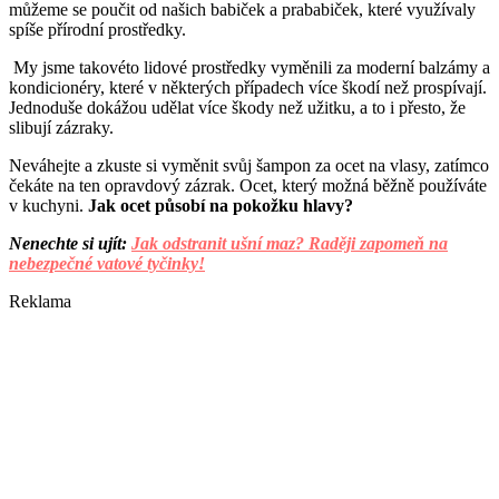
můžeme se poučit od našich babiček a prababiček, které využívaly
spíše přírodní prostředky.
My jsme takovéto lidové prostředky vyměnili za moderní balzámy a
kondicionéry, které v některých případech více škodí než prospívají.
Jednoduše dokážou udělat více škody než užitku, a to i přesto, že
slibují zázraky.
Neváhejte a zkuste si vyměnit svůj šampon za ocet na vlasy, zatímco
čekáte na ten opravdový zázrak. Ocet, který možná běžně používáte
v kuchyni.
Jak ocet působí na pokožku hlavy?
Nenechte si ujít:
Jak odstranit ušní maz? Raději zapomeň na
nebezpečné vatové tyčinky!
Reklama