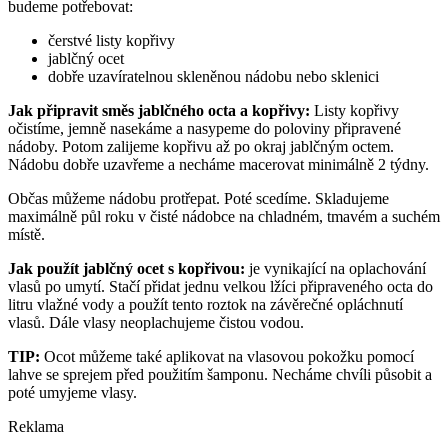
budeme potřebovat:
čerstvé listy kopřivy
jablčný ocet
dobře uzavíratelnou skleněnou nádobu nebo sklenici
Jak připravit směs jablčného octa a kopřivy:
Listy kopřivy
očistíme, jemně nasekáme a nasypeme do poloviny připravené
nádoby. Potom zalijeme kopřivu až po okraj jablčným octem.
Nádobu dobře uzavřeme a necháme macerovat minimálně 2 týdny.
Občas můžeme nádobu protřepat. Poté scedíme. Skladujeme
maximálně půl roku v čisté nádobce na chladném, tmavém a suchém
místě.
Jak použít jablčný ocet s kopřivou:
je vynikající na oplachování
vlasů po umytí. Stačí přidat jednu velkou lžíci připraveného octa do
litru vlažné vody a použít tento roztok na závěrečné opláchnutí
vlasů. Dále vlasy neoplachujeme čistou vodou.
TIP:
Ocot můžeme také aplikovat na vlasovou pokožku pomocí
lahve se sprejem před použitím šamponu. Necháme chvíli působit a
poté umyjeme vlasy.
Reklama