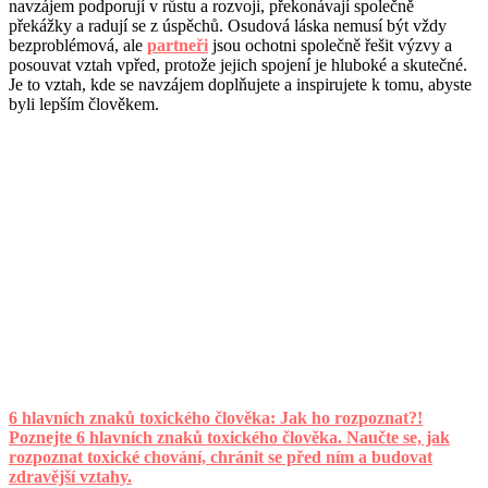
navzájem podporují v růstu a rozvoji, překonávají společně
překážky a radují se z úspěchů. Osudová láska nemusí být vždy
bezproblémová, ale
partneři
jsou ochotni společně řešit výzvy a
posouvat vztah vpřed, protože jejich spojení je hluboké a skutečné.
Je to vztah, kde se navzájem doplňujete a inspirujete k tomu, abyste
byli lepším člověkem.
6 hlavních znaků toxického člověka: Jak ho rozpoznat?!
Poznejte 6 hlavních znaků toxického člověka. Naučte se, jak
rozpoznat toxické chování, chránit se před ním a budovat
zdravější vztahy.