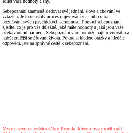
sdílet vaše hodnoty a sny.
Sebepoznání znamená sledovat své jednání, slova a chování ve
vztazích. Je to neustálý proces objevování vlastního nitra a
poznávání svých psychických schopností. Pomocí sebepoznání
zjistíte, co je pro vás důležité, jaké máte hodnoty a jaká jsou vaše
očekávání od partnera. Sebepoznání vám pomůže najít rovnováhu a
nabýt zralější směřování života. Pokud si kladete otázky a hledáte
odpovědi, jste na správné cestě k sebepoznání.
Mýty o sexu ve vyšším věku: Pravda, kterou byste měli znát