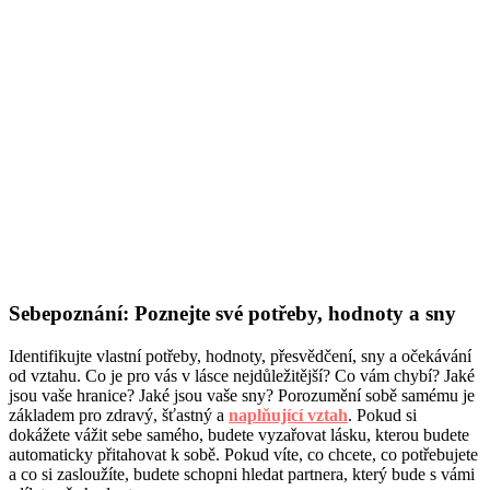
Sebepoznání: Poznejte své potřeby, hodnoty a sny
Identifikujte vlastní potřeby, hodnoty, přesvědčení, sny a očekávání
od vztahu. Co je pro vás v lásce nejdůležitější? Co vám chybí? Jaké
jsou vaše hranice? Jaké jsou vaše sny? Porozumění sobě samému je
základem pro zdravý, šťastný a
naplňující vztah
. Pokud si
dokážete vážit sebe samého, budete vyzařovat lásku, kterou budete
automaticky přitahovat k sobě. Pokud víte, co chcete, co potřebujete
a co si zasloužíte, budete schopni hledat partnera, který bude s vámi