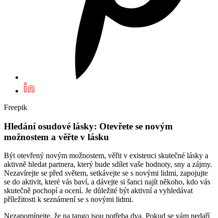
Freepik
Hledání osudové lásky: Otevřete se novým
možnostem a věřte v lásku
Být otevřený novým možnostem, věřit v existenci skutečné lásky a
aktivně hledat partnera, který bude sdílet vaše hodnoty, sny a zájmy.
Nezavírejte se před světem, setkávejte se s novými lidmi, zapojujte
se do aktivit, které vás baví, a dávejte si šanci najít někoho, kdo vás
skutečně pochopí a ocení. Je důležité být aktivní a vyhledávat
příležitosti k seznámení se s novými lidmi.
Nezapomínejte, že na tango jsou potřeba dva. Pokud se vám nedaří