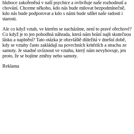
hluboce zakořeněná v naší psychice a ovlivňuje naše rozhodnutí a
chování. Chceme někoho, kdo nás bude milovat bezpodmínečně,
kdo nás bude podporovat a kdo s námi bude sdílet naše radosti i
starosti.
Ale co když vztah, ve kterém se nacházíme, není to pravé ořechové?
Co když je to jen pohodlná náhrada, která nám brání najít skutečnou
lásku a naplnění? Tato otázka je obzvláště důležitá v dnešní době,
kdy se vztahy často zakládají na povrchních kritériích a strachu ze
samoty. Je snadné uvíznout ve vztahu, který nám nevyhovuje, jen
proto, že se bojíme změny nebo samoty.
Reklama