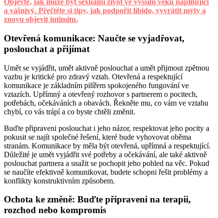
Objevte, jak může být sexuální život ve vyšším věku naplňující
a vášnivý. Přečtěte si tipy, jak podpořit libido, vyvrátit mýty a
znovu objevit intimitu.
Otevřená komunikace: Naučte se vyjadřovat,
poslouchat a přijímat
Umět se vyjádřit, umět aktivně poslouchat a umět přijmout zpětnou
vazbu je kritické pro zdravý vztah. Otevřená a respektující
komunikace je základním pilířem spokojeného fungování ve
vztazích. Upřímný a otevřený rozhovor s partnerem o pocitech,
potřebách, očekáváních a obavách. Řekněte mu, co vám ve vztahu
chybí, co vás trápí a co byste chtěli změnit.
Buďte připraveni poslouchat i jeho názor, respektovat jeho pocity a
pokusit se najít společné řešení, které bude vyhovovat oběma
stranám. Komunikace by měla být otevřená, upřímná a respektující.
Důležité je umět vyjádřit své potřeby a očekávání, ale také aktivně
poslouchat partnera a snažit se pochopit jeho pohled na věc. Pokud
se naučíte efektivně komunikovat, budete schopni řešit problémy a
konflikty konstruktivním způsobem.
Ochota ke změně: Buďte připraveni na terapii,
rozchod nebo kompromis