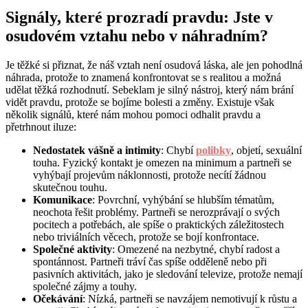
Signály, které prozradí pravdu: Jste v
osudovém vztahu nebo v náhradním?
Je těžké si přiznat, že náš vztah není osudová láska, ale jen pohodlná
náhrada, protože to znamená konfrontovat se s realitou a možná
udělat těžká rozhodnutí. Sebeklam je silný nástroj, který nám brání
vidět pravdu, protože se bojíme bolesti a změny. Existuje však
několik signálů, které nám mohou pomoci odhalit pravdu a
přetrhnout iluze:
Nedostatek vášně a intimity
: Chybí
polibky
, objetí, sexuální
touha. Fyzický kontakt je omezen na minimum a partneři se
vyhýbají projevům náklonnosti, protože necítí žádnou
skutečnou touhu.
Komunikace
: Povrchní, vyhýbání se hlubším tématům,
neochota řešit problémy. Partneři se nerozprávají o svých
pocitech a potřebách, ale spíše o praktických záležitostech
nebo triviálních věcech, protože se bojí konfrontace.
Společné aktivity
: Omezené na nezbytné, chybí radost a
spontánnost. Partneři tráví čas spíše odděleně nebo při
pasivních aktivitách, jako je sledování televize, protože nemají
společné zájmy a touhy.
Očekávání
: Nízká, partneři se navzájem nemotivují k růstu a