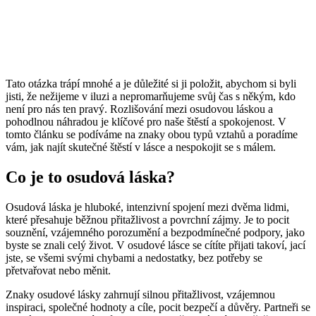
Tato otázka trápí mnohé a je důležité si ji položit, abychom si byli
jisti, že nežijeme v iluzi a nepromarňujeme svůj čas s někým, kdo
není pro nás ten pravý. Rozlišování mezi osudovou láskou a
pohodlnou náhradou je klíčové pro naše štěstí a spokojenost. V
tomto článku se podíváme na znaky obou typů vztahů a poradíme
vám, jak najít skutečné štěstí v lásce a nespokojit se s málem.
Co je to osudová láska?
Osudová láska je hluboké, intenzivní spojení mezi dvěma lidmi,
které přesahuje běžnou přitažlivost a povrchní zájmy. Je to pocit
souznění, vzájemného porozumění a bezpodmínečné podpory, jako
byste se znali celý život. V osudové lásce se cítíte přijati takoví, jací
jste, se všemi svými chybami a nedostatky, bez potřeby se
přetvařovat nebo měnit.
Znaky osudové lásky zahrnují silnou přitažlivost, vzájemnou
inspiraci, společné hodnoty a cíle, pocit bezpečí a důvěry. Partneři se