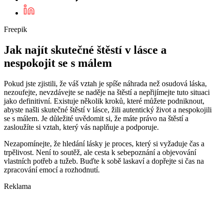
Freepik
Jak najít skutečné štěstí v lásce a
nespokojit se s málem
Pokud jste zjistili, že váš vztah je spíše náhrada než osudová láska,
nezoufejte, nevzdávejte se naděje na štěstí a nepřijímejte tuto situaci
jako definitivní. Existuje několik kroků, které můžete podniknout,
abyste našli skutečné štěstí v lásce, žili autentický život a nespokojili
se s málem. Je důležité uvědomit si, že máte právo na štěstí a
zasloužíte si vztah, který vás naplňuje a podporuje.
Nezapomínejte, že hledání lásky je proces, který si vyžaduje čas a
trpělivost. Není to soutěž, ale cesta k sebepoznání a objevování
vlastních potřeb a tužeb. Buďte k sobě laskaví a dopřejte si čas na
zpracování emocí a rozhodnutí.
Reklama