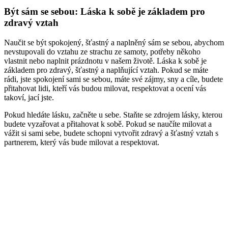
Být sám se sebou: Láska k sobě je základem pro
zdravý vztah
Naučit se být spokojený, šťastný a naplněný sám se sebou, abychom
nevstupovali do vztahu ze strachu ze samoty, potřeby někoho
vlastnit nebo naplnit prázdnotu v našem životě. Láska k sobě je
základem pro zdravý, šťastný a naplňující vztah. Pokud se máte
rádi, jste spokojení sami se sebou, máte své zájmy, sny a cíle, budete
přitahovat lidi, kteří vás budou milovat, respektovat a ocení vás
takoví, jací jste.
Pokud hledáte lásku, začněte u sebe. Staňte se zdrojem lásky, kterou
budete vyzařovat a přitahovat k sobě. Pokud se naučíte milovat a
vážit si sami sebe, budete schopni vytvořit zdravý a šťastný vztah s
partnerem, který vás bude milovat a respektovat.