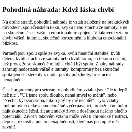
Pohodlná náhrada: Když láska chybí
Na druhé straně, pohodlná náhrada je vztah založený na praktických
důvodech, společenském tlaku, zvyku nebo strachu ze samoty, a ne
na skutečné lásce, vášni a emocionálním spojení. V takovém vztahu
chybí vášeň, intimita, skutečné porozumění a hluboká emocionální
blízkost.
Partneři jsou spolu spíše ze zvyku, kvůli finanční stabilitě, kvůli
dětem, kvůli strachu ze samoty nebo kvůli tomu, co řeknou ostatní,
než proto, že se skutečně milují a chtějí být spolu. Znaky náhrady
zahrnují nedostatek vášně a intimity, kompromisy bez skutečné
spokojenosti, stereotyp, nudu, pocity prázdnoty, frustrace a
nenaplnění.
Časté argumenty pro setrvání v pohodlném vztahu jsou: "Je to lepší
než nic", "Už jsme spolu dlouho, nemá smysl to měnit", nebo
"Nechci být sám/sama, nikdo jiný by mě nechtěl". Tyto vztahy
mohou být toxické a emocionálně vyčerpávající, protože nám brání
najít skutečné štěstí, žít autentický život a dosáhnout našeho plného
potenciálu. Život v takovém vztahu může vést k chronické frustraci,
depresi, úzkosti a pocitu nenaplněnosti, které nás postupně ničí
zevnitř.