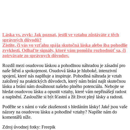
Láska vs. zvyk: Jak poznat, jestli ve vztahu zůstáváte z těch
správných důvodů?
Zistite, či vás vo vzťahu spája skutočná láska alebo iba pohodlie
zvyklosti. Odhaľte signály, ktoré vám pomôžu rozhodnúť sa, či
zotrvávate zo správnych dôvodov.
Rozdíl mezi osudovou láskou a pohodlnou náhradou je zásadní pro
naše štěstí a spokojenost. Osudová láska je hluboké, intenzivní
spojení, které nás naplňuje a inspiruje. Pohodlná náhrada je vztah
založený na praktických důvodech, který nám brání najít skutečnou
lásku a brání nám dosáhnout našeho plného potenciálu. Nebojte se
hledat osudovou lásku a opustit vztahy, které vám nepřinášejí radost
a naplnění. Zasloužíte si být šťastní a žít život plný lásky a radosti.
Podělte se s námi o vaše zkušenosti s hledáním lásky! Jaké jsou vaše
názory na osudovou lásku a pohodlné vztahy? Napište nám do
komentářů níže.
Zdroj úvodnej fotky: Freepik