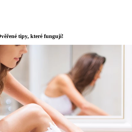
ěřené tipy, které fungují!