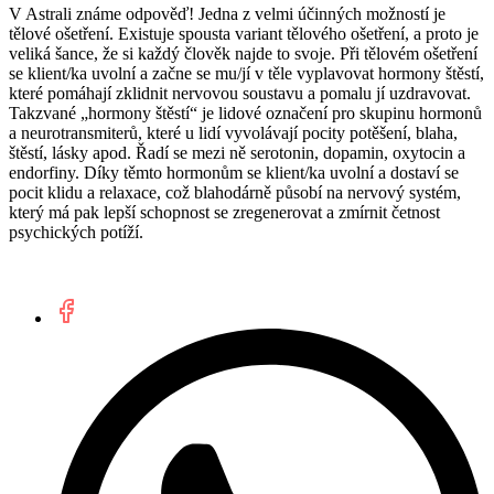
V Astrali známe odpověď! Jedna z velmi účinných možností je
tělové ošetření. Existuje spousta variant tělového ošetření, a proto je
veliká šance, že si každý člověk najde to svoje. Při tělovém ošetření
se klient/ka uvolní a začne se mu/jí v těle vyplavovat hormony štěstí,
které pomáhají zklidnit nervovou soustavu a pomalu jí uzdravovat.
Takzvané „hormony štěstí“ je lidové označení pro skupinu hormonů
a neurotransmiterů, které u lidí vyvolávají pocity potěšení, blaha,
štěstí, lásky apod. Řadí se mezi ně serotonin, dopamin, oxytocin a
endorfiny. Díky těmto hormonům se klient/ka uvolní a dostaví se
pocit klidu a relaxace, což blahodárně působí na nervový systém,
který má pak lepší schopnost se zregenerovat a zmírnit četnost
psychických potíží.