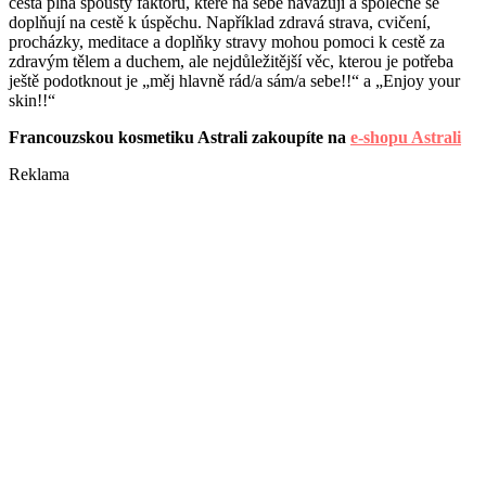
cesta plná spousty faktorů, které na sebe navazují a společně se
doplňují na cestě k úspěchu. Například zdravá strava, cvičení,
procházky, meditace a doplňky stravy mohou pomoci k cestě za
zdravým tělem a duchem, ale nejdůležitější věc, kterou je potřeba
ještě podotknout je „měj hlavně rád/a sám/a sebe!!“ a „Enjoy your
skin!!“
Francouzskou kosmetiku Astrali zakoupíte na
e-shopu Astrali
Reklama