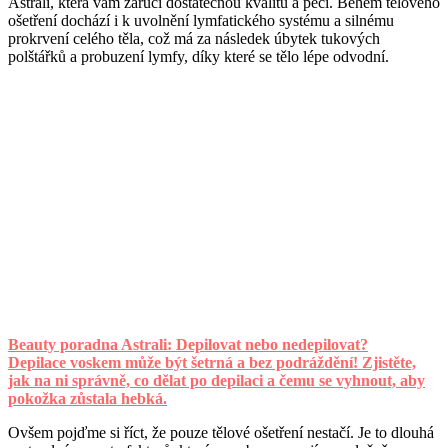
Astrali, která vám zaručí dostatečnou kvalitu a péči. Během tělového
ošetření dochází i k uvolnění lymfatického systému a silnému
prokrvení celého těla, což má za následek úbytek tukových
polštářků a probuzení lymfy, díky které se tělo lépe odvodní.
Beauty poradna Astrali: Depilovat nebo nedepilovat?
Depilace voskem může být šetrná a bez podráždění! Zjistěte,
jak na ni správně, co dělat po depilaci a čemu se vyhnout, aby
pokožka zůstala hebká.
Ovšem pojďme si říct, že pouze tělové ošetření nestačí. Je to dlouhá