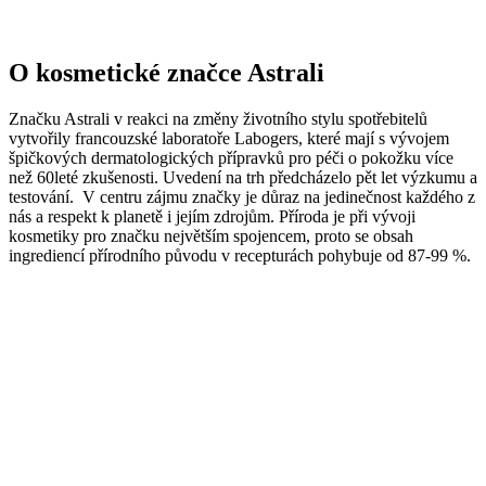
O kosmetické značce Astrali
Značku Astrali v reakci na změny životního stylu spotřebitelů
vytvořily francouzské laboratoře Labogers, které mají s vývojem
špičkových dermatologických přípravků pro péči o pokožku více
než 60leté zkušenosti. Uvedení na trh předcházelo pět let výzkumu a
testování. V centru zájmu značky je důraz na jedinečnost každého z
nás a respekt k planetě i jejím zdrojům. Příroda je při vývoji
kosmetiky pro značku největším spojencem, proto se obsah
ingrediencí přírodního původu v recepturách pohybuje od 87-99 %.