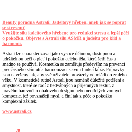
Beauty poradna Astrali: Jadeitový hřeben, aneb jak se poprat
se stresem?
Využijte sílu jadeitového hřebene pro redukci stresu a lepší péči
o pokožku. Objevte s Astrali sílu ASMR a jadeitu pro klid a
harmonii.
Astrali lze charakterizovat jako vysoce účinnou, dostupnou a
udržitelnou péči o pleť i pokožku celého těla, která šetří čas a
snadno se používá. Kosmetika se zaměřuje především na prevenci
předčasného stárnutí a harmonizaci stavu i funkcí kůže. Přípravky
jsou navrženy tak, aby své uživatele provázely od mládí do zralého
věku. V kosmetické rutině Astrali jsou neméně důležité potěšení a
smyslnost, které se rodí z hedvábných a příjemných textur, z
hravého barevného obalového designu nebo neotřelých vonných
kompozic, jež povznášejí mysl, a činí tak z péče o pokožku
komplexní zážitek.
www.astrali.cz