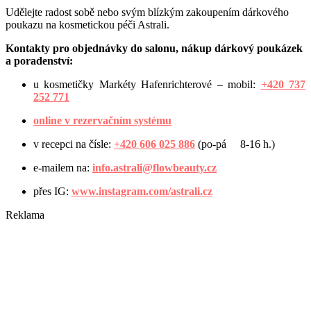
Udělejte radost sobě nebo svým blízkým zakoupením dárkového
poukazu na kosmetickou péči Astrali.
Kontakty pro objednávky do salonu, nákup dárkový poukázek
a poradenství:
u kosmetičky Markéty Hafenrichterové – mobil:
+420 737
252 771
online v rezervačním systému
v recepci na čísle:
+420 606 025 886
(po-pá 8-16 h.)
e-mailem na:
info.astrali@flowbeauty.cz
přes IG:
www.instagram.com/astrali.cz
Reklama