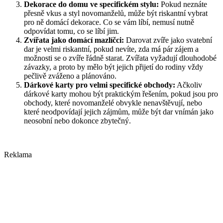
Dekorace do domu ve specifickém stylu:
Pokud neznáte
přesně vkus a styl novomanželů, může být riskantní vybrat
pro ně domácí dekorace. Co se vám líbí, nemusí nutně
odpovídat tomu, co se líbí jim.
Zvířata jako domácí mazlíčci:
Darovat zvíře jako svatební
dar je velmi riskantní, pokud nevíte, zda má pár zájem a
možnosti se o zvíře řádně starat. Zvířata vyžadují dlouhodobé
závazky, a proto by mělo být jejich přijetí do rodiny vždy
pečlivě zváženo a plánováno.
Dárkové karty pro velmi specifické obchody:
Ačkoliv
dárkové karty mohou být praktickým řešením, pokud jsou pro
obchody, které novomanželé obvykle nenavštěvují, nebo
které neodpovídají jejich zájmům, může být dar vnímán jako
neosobní nebo dokonce zbytečný.
Reklama