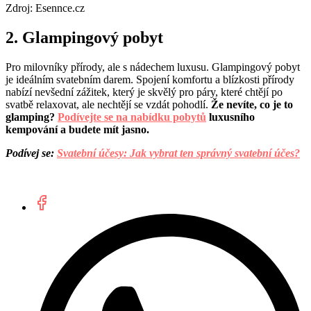
Zdroj: Esennce.cz
2. Glampingový pobyt
Pro milovníky přírody, ale s nádechem luxusu. Glampingový pobyt
je ideálním svatebním darem. Spojení komfortu a blízkosti přírody
nabízí nevšední zážitek, který je skvělý pro páry, které chtějí po
svatbě relaxovat, ale nechtějí se vzdát pohodlí.
Že nevíte, co je to
glamping?
Podívejte se na nabídku pobytů
luxusního
kempování a budete mít jasno.
Podívej se:
Svatební účesy: Jak vybrat ten správný svatební účes?