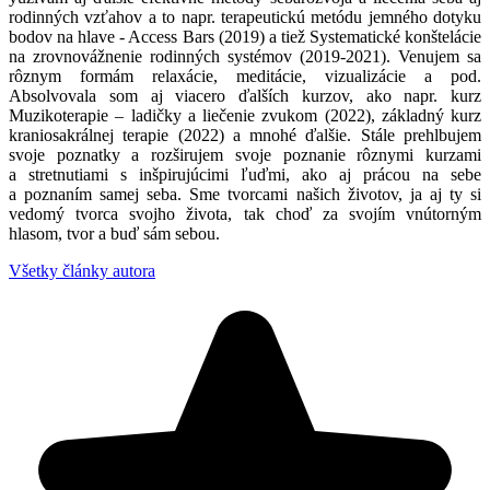
rodinných vzťahov a to napr. terapeutickú metódu jemného dotyku
bodov na hlave - Access Bars (2019) a tiež Systematické konštelácie
na zrovnovážnenie rodinných systémov (2019-2021). Venujem sa
rôznym formám relaxácie, meditácie, vizualizácie a pod.
Absolvovala som aj viacero ďalších kurzov, ako napr. kurz
Muzikoterapie – ladičky a liečenie zvukom (2022), základný kurz
kraniosakrálnej terapie (2022) a mnohé ďalšie. Stále prehlbujem
svoje poznatky a rozširujem svoje poznanie rôznymi kurzami
a stretnutiami s inšpirujúcimi ľuďmi, ako aj prácou na sebe
a poznaním samej seba. Sme tvorcami našich životov, ja aj ty si
vedomý tvorca svojho života, tak choď za svojím vnútorným
hlasom, tvor a buď sám sebou.
Všetky články autora