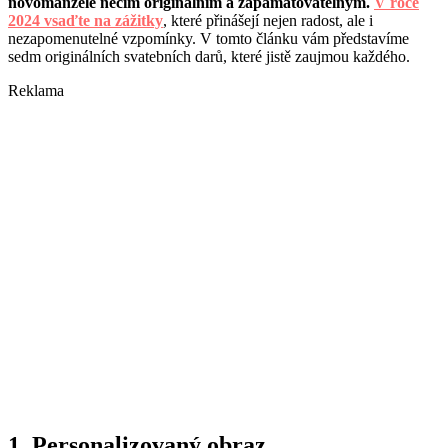
novomanžele něčím originálním a zapamatovatelným.
V roce
2024 vsaďte na zážitky
, které přinášejí nejen radost, ale i
nezapomenutelné vzpomínky. V tomto článku vám představíme
sedm originálních svatebních darů, které jistě zaujmou každého.
Reklama
1. Personalizovaný obraz