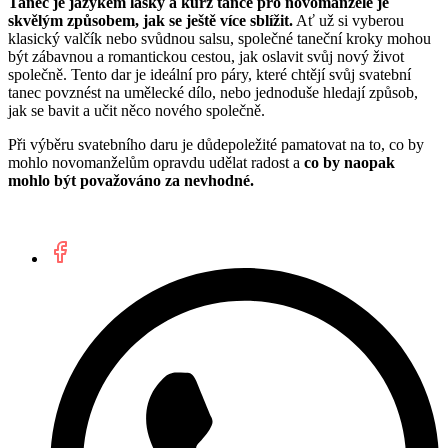
Tanec je jazykem lásky a kurz tance pro novomanžele je
skvělým způsobem, jak se ještě více sblížit.
Ať už si vyberou
klasický valčík nebo svůdnou salsu, společné taneční kroky mohou
být zábavnou a romantickou cestou, jak oslavit svůj nový život
společně. Tento dar je ideální pro páry, které chtějí svůj svatební
tanec povznést na umělecké dílo, nebo jednoduše hledají způsob,
jak se bavit a učit něco nového společně.
Při výběru svatebního daru je důdepoležité pamatovat na to, co by
mohlo novomanželům opravdu udělat radost a
co by naopak
mohlo být považováno za nevhodné.