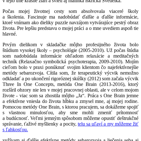
v tejto tme krásne žiari a svieti aj malinká iskrička Svetielka.
Počas mojej životnej cesty som absolvovala viaceré školy
a školenia. Fascinuje ma nadobúdať ďalšie a ďalšie informácie,
ktoré vnímam ako dieliky puzzle navzájom vytvárajúce pestrý obraz
života. Pre lepšiu predstavu o mojej práci a o mne uvediem aspoň tie
hlavné.
Prvým dielikom v skladačke môjho profesijného života bolo
štúdium vysokej školy – psychológie (2005-2010). Už počas štúdia
som nadobúdala informácie ohľadom relaxácie a meditačných
techník (Relaxačno symbolická psychoterapia, 2009-2010). Mojím
cieľom bolo v praxi ponúknuť svojim klientom čo najefektívnejšie
metódy sebarozvoja. Cítila som, že terapeutický výcvik nemožno
odkladať a po ukončení rigoróznej skúšky (2012) som začala výcvik
Three In One Concepts, metóda One Brain (2013-2016), ktorý
rozšíril obzory nie len v mojej pracovnej oblasti, ale v celom mojom
živote - viac som sa zhostila môjho „Ja“. Práca s One Brain jemne
a efektívne vniesla do života hĺbku a zmysel mne, aj mojej rodine.
Pomocou metódy One Brain, s ktorou pracujem, sa dokážeme spojiť
s vlastnou minulosťou, aby sme mohli zmeniť prítomnosť
a budúcnosť. Veľmi jemným spôsobom môžeme opustiť deštrukčné
správanie, ťaživé myšlienky a pocity,
telu sa uľaví a my môžeme žiť
s ľahkosťou.
yužívam aj ďalšie efektívne metódy sebarozvoja a liečenia seba aj