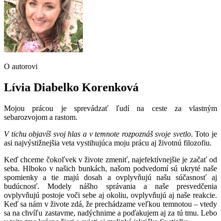
O autorovi
Lívia Diabelko Korenková
Mojou prácou je sprevádzať ľudí na ceste za vlastným
sebarozvojom a rastom.
V tichu objavíš svoj hlas a v temnote rozpoznáš svoje svetlo
. Toto je
asi najvýstižnejšia veta vystihujúca moju prácu aj životnú filozofiu.
Keď chceme čokoľvek v živote zmeniť, najefektívnejšie je začať od
seba. Hlboko v našich bunkách, našom podvedomí sú ukryté naše
spomienky a tie majú dosah a ovplyvňujú našu súčasnosť aj
budúcnosť. Modely nášho správania a naše presvedčenia
ovplyvňujú postoje voči sebe aj okoliu, ovplyvňujú aj naše reakcie.
Keď sa nám v živote zdá, že prechádzame veľkou temnotou – vtedy
sa na chvíľu zastavme, nadýchnime a poďakujem aj za tú tmu. Lebo