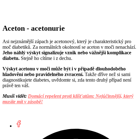
Aceton - acetonurie
Asi nejznámější zápach je acetonový, který je charakteristický pro
moč diabetiků. Za normálních okolností se aceton v moči nenachází.
Jeho náhlý výskyt signalizuje vznik nebo vážnější komplikace
diabetu.
Stejně ho cítíme i z dechu.
Výskyt acetonu v moči může být i v případě dlouhodobého
hladovění nebo pravidelného zvracení.
Takže dříve než si sami
diagnostikujete diabetes, uvědomte si, zda tento druhý případ není
právě ten váš.
Musíš vidět:
Domácí repelent proti klíšťatům: Nejúčinnější, který
musíte mít v zásobě!