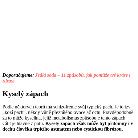
Doporučujeme:
Jedlá soda – 11 způsobů, jak pomůže tvé kráse i
zdraví
Kyselý zápach
Podle některých teorií má schizofrenie svůj typický pach. Je to tzv.
„kozí pach“, někdy vůně přezrálého ovoce až octu. Pravděpodobně
za to může kyselina, jejíž metabolismus způsobuje tento zápach.
Cítit je hlavně z potu.
Kyselý zápach však může být přítomný i v
dechu člověka trpícího astmatem nebo cystickou fibrózou.