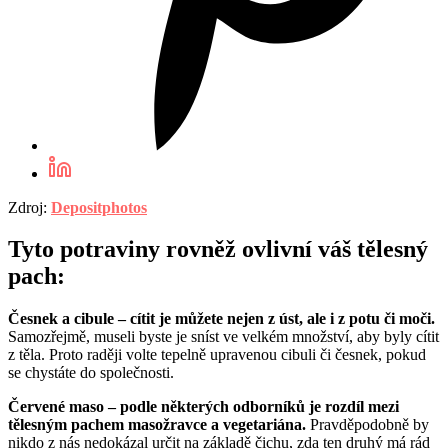
Zdroj:
Depositphotos
Tyto potraviny rovněž ovlivní váš tělesný
pach:
Česnek a cibule – cítit je můžete nejen z úst, ale i z potu či moči.
Samozřejmě, museli byste je sníst ve velkém množství, aby byly cítit
z těla. Proto raději volte tepelně upravenou cibuli či česnek, pokud
se chystáte do společnosti.
Červené maso – podle některých odborníků je rozdíl mezi
tělesným pachem masožravce a vegetariána.
Pravděpodobně by
nikdo z nás nedokázal určit na základě čichu, zda ten druhý má rád