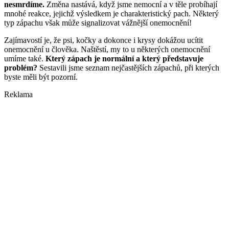
nesmrdíme.
Změna nastává, když jsme nemocní a v těle probíhají
mnohé reakce, jejichž výsledkem je charakteristický pach. Některý
typ zápachu však může signalizovat vážnější onemocnění!
Zajímavostí je, že psi, kočky a dokonce i krysy dokážou ucítit
onemocnění u člověka. Naštěstí, my to u některých onemocnění
umíme také.
Který zápach je normální a který představuje
problém?
Sestavili jsme seznam nejčastějších zápachů, při kterých
byste měli být pozorní.
Reklama