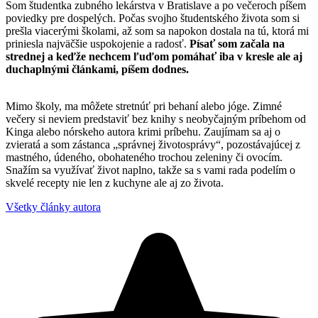
Som študentka zubného lekárstva v Bratislave a po večeroch píšem
poviedky pre dospelých. Počas svojho študentského života som si
prešla viacerými školami, až som sa napokon dostala na tú, ktorá mi
priniesla najväčšie uspokojenie a radosť.
Písať som začala na
strednej a keďže nechcem ľuďom pomáhať iba v kresle ale aj
duchaplnými článkami, píšem dodnes.
Mimo školy, ma môžete stretnúť pri behaní alebo jóge. Zimné
večery si neviem predstaviť bez knihy s neobyčajným príbehom od
Kinga alebo nórskeho autora krimi príbehu. Zaujímam sa aj o
zvieratá a som zástanca „správnej životosprávy“, pozostávajúcej z
mastného, údeného, obohateného trochou zeleniny či ovocím.
Snažím sa využívať život naplno, takže sa s vami rada podelím o
skvelé recepty nie len z kuchyne ale aj zo života.
Všetky články autora