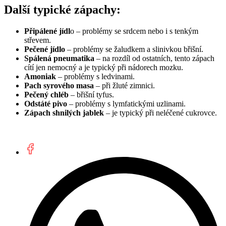
Další typické zápachy:
Připálené jídl
o – problémy se srdcem nebo i s tenkým
střevem.
Pečené jídlo
– problémy se žaludkem a slinivkou břišní.
Spálená pneumatika
– na rozdíl od ostatních, tento zápach
cítí jen nemocný a je typický při nádorech mozku.
Amoniak
– problémy s ledvinami.
Pach syrového masa
– při žluté zimnici.
Pečený chléb
– břišní tyfus.
Odstáté pivo
– problémy s lymfatickými uzlinami.
Zápach shnilých jablek
– je typický při neléčené cukrovce.