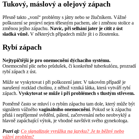
Tukový, máslový a olejový zápach
Přesně takto „voní“ problémy s játry nebo se žlučníkem. Vážné
poškození se projeví nejen tělesným pachem, ale i změnou stolice a
změnou jejího zápachu.
Navíc, při selhání jater je cítit z úst
sladká vůně.
V některých případech může jít i o žloutenku.
Rybí zápach
Nejtypičtější je pro onemocnění dýchacího systému.
Onemocnění plic nebo průdušek, či konkrétně tuberkulózu, prozradí
rybí zápach z úst.
Může se vyskytovat i při poškození jater. V takovém případě je
narušený rozklad cholínu, z něhož vzniká látka, která vytváří rybí
zápach.
Vyskytovat se může i při problémech s tlustým střevem.
Poměrně často se mluví i o rybím zápachu tam dole, který může být
signálem vážného
vaginálního onemocnění
. Pokud se k zápachu
přidá i nepříjemné svědění, pálení, začervenání nebo neobvyklý a
hlavně zapáchající výtok, je vhodné navštívit svého gynekologa.
Pozri aj:
Co signalizuje vyrážka na jazyku? Je to běžný nebo
vážný problém?