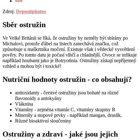
Zdroj:
Depositphotos
Sběr ostružin
Ve Velké Británii se říká, že ostružiny by neměly být sbírány po
Michalovi, protože ďábel na listech zanechává značku, což
způsobuje u maškrtníka močení. Existuje však i vědecké vysvětlení
pověry. Po tomto datu je počasí vlhčí a chladnější. Ovoce se infikuje
například houbami jako je Botryotinia. Ostružiny získají nepříjemný
vzhled a mohou být i toxické!
Nutriční hodnoty ostružin - co obsahují?
antioxidanty - čerstvé ostružiny jsou bohaté na různé
flavonoidy a antokyány
Vláknina
Vitamíny - zejména vitamín C, vitamíny skupiny B
Minerály a stopové prvky - například mangan, draslík,
Různé bioaktivní sloučeniny
Ostružiny a zdraví - jaké jsou jejich