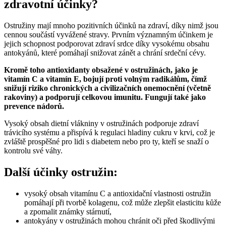
zdravotní účinky?
Ostružiny mají mnoho pozitivních účinků na zdraví, díky nimž jsou
cennou součástí vyvážené stravy. Prvním významným účinkem je
jejich schopnost podporovat zdraví srdce díky vysokému obsahu
antokyánů, které pomáhají snižovat zánět a chrání srdeční cévy.
Kromě toho antioxidanty obsažené v ostružinách, jako je
vitamín C a vitamín E, bojují proti volným radikálům, čímž
snižují riziko chronických a civilizačních onemocnění (včetně
rakoviny) a podporují celkovou imunitu. Fungují také jako
prevence nádorů.
Vysoký obsah dietní vlákniny v ostružinách podporuje zdraví
trávicího systému a přispívá k regulaci hladiny cukru v krvi, což je
zvláště prospěšné pro lidi s diabetem nebo pro ty, kteří se snaží o
kontrolu své váhy.
Další účinky ostružin:
vysoký obsah vitamínu C a antioxidační vlastnosti ostružin
pomáhají při tvorbě kolagenu, což může zlepšit elasticitu kůže
a zpomalit známky stárnutí,
antokyány v ostružinách mohou chránit oči před škodlivými