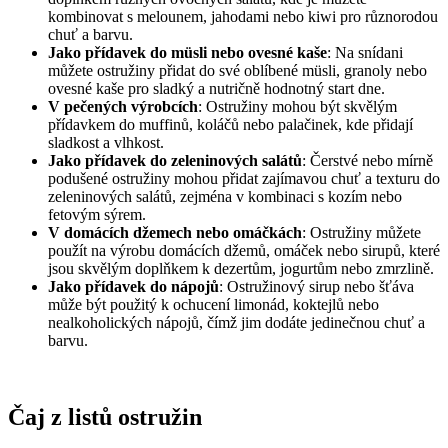
kombinovat s melounem, jahodami nebo kiwi pro různorodou
chuť a barvu.
Jako přídavek do müsli nebo ovesné kaše
: Na snídani
můžete ostružiny přidat do své oblíbené müsli, granoly nebo
ovesné kaše pro sladký a nutričně hodnotný start dne.
V pečených výrobcích
: Ostružiny mohou být skvělým
přídavkem do muffinů, koláčů nebo palačinek, kde přidají
sladkost a vlhkost.
Jako přídavek do zeleninových salátů
: Čerstvé nebo mírně
podušené ostružiny mohou přidat zajímavou chuť a texturu do
zeleninových salátů, zejména v kombinaci s kozím nebo
fetovým sýrem.
V domácích džemech nebo omáčkách
: Ostružiny můžete
použít na výrobu domácích džemů, omáček nebo sirupů, které
jsou skvělým doplňkem k dezertům, jogurtům nebo zmrzlině.
Jako přídavek do nápojů
: Ostružinový sirup nebo šťáva
může být použitý k ochucení limonád, koktejlů nebo
nealkoholických nápojů, čímž jim dodáte jedinečnou chuť a
barvu.
Čaj z listů ostružin