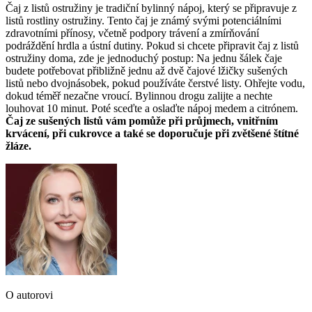
Čaj z listů ostružiny je tradiční bylinný nápoj, který se připravuje z
listů rostliny ostružiny. Tento čaj je známý svými potenciálními
zdravotními přínosy, včetně podpory trávení a zmírňování
podráždění hrdla a ústní dutiny. Pokud si chcete připravit čaj z listů
ostružiny doma, zde je jednoduchý postup: Na jednu šálek čaje
budete potřebovat přibližně jednu až dvě čajové lžičky sušených
listů nebo dvojnásobek, pokud používáte čerstvé listy. Ohřejte vodu,
dokud téměř nezačne vroucí. Bylinnou drogu zalijte a nechte
louhovat 10 minut. Poté sceďte a oslaďte nápoj medem a citrónem.
Čaj ze sušených listů vám pomůže při průjmech, vnitřním
krvácení, při cukrovce a také se doporučuje při zvětšené štítné
žláze.
O autorovi