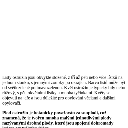
Listy ostružin jsou obvykle složené, z tří až pěti nebo více lístků na
jednom stonku, s jemnými zoubky po okrajích. Barva listů může být
od světlezelené po tmavozelenou. Květ ostružin je typicky bílý nebo
růžový, s pěti okvětními lístky a mnoha tyčinkami. Květy se
objevují na jaře a jsou důležité pro opylování včelami a dalšími
opylovači.
Plod ostružin je botanicky považován za souplodí, což
znamená, že je tvořen mnoha malými jednotlivými plody
nazývanými drobné plody, které jsou spojené dohromady