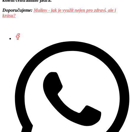
kolem centrálního jádra.
Doporučujeme:
Maliny - jak je využít nejen pro zdraví, ale i
krásu?