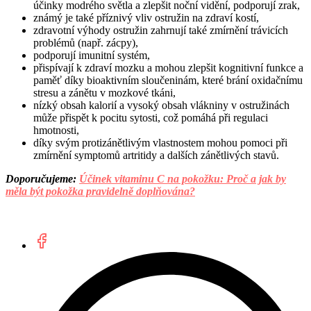
účinky modrého světla a zlepšit noční vidění, podporují zrak,
známý je také příznivý vliv ostružin na zdraví kostí,
zdravotní výhody ostružin zahrnují také zmírnění trávicích
problémů (např. zácpy),
podporují imunitní systém,
přispívají k zdraví mozku a mohou zlepšit kognitivní funkce a
paměť díky bioaktivním sloučeninám, které brání oxidačnímu
stresu a zánětu v mozkové tkáni,
nízký obsah kalorií a vysoký obsah vlákniny v ostružinách
může přispět k pocitu sytosti, což pomáhá při regulaci
hmotnosti,
díky svým protizánětlivým vlastnostem mohou pomoci při
zmírnění symptomů artritidy a dalších zánětlivých stavů.
Doporučujeme:
Účinek vitaminu C na pokožku: Proč a jak by
měla být pokožka pravidelně doplňována?