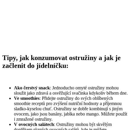
Tipy, jak konzumovat ostružiny a jak je
začlenit do jídelníčku:
Ako čerstvý snack
: Jednoducho omyté ostružiny mohou
sloužit jako zdravá a osvěžující svačinka kdykoliv během dne.
Ve smoothies
: Přidejte ostružiny do svých oblíbených
smoothie receptů pro zvýšení nutriční hodnoty a příjemnou
sladko-kyselou chuť. Ostružiny se dobře kombinují s jiným
ovocem, jako jsou banány, jablka nebo mango. Můžete použít
i zmražené ostružiny.
V ovocných salátech
: Ostružiny mohou být skvělým
doplňkem různých ovocných salátů, kde je můžete