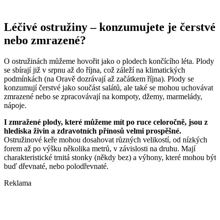
Léčivé ostružiny – konzumujete je čerstvé
nebo zmrazené?
O ostružinách můžeme hovořit jako o plodech končícího léta. Plody
se sbírají již v srpnu až do října, což záleží na klimatických
podmínkách (na Oravě dozrávají až začátkem října). Plody se
konzumují čerstvé jako součást salátů, ale také se mohou uchovávat
zmrazené nebo se zpracovávají na kompoty, džemy, marmelády,
nápoje.
I zmražené plody, které můžeme mít po ruce celoročně, jsou z
hlediska živin a zdravotních přínosů velmi prospěšné.
Ostružinové keře mohou dosahovat různých velikostí, od nízkých
forem až po výšku několika metrů, v závislosti na druhu. Mají
charakteristické trnitá stonky (někdy bez) a výhony, které mohou být
buď dřevnaté, nebo polodřevnaté.
Reklama