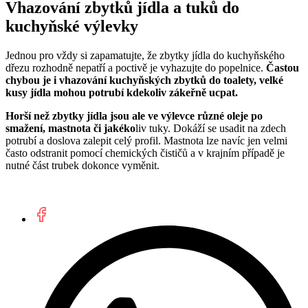
Vhazování zbytků jídla a tuků do
kuchyňské výlevky
Jednou pro vždy si zapamatujte, že zbytky jídla do kuchyňského
dřezu rozhodně nepatří a poctivě je vyhazujte do popelnice.
Častou
chybou je i vhazování kuchyňských zbytků do toalety, velké
kusy jídla mohou potrubí kdekoliv zákeřně ucpat.
Horší než zbytky jídla jsou ale ve výlevce různé oleje po
smažení, mastnota či jakéko
liv tuky. Dokáží se usadit na zdech
potrubí a doslova zalepit celý profil. Mastnota lze navíc jen velmi
často odstranit pomocí chemických čističů a v krajním případě je
nutné část trubek dokonce vyměnit.