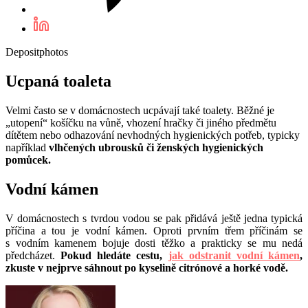
Depositphotos
Ucpaná toaleta
Velmi často se v domácnostech ucpávají také toalety. Běžné je
„utopení“ košíčku na vůně, vhození hračky či jiného předmětu
dítětem nebo odhazování nevhodných hygienických potřeb, typicky
například
vlhčených ubrousků či ženských hygienických
pomůcek.
Vodní kámen
V domácnostech s tvrdou vodou se pak přidává ještě jedna typická
příčina a tou je vodní kámen. Oproti prvním třem příčinám se
s vodním kamenem bojuje dosti těžko a prakticky se mu nedá
předcházet.
Pokud hledáte cestu,
jak odstranit vodní kámen
,
zkuste v nejprve sáhnout po kyselině citrónové a horké vodě.