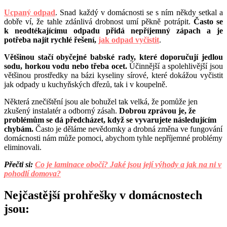
U
cpaný odpad
. Snad každý v domácnosti se s ním někdy setkal a
dobře ví, že tahle zdánlivá drobnost umí pěkně potrápit.
Často se
k neodtékajícímu odpadu přidá nepříjemný zápach a je
potřeba najít rychlé řešení,
jak odpad vyčistit
.
Většinou stačí obyčejné babské rady, které doporučují jedlou
sodu, horkou vodu nebo třeba ocet.
Účinnější a spolehlivější jsou
většinou prostředky na bázi kyseliny sírové, které dokážou vyčistit
jak odpady u kuchyňských dřezů, tak i v koupelně.
Některá znečištění jsou ale bohužel tak velká, že pomůže jen
zkušený instalatér a odborný zásah.
Dobrou zprávou je, že
problémům se dá předcházet, když se vyvarujete následujícím
chybám.
Často je děláme nevědomky a drobná změna ve fungování
domácnosti nám může pomoci, abychom tyhle nepříjemné problémy
eliminovali.
Přečti si:
Co je laminace obočí? Jaké jsou její výhody a jak na ni v
pohodlí domova?
Nejčastější prohřešky v domácnostech
jsou: