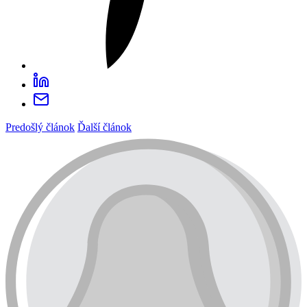
Predošlý článok
Ďalší článok