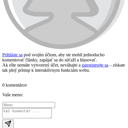
Prihláste sa
pod svojím účtom, aby ste mohli jednoducho
komentovať články, zapájať sa do súťaží a hlasovať.
Ak ešte nemáte vytvorený účet, neváhajte a
zaregistrujte sa
– získate
tak plný prístup k interaktívnym funkciám webu.
Prihlásiť sa / vytvoriť účet
0 komentárov
Vaše meno: