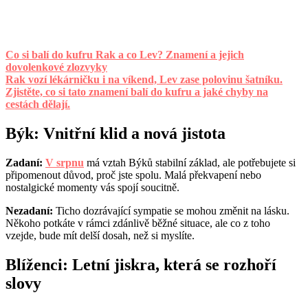
Co si balí do kufru Rak a co Lev? Znamení a jejich
dovolenkové zlozvyky
Rak vozí lékárničku i na víkend, Lev zase polovinu šatníku.
Zjistěte, co si tato znamení balí do kufru a jaké chyby na
cestách dělají.
Býk: Vnitřní klid a nová jistota
Zadaní:
V srpnu
má vztah Býků stabilní základ, ale potřebujete si
připomenout důvod, proč jste spolu. Malá překvapení nebo
nostalgické momenty vás spojí soucitně.
Nezadaní:
Ticho dozrávající sympatie se mohou změnit na lásku.
Někoho potkáte v rámci zdánlivě běžné situace, ale co z toho
vzejde, bude mít delší dosah, než si myslíte.
Blíženci: Letní jiskra, která se rozhoří
slovy