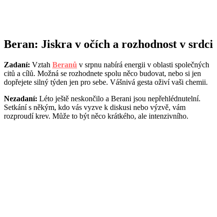
Beran: Jiskra v očích a rozhodnost v srdci
Zadaní:
Vztah
Beranů
v srpnu nabírá energii v oblasti společných
citů a cílů. Možná se rozhodnete spolu něco budovat, nebo si jen
dopřejete silný týden jen pro sebe. Vášnivá gesta oživí vaši chemii.
Nezadaní:
Léto ještě neskončilo a Berani jsou nepřehlédnutelní.
Setkání s někým, kdo vás vyzve k diskusi nebo výzvě, vám
rozproudí krev. Může to být něco krátkého, ale intenzivního.