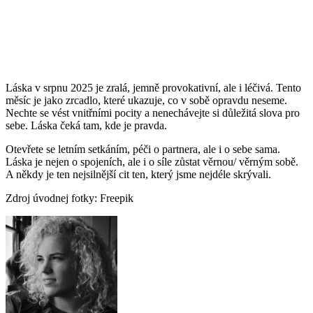
Láska v srpnu 2025 je zralá, jemně provokativní, ale i léčivá. Tento
měsíc je jako zrcadlo, které ukazuje, co v sobě opravdu neseme.
Nechte se vést vnitřními pocity a nenechávejte si důležitá slova pro
sebe. Láska čeká tam, kde je pravda.
Otevřete se letním setkáním, péči o partnera, ale i o sebe sama.
Láska je nejen o spojeních, ale i o síle zůstat věrnou/ věrným sobě.
A někdy je ten nejsilnější cit ten, který jsme nejdéle skrývali.
Zdroj úvodnej fotky: Freepik