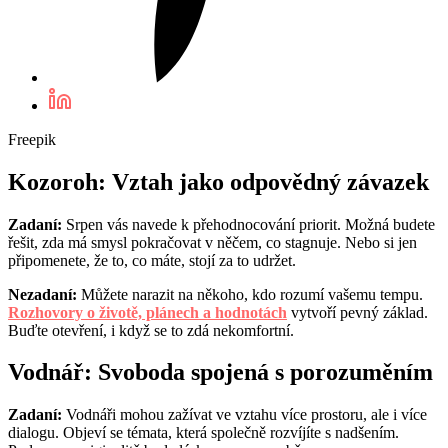
Freepik
Kozoroh: Vztah jako odpovědný závazek
Zadaní:
Srpen vás navede k přehodnocování priorit. Možná budete
řešit, zda má smysl pokračovat v něčem, co stagnuje. Nebo si jen
připomenete, že to, co máte, stojí za to udržet.
Nezadaní:
Můžete narazit na někoho, kdo rozumí vašemu tempu.
Rozhovory o životě, plánech a hodnotách
vytvoří pevný základ.
Buďte otevření, i když se to zdá nekomfortní.
Vodnář: Svoboda spojená s porozuměním
Zadaní:
Vodnáři mohou zažívat ve vztahu více prostoru, ale i více
dialogu. Objeví se témata, která společně rozvíjíte s nadšením.