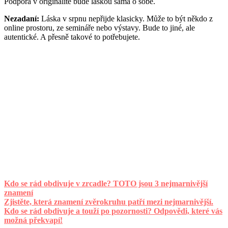
Podpora v originalitě bude láskou sama o sobě.
Nezadaní:
Láska v srpnu nepřijde klasicky. Může to být někdo z
online prostoru, ze semináře nebo výstavy. Bude to jiné, ale
autentické. A přesně takové to potřebujete.
Kdo se rád obdivuje v zrcadle? TOTO jsou 3 nejmarnivější
znamení
Zjistěte, která znamení zvěrokruhu patří mezi nejmarnivější.
Kdo se rád obdivuje a touží po pozornosti? Odpovědi, které vás
možná překvapí!