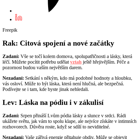
Freepik
Rak: Citová spojení a nové začátky
Zadaní:
Vše se točí kolem domova, spolupatřičnosti a lásky, která
léčí. Můžete pocítit potřebu udělat
vztah
ještě hřejivějším. Péče a
pozornost budou vaším největším darem.
Nezadaní:
Setkání s někým, kdo má podobné hodnoty a hloubku,
vás osloví. Může to být láska, která není hlučná, ale bezpečná.
Podívejte se i tam, kde byste jinak nehledali.
Lev: Láska na pódiu i v zákulisí
Zadaní:
Srpen přináší Lvům pódia lásky a slunce v srdci. Rádi
ukážete světu, jak vám to spolu klape, ale nejvíce získáte v intimních
rozhovorech. Důvěra roste, když se sdílí to neviditelné.
Nezadaní:
Vaše zářivá energie přitahuje obdiv. Může se objevit