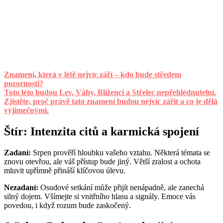
Znamení, která v létě nejvíc září – kdo bude středem
pozornosti?
Toto léto budou Lev, Váhy, Blíženci a Střelec nepřehlédnutelní.
Zjistěte, proč právě tato znamení budou nejvíc zářit a co je dělá
výjimečnými.
Štír: Intenzita citů a karmická spojení
Zadaní:
Srpen prověří hloubku vašeho vztahu. Některá témata se
znovu otevřou, ale váš přístup bude jiný. Větší zralost a ochota
mluvit upřímně přináší klíčovou úlevu.
Nezadaní:
Osudové setkání může přijít nenápadně, ale zanechá
silný dojem. Všímejte si vnitřního hlasu a signály. Emoce vás
povedou, i když rozum bude zaskočený.