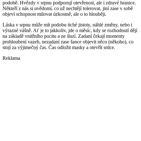
podobě. Hvězdy v srpnu podporují otevřenost, ale i zdravé hranice.
Někteří z nás si uvědomí, co už nechtějí tolerovat, jiní zase v sobě
objeví schopnost milovat úzkostně, ale o to hlouběji.
Láska v srpnu může mít podobu tiché jistoty, náhlé změny, nebo i
výrazné vášně. Ať je to jakkoliv, jde o měsíc, kdy se rozhodnutí dějí
na základě vnitřního pocitu a ne iluzí. Zadaní čekají momenty
prohloubení vazeb, nezadaní zase šance objevit něco (někoho), co
stojí za výjimečný čas. Čas odložit masky a otevřít srdce.
Reklama