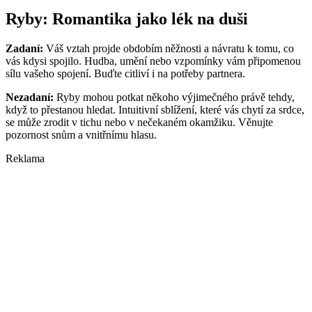
Ryby: Romantika jako lék na duši
Zadaní:
Váš vztah projde obdobím něžnosti a návratu k tomu, co
vás kdysi spojilo. Hudba, umění nebo vzpomínky vám připomenou
sílu vašeho spojení. Buďte citliví i na potřeby partnera.
Nezadaní:
Ryby mohou potkat někoho výjimečného právě tehdy,
když to přestanou hledat. Intuitivní sblížení, které vás chytí za srdce,
se může zrodit v tichu nebo v nečekaném okamžiku. Věnujte
pozornost snům a vnitřnímu hlasu.
Reklama