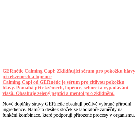
GERnétic Calming Capi: Zklidňující sérum pro pokožku hlavy
při ekzémech a lupénce
Calming Capi od GERnétic je sérum pro citlivou pokožku
hlavy. Pomáhá při ekzémech, lupénce, seborei a vypadávání
vlasů. Obsahuje zelený peptid a mentol pro zklidnění.
Nové doplňky stravy GERnétic obsahují pečlivě vybrané přírodní
ingredience. Namísto desítek složek se laboratoře zaměřily na
funkční kombinace, které podporují přirozené procesy v organismu.