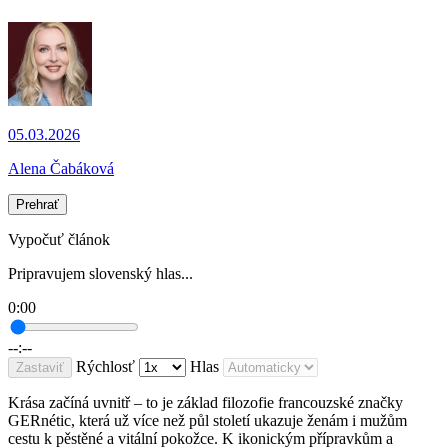
05.03.2026
Alena Čabáková
Prehrať
Vypočuť článok
Pripravujem slovenský hlas...
0:00
--:--
Rýchlosť
Hlas
Zastaviť
Krása začíná uvnitř – to je základ filozofie francouzské značky
GERnétic, která už více než půl století ukazuje ženám i mužům
cestu k pěstěné a vitální pokožce. K ikonickým přípravkům a