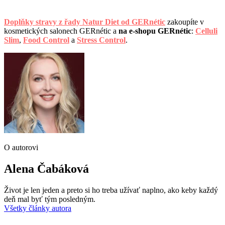
Doplňky stravy z řady Natur Diet od GERnétic
zakoupíte v
kosmetických salonech GERnétic a
na e-shopu GERnétic
:
Celluli
Slim
,
Food Control
a
Stress Control
.
O autorovi
Alena Čabáková
Život je len jeden a preto si ho treba užívať naplno, ako keby každý
deň mal byť tým posledným.
Všetky články autora