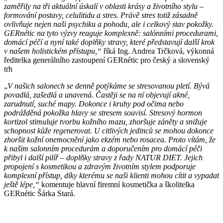
zaměřily na tři aktuální úskalí v oblasti krásy a životního stylu –
formování postavy, celulitidu a stres. Právě stres totiž zásadně
ovlivňuje nejen naši psychiku a pohodu, ale i celkový stav pokožky.
GERnétic na tyto výzvy reaguje komplexně: salónními procedurami,
domácí péčí a nyní také doplňky stravy, které představují další krok
v našem holistickém přístupu,“
říká Ing. Andrea Trčková, výkonná
ředitelka generálního zastoupení GERnétic pro český a slovenský
trh
„
V našich salonech se denně potýkáme se stresovanou pletí. Bývá
povadlá, zašedlá a unavená. Častěji se na ní objevují akné,
zarudnutí, suché mapy. Dokonce i kruhy pod očima nebo
podrážděná pokožka hlavy se stresem souvisí. Stresový hormon
kortizol stimuluje tvorbu kožního mazu, zhoršuje záněty a snižuje
schopnost kůže regenerovat. U citlivých jedinců se mohou dokonce
zhoršit kožní onemocnění jako ekzém nebo rosacea. Proto vítám, že
k našim salonním procedurám a doporučením pro domácí péči
přibyl i další pilíř – doplňky stravy z řady NATUR DIET. Jejich
propojení s kosmetikou a zdravým životním stylem podporuje
komplexní přístup, díky kterému se naši klienti mohou cítit a vypadat
ještě lépe,“
komentuje hlavní firemní kosmetička a školitelka
GERnétic Šárka Stará.