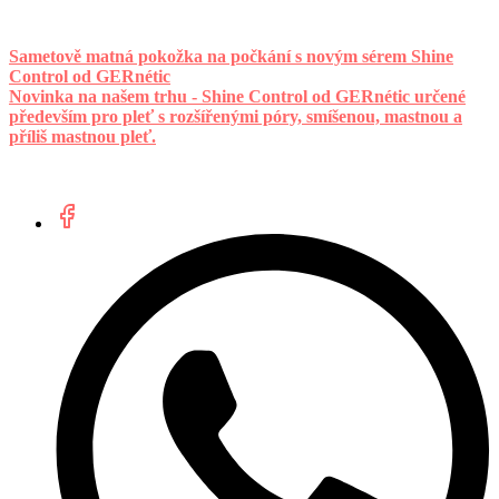
Sametově matná pokožka na počkání s novým sérem Shine
Control od GERnétic
Novinka na našem trhu - Shine Control od GERnétic určené
především pro pleť s rozšířenými póry, smíšenou, mastnou a
příliš mastnou pleť.