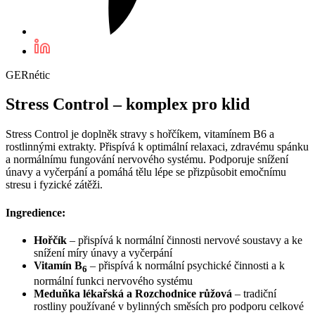
GERnétic
Stress Control – komplex pro klid
Stress Control je doplněk stravy s hořčíkem, vitamínem B6 a
rostlinnými extrakty. Přispívá k optimální relaxaci, zdravému spánku
a normálnímu fungování nervového systému. Podporuje snížení
únavy a vyčerpání a pomáhá tělu lépe se přizpůsobit emočnímu
stresu i fyzické zátěži.
Ingredience:
Hořčík
– přispívá k normální činnosti nervové soustavy a ke
snížení míry únavy a vyčerpání
Vitamín B
– přispívá k normální psychické činnosti a k
6
normální funkci nervového systému
Meduňka lékařská a Rozchodnice růžová
– tradiční
rostliny používané v bylinných směsích pro podporu celkové