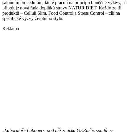
salonním procedurám, které pracují na principu buněčné výživy, se
připojuje nová řada doplňků stravy NATUR DIET. Každý ze tří
produktů – Celluli Slim, Food Control a Stress Control – cílí na
specifické výzvy životního stylu.
Reklama
„
Laboratoře Labogers, pod něž značka GERnétic spadá, se