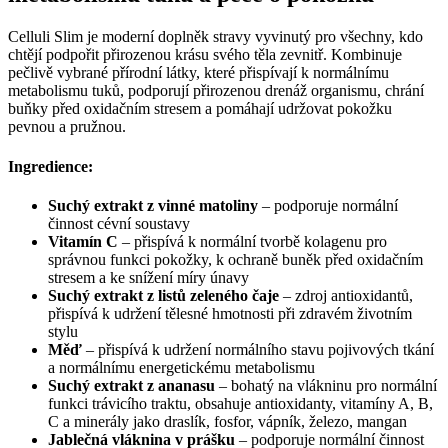
Celluli Slim je moderní doplněk stravy vyvinutý pro všechny, kdo
chtějí podpořit přirozenou krásu svého těla zevnitř. Kombinuje
pečlivě vybrané přírodní látky, které přispívají k normálnímu
metabolismu tuků, podporují přirozenou drenáž organismu, chrání
buňky před oxidačním stresem a pomáhají udržovat pokožku
pevnou a pružnou.
Ingredience:
Suchý extrakt z vinné matoliny
– podporuje normální
činnost cévní soustavy
Vitamín C
– přispívá k normální tvorbě kolagenu pro
správnou funkci pokožky, k ochraně buněk před oxidačním
stresem a ke snížení míry únavy
Suchý extrakt z listů zeleného čaje
– zdroj antioxidantů,
přispívá k udržení tělesné hmotnosti při zdravém životním
stylu
Měď
– přispívá k udržení normálního stavu pojivových tkání
a normálnímu energetickému metabolismu
Suchý extrakt z ananasu
– bohatý na vlákninu pro normální
funkci trávicího traktu, obsahuje antioxidanty, vitamíny A, B,
C a minerály jako draslík, fosfor, vápník, železo, mangan
Jablečná vláknina v prášku
– podporuje normální činnost