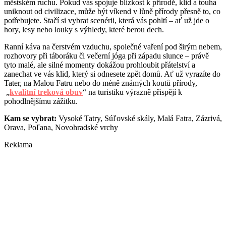
městském ruchu. Pokud vás spojuje blízkost k přírodě, klid a touha
uniknout od civilizace, může být víkend v lůně přírody přesně to, co
potřebujete. Stačí si vybrat scenérii, která vás pohltí – ať už jde o
hory, lesy nebo louky s výhledy, které berou dech.
Ranní káva na čerstvém vzduchu, společné vaření pod širým nebem,
rozhovory při táboráku či večerní jóga při západu slunce – právě
tyto malé, ale silné momenty dokážou prohloubit přátelství a
zanechat ve vás klid, který si odnesete zpět domů. Ať už vyrazíte do
Tater, na Malou Fatru nebo do méně známých koutů přírody,
„
kvalitní treková obuv
“ na turistiku výrazně přispějí k
pohodlnějšímu zážitku.
Kam se vybrat:
Vysoké Tatry, Súľovské skály, Malá Fatra, Zázrivá,
Orava, Poľana, Novohradské vrchy
Reklama