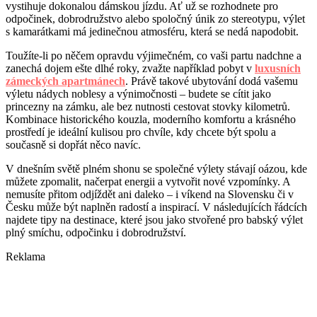
vystihuje dokonalou dámskou jízdu. Ať už se rozhodnete pro
odpočinek, dobrodružstvo alebo spoločný únik zo stereotypu, výlet
s kamarátkami má jedinečnou atmosféru, která se nedá napodobit.
Toužíte-li po něčem opravdu výjimečném, co vaši partu nadchne a
zanechá dojem ešte dlhé roky, zvažte například pobyt v
luxusních
zámeckých apartmánech
. Právě takové ubytování dodá vašemu
výletu nádych noblesy a výnimočnosti – budete se cítit jako
princezny na zámku, ale bez nutnosti cestovat stovky kilometrů.
Kombinace historického kouzla, moderního komfortu a krásného
prostředí je ideální kulisou pro chvíle, kdy chcete být spolu a
současně si dopřát něco navíc.
V dnešním světě plném shonu se společné výlety stávají oázou, kde
můžete zpomalit, načerpat energii a vytvořit nové vzpomínky. A
nemusíte přitom odjíždět ani daleko – i víkend na Slovensku či v
Česku může být naplněn radostí a inspirací. V následujících řádcích
najdete tipy na destinace, které jsou jako stvořené pro babský výlet
plný smíchu, odpočinku i dobrodružství.
Reklama