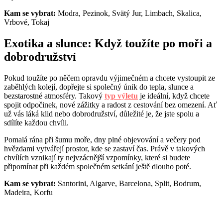
Kam se vybrat:
Modra, Pezinok, Svätý Jur, Limbach, Skalica,
Vrbové, Tokaj
Exotika a slunce: Když toužíte po moři a
dobrodružství
Pokud toužíte po něčem opravdu výjimečném a chcete vystoupit ze
zaběhlých kolejí, dopřejte si společný únik do tepla, slunce a
bezstarostné atmosféry. Takový
typ výletu
je ideální, když chcete
spojit odpočinek, nové zážitky a radost z cestování bez omezení. Ať
už vás láká klid nebo dobrodružství, důležité je, že jste spolu a
sdílíte každou chvíli.
Pomalá rána při šumu moře, dny plné objevování a večery pod
hvězdami vytvářejí prostor, kde se zastaví čas. Právě v takových
chvílích vznikají ty nejvzácnější vzpomínky, které si budete
připomínat při každém společném setkání ještě dlouho poté.
Kam se vybrat:
Santorini, Algarve, Barcelona, Split, Bodrum,
Madeira, Korfu