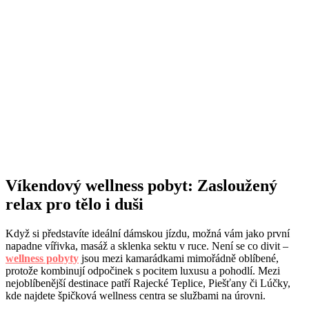
Víkendový wellness pobyt: Zasloužený
relax pro tělo i duši
Když si představíte ideální dámskou jízdu, možná vám jako první
napadne vířivka, masáž a sklenka sektu v ruce. Není se co divit –
wellness pobyty
jsou mezi kamarádkami mimořádně oblíbené,
protože kombinují odpočinek s pocitem luxusu a pohodlí. Mezi
nejoblíbenější destinace patří Rajecké Teplice, Piešťany či Lúčky,
kde najdete špičková wellness centra se službami na úrovni.