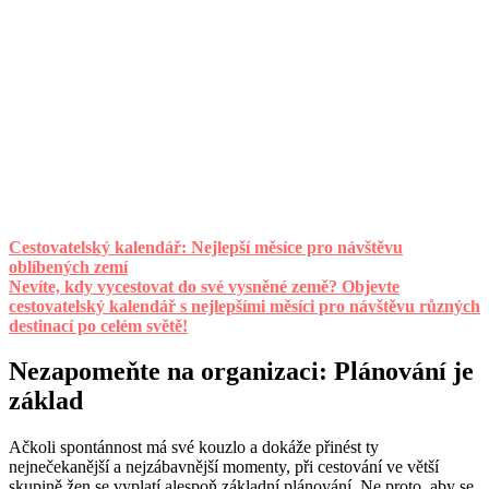
Cestovatelský kalendář: Nejlepší měsíce pro návštěvu
oblíbených zemí
Nevíte, kdy vycestovat do své vysněné země? Objevte
cestovatelský kalendář s nejlepšími měsíci pro návštěvu různých
destinací po celém světě!
Nezapomeňte na organizaci: Plánování je
základ
Ačkoli spontánnost má své kouzlo a dokáže přinést ty
nejnečekanější a nejzábavnější momenty, při cestování ve větší
skupině žen se vyplatí alespoň základní plánování. Ne proto, aby se