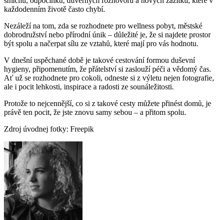
smíchu, odpočinku, důvěrných rozhovorů a nových zážitků, které v
každodenním životě často chybí.
Nezáleží na tom, zda se rozhodnete pro wellness pobyt, městské
dobrodružství nebo přírodní únik – důležité je, že si najdete prostor
být spolu a načerpat sílu ze vztahů, které mají pro vás hodnotu.
V dnešní uspěchané době je takové cestování formou duševní
hygieny, připomenutím, že přátelství si zaslouží péči a vědomý čas.
Ať už se rozhodnete pro cokoli, odneste si z výletu nejen fotografie,
ale i pocit lehkosti, inspirace a radosti ze sounáležitosti.
Protože to nejcennější, co si z takové cesty můžete přinést domů, je
právě ten pocit, že jste znovu samy sebou – a přitom spolu.
Zdroj úvodnej fotky: Freepik