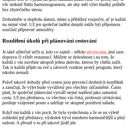
vše striktně řídilo harmonogramem, ale aby měl výlet hladký průběh
bez zbytečného stresu.
Dohodněte si dopředu datum, místo a přibližný rozpočet, ať je každá
na stejné vlně. Už jen společné ladění detailů může být příjemnou
součástí přípravné atmosféry.
Rozdělení úkolů při plánování cestování
Je také užitečné určit si, kdo co zajistí – někdo
ubytování
, jiná zase
dopravu či výběr restaurací. Můžete se dohodnout i na tom, že
každá z vás navrhne alespoň jednu aktivitu, kterou by chtěla zažít.
Tak si každá přijde na své a zároveň vznikne pestrý program, který
nikoho nenudí.
Právě takové dohody před cestou jsou prevencí drobných konfliktů
a zaručují, že výlet bude vyvážený pro všechny zúčastněné. Často
platí, že společné plánování vytváří stejné nadšení jako samotná
cesta. Už jen představa, co všechno vás čeká, probouzí očekávání,
posiluje vzájemné pouto a udržuje ve skupině pozitivní náladu.
Když má každá z vás pocit, že byla vyslechnuta a že se na výletě
zohlední její představy, výsledek bývá mnohem harmoničtější a plný
radosti. A přesně o to při takové jízdě jde.