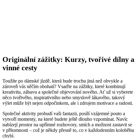
Originální zážitky: Kurzy, tvořivé dílny a
vinné cesty
Toužíte po dámské jízdě, která bude trochu jiná než obvykle a
zároveň vás něčím obohatí? Vsaďte na zážitky, které kombinují
kreativitu, zábavu a společné objevování nového. Ať už si vyberete
něco tvořivého, inspirativního nebo smyslově lákavého, takový
výlet může být nejen odpočinkem, ale i zdrojem motivace a radosti.
Společné aktivity probudí vaši fantazii, posílí vzájemné pouto a
vytvoří momenty, na které budete ještě dlouho vzpomínat. Navíc
nabízejí prostor na upřímné rozhovory, smích a možnost zastavit se
v přítomnosti – což je někdy přesně to, co v každodenním koloběhu
chybí.