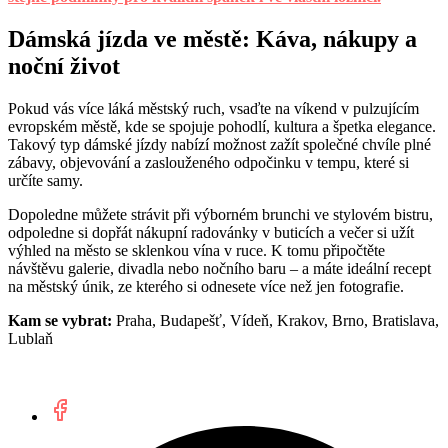
Dámská jízda ve městě: Káva, nákupy a
noční život
Pokud vás více láká městský ruch, vsaďte na víkend v pulzujícím
evropském městě, kde se spojuje pohodlí, kultura a špetka elegance.
Takový typ dámské jízdy nabízí možnost zažít společné chvíle plné
zábavy, objevování a zaslouženého odpočinku v tempu, které si
určíte samy.
Dopoledne můžete strávit při výborném brunchi ve stylovém bistru,
odpoledne si dopřát nákupní radovánky v buticích a večer si užít
výhled na město se sklenkou vína v ruce. K tomu připočtěte
návštěvu galerie, divadla nebo nočního baru – a máte ideální recept
na městský únik, ze kterého si odnesete více než jen fotografie.
Kam se vybrat:
Praha, Budapešť, Vídeň, Krakov, Brno, Bratislava,
Lublaň