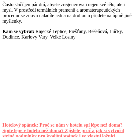
Často stačí jen pár dní, abyste zregenerovali nejen své tělo, ale i
mysl. V prostředí termálních pramenů a aromaterapeutických
procedur se znovu naladíte jedna na druhou a přijdete na úplně jiné
myšlenky.
Kam se vybrat:
Rajecké Teplice, Piešťany, Bešeňová, Lúčky,
Dudince, Karlovy Vary, Velké Losiny
Hotelový spánek: Proč se nám v hotelu spí lépe než doma?
Spíte lépe v hotelu než doma? Zjistěte proč a jak si vytvořit
stejné podmínky pro kvalitní spánek i ve vlastní ložnici.