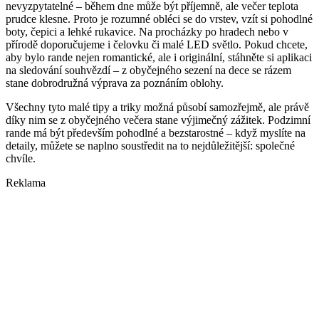
nevyzpytatelné – během dne může být příjemně, ale večer teplota
prudce klesne. Proto je rozumné obléci se do vrstev, vzít si pohodlné
boty, čepici a lehké rukavice. Na procházky po hradech nebo v
přírodě doporučujeme i čelovku či malé LED světlo. Pokud chcete,
aby bylo rande nejen romantické, ale i originální, stáhněte si aplikaci
na sledování souhvězdí – z obyčejného sezení na dece se rázem
stane dobrodružná výprava za poznáním oblohy.
Všechny tyto malé tipy a triky možná působí samozřejmě, ale právě
díky nim se z obyčejného večera stane výjimečný zážitek. Podzimní
rande má být především pohodlné a bezstarostné – když myslíte na
detaily, můžete se naplno soustředit na to nejdůležitější: společné
chvíle.
Reklama