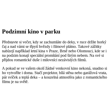
Podzimní kino v parku
Představte si večer, kdy se zachumláte do deky, v ruce držíte horký
čaj a nad vámi se třpytí hvězdy i filmové plátno. Takové zážitky
nabízejí například letní kina v Praze, Brně nebo Olomouci, kde se i
na podzim konají speciální promítání pod širým nebem. Na své si
přijdou romantické duše i milovníci nezávislých filmů.
A pokud se ve vašem okolí žádné venkovní kino nekoná, snadno si
ho vytvoříte i doma. Stačí projektor, bílá stěna nebo garážová vrata,
pár svíček a teplá deka – a kouzelná atmosféra jako z romantického
filmu je na světě.