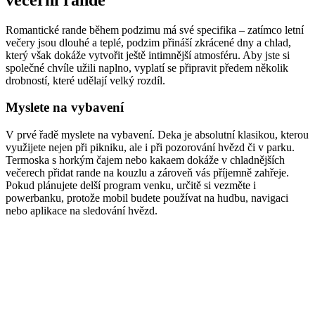
Romantické rande během podzimu má své specifika – zatímco letní
večery jsou dlouhé a teplé, podzim přináší zkrácené dny a chlad,
který však dokáže vytvořit ještě intimnější atmosféru. Aby jste si
společné chvíle užili naplno, vyplatí se připravit předem několik
drobností, které udělají velký rozdíl.
Myslete na vybavení
V prvé řadě myslete na vybavení. Deka je absolutní klasikou, kterou
využijete nejen při pikniku, ale i při pozorování hvězd či v parku.
Termoska s horkým čajem nebo kakaem dokáže v chladnějších
večerech přidat rande na kouzlu a zároveň vás příjemně zahřeje.
Pokud plánujete delší program venku, určitě si vezměte i
powerbanku, protože mobil budete používat na hudbu, navigaci
nebo aplikace na sledování hvězd.