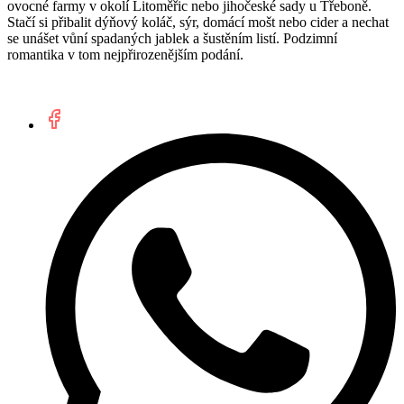
ovocné farmy v okolí Litoměřic nebo jihočeské sady u Třeboně.
Stačí si přibalit dýňový koláč, sýr, domácí mošt nebo cider a nechat
se unášet vůní spadaných jablek a šustěním listí. Podzimní
romantika v tom nejpřirozenějším podání.