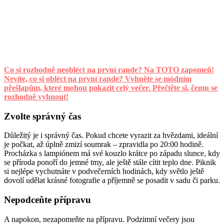
Co si rozhodně neobléct na první rande? Na TOTO zapomeň!
Nevíte, co si obléct na první rande? Vyhněte se módním
přešlapům, které mohou pokazit celý večer. Přečtěte si, čemu se
rozhodně vyhnout!
Zvolte správný čas
Důležitý je i správný čas. Pokud chcete vyrazit za hvězdami, ideální
je počkat, až úplně zmizí soumrak – zpravidla po 20:00 hodině.
Procházka s lampiónem má své kouzlo krátce po západu slunce, kdy
se příroda ponoří do jemné tmy, ale ještě stále cítit teplo dne. Piknik
si nejlépe vychutnáte v podvečerních hodinách, kdy světlo ještě
dovolí udělat krásné fotografie a příjemně se posadit v sadu či parku.
Nepodceňte přípravu
A napokon, nezapomeňte na přípravu. Podzimní večery jsou