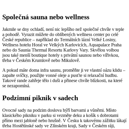
Společná sauna nebo wellness
Jakmile se dny ochladí, není nic lepšího než společné chvíle v teple
a pohodě. Vyrazit můžete do oblíbených wellness center po celé
České republice – například do Termálních lázní Velké Losiny,
Wellness hotelu Horal ve Velkých Karlovicích, Aquapalace Praha
nebo do Saunia Thermal Resortu Karlovy Vary. Skvělou volbou
jsou také menší boutique hotely s privátní saunou nebo vířivkou,
třeba v Českém Krumlově nebo Mikulově.
A pokud máte doma infra saunu, proměňte ji ve vlastní oázu klidu –
zapalte svíčky, použijte vonné oleje a pusťte si relaxační hudbu.
Takové rande zahřeje tělo i duši a přinese chvíle blízkosti, na které
se nezapomíná.
Podzimní piknik v sadech
Ovocné sady na podzim doslova hýří barvami a vůněmi. Místo
klasického pikniku v parku si vezměte deku a košík s dobrotami
přímo mezi jabloně nebo hrušně. V Česku k takovému zážitku lákají
třeba Hostětínské sady ve Zlínském kraji, Sady v Českém ráji,