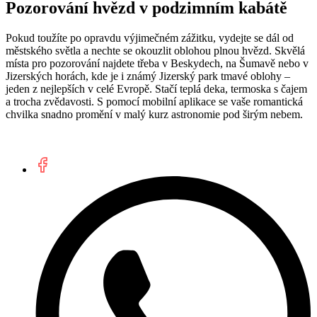
Pozorování hvězd v podzimním kabátě
Pokud toužíte po opravdu výjimečném zážitku, vydejte se dál od
městského světla a nechte se okouzlit oblohou plnou hvězd. Skvělá
místa pro pozorování najdete třeba v Beskydech, na Šumavě nebo v
Jizerských horách, kde je i známý Jizerský park tmavé oblohy –
jeden z nejlepších v celé Evropě. Stačí teplá deka, termoska s čajem
a trocha zvědavosti. S pomocí mobilní aplikace se vaše romantická
chvilka snadno promění v malý kurz astronomie pod širým nebem.