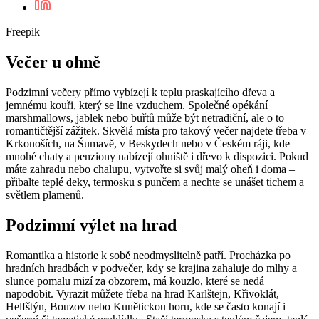
Freepik
Večer u ohně
Podzimní večery přímo vybízejí k teplu praskajícího dřeva a
jemnému kouři, který se line vzduchem. Společné opékání
marshmallows, jablek nebo buřtů může být netradiční, ale o to
romantičtější zážitek. Skvělá místa pro takový večer najdete třeba v
Krkonoších, na Šumavě, v Beskydech nebo v Českém ráji, kde
mnohé chaty a penziony nabízejí ohniště i dřevo k dispozici. Pokud
máte zahradu nebo chalupu, vytvořte si svůj malý oheň i doma –
přibalte teplé deky, termosku s punčem a nechte se unášet tichem a
světlem plamenů.
Podzimní výlet na hrad
Romantika a historie k sobě neodmyslitelně patří. Procházka po
hradních hradbách v podvečer, kdy se krajina zahaluje do mlhy a
slunce pomalu mizí za obzorem, má kouzlo, které se nedá
napodobit. Vyrazit můžete třeba na hrad Karlštejn, Křivoklát,
Helfštýn, Bouzov nebo Kunětickou horu, kde se často konají i