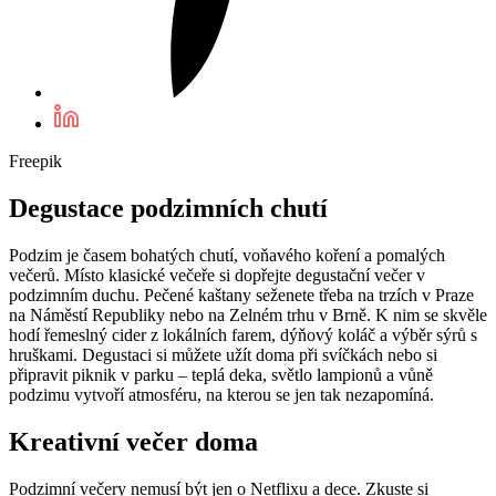
Freepik
Degustace podzimních chutí
Podzim je časem bohatých chutí, voňavého koření a pomalých
večerů. Místo klasické večeře si dopřejte degustační večer v
podzimním duchu. Pečené kaštany seženete třeba na trzích v Praze
na Náměstí Republiky nebo na Zelném trhu v Brně. K nim se skvěle
hodí řemeslný cider z lokálních farem, dýňový koláč a výběr sýrů s
hruškami. Degustaci si můžete užít doma při svíčkách nebo si
připravit piknik v parku – teplá deka, světlo lampionů a vůně
podzimu vytvoří atmosféru, na kterou se jen tak nezapomíná.
Kreativní večer doma
Podzimní večery nemusí být jen o Netflixu a dece. Zkuste si