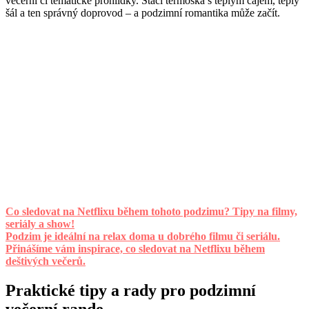
večerní či tematické prohlídky. Stačí termoska s teplým čajem, teplý
šál a ten správný doprovod – a podzimní romantika může začít.
Co sledovat na Netflixu během tohoto podzimu? Tipy na filmy,
seriály a show!
Podzim je ideální na relax doma u dobrého filmu či seriálu.
Přinášíme vám inspirace, co sledovat na Netflixu během
deštivých večerů.
Praktické tipy a rady pro podzimní
večerní rande