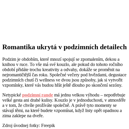
Romantika ukrytá v podzimních detailech
Podzim je obdobím, které mnozí spojují se zpomalením, dekou a
knihou v ruce. To vše má své kouzlo, ale pokud do tohoto ročního
období přidáte trochu kreativity a odvahy, dokáže se proměnit na
nejromantičtější čas roku. Společné večery pod hvězdami, degustace
podzimních chutí či wellness ve dvou jsou způsoby, jak si vytvořit
vzpomínky, které vás budou hřát ještě dlouho po skončení sezóny.
Netypické
podzimní rande
má jednu velkou výhodu – nepotřebuje
velké gesta ani drahé kulisy. Kouzlo je v jednoduchosti, v atmosféře
a v tom, že chvíle prožíváte společně. A právě tyto momenty se
stávají těmi, na které budete vzpomínat, když listy opět opadnou a
zima zaklepe na dveře.
Zdroj úvodnej fotky: Freepik