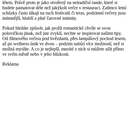
létem. Právě proto je jako stvořený na netradiční rande, které si
budete pamatovat déle než jakýkoli večer v restauraci. Zatímco letní
schůzky často lákají na ruch festivalů či teras, podzimní večery jsou
intimnější, hlubší a plné čarovné intimity.
Pokud hledáte způsob, jak prožít romantické chvíle se svou
polovičkou jinak, než jste zvyklí, nechte se inspirovat našimi tipy.
Od filmového večera pod hvězdami, přes lampášový pochod lesem,
až po wellness únik ve dvou – podzim nabízí více možností, než si
možná myslíte. A co je nejlepší, mnohé z nich si můžete užít přímo
ve svém městě nebo v jeho blízkosti.
Reklama