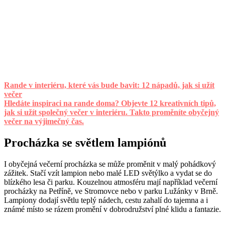
Rande v interiéru, které vás bude bavit: 12 nápadů, jak si užít
večer
Hledáte inspiraci na rande doma? Objevte 12 kreativních tipů,
jak si užít společný večer v interiéru. Takto proměníte obyčejný
večer na výjimečný čas.
Procházka se světlem lampiónů
I obyčejná večerní procházka se může proměnit v malý pohádkový
zážitek. Stačí vzít lampion nebo malé LED světýlko a vydat se do
blízkého lesa či parku. Kouzelnou atmosféru mají například večerní
procházky na Petříně, ve Stromovce nebo v parku Lužánky v Brně.
Lampiony dodají světlu teplý nádech, cestu zahalí do tajemna a i
známé místo se rázem promění v dobrodružství plné klidu a fantazie.