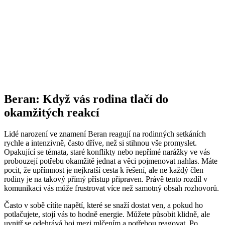
Beran: Když vás rodina tlačí do
okamžitých reakcí
Lidé narození ve znamení Beran reagují na rodinných setkáních
rychle a intenzivně, často dříve, než si stihnou vše promyslet.
Opakující se témata, staré konflikty nebo nepřímé narážky ve vás
probouzejí potřebu okamžitě jednat a věci pojmenovat nahlas. Máte
pocit, že upřímnost je nejkratší cesta k řešení, ale ne každý člen
rodiny je na takový přímý přístup připraven. Právě tento rozdíl v
komunikaci vás může frustrovat více než samotný obsah rozhovorů.
Často v sobě cítíte napětí, které se snaží dostat ven, a pokud ho
potlačujete, stojí vás to hodně energie. Můžete působit klidně, ale
uvnitř se odehrává boj mezi mlčením a potřebou reagovat. Po