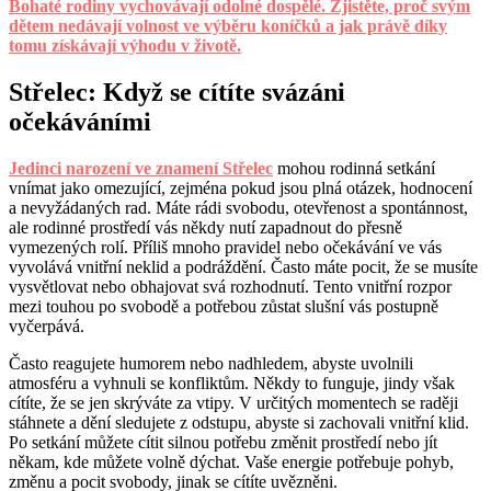
Bohaté rodiny vychovávají odolné dospělé. Zjistěte, proč svým
dětem nedávají volnost ve výběru koníčků a jak právě díky
tomu získávají výhodu v životě.
Střelec: Když se cítíte svázáni
očekáváními
Jedinci narození ve znamení Střelec
mohou rodinná setkání
vnímat jako omezující, zejména pokud jsou plná otázek, hodnocení
a nevyžádaných rad. Máte rádi svobodu, otevřenost a spontánnost,
ale rodinné prostředí vás někdy nutí zapadnout do přesně
vymezených rolí. Příliš mnoho pravidel nebo očekávání ve vás
vyvolává vnitřní neklid a podráždění. Často máte pocit, že se musíte
vysvětlovat nebo obhajovat svá rozhodnutí. Tento vnitřní rozpor
mezi touhou po svobodě a potřebou zůstat slušní vás postupně
vyčerpává.
Často reagujete humorem nebo nadhledem, abyste uvolnili
atmosféru a vyhnuli se konfliktům. Někdy to funguje, jindy však
cítíte, že se jen skrýváte za vtipy. V určitých momentech se raději
stáhnete a dění sledujete z odstupu, abyste si zachovali vnitřní klid.
Po setkání můžete cítit silnou potřebu změnit prostředí nebo jít
někam, kde můžete volně dýchat. Vaše energie potřebuje pohyb,
změnu a pocit svobody, jinak se cítíte uvězněni.