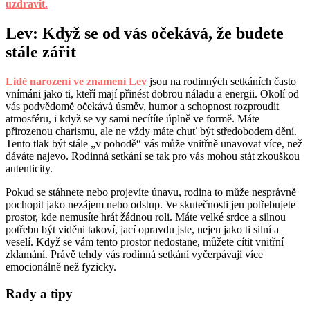
uzdravit.
Lev: Když se od vás očekává, že budete
stále zářit
Lidé narození ve znamení Lev
jsou na rodinných setkáních často
vnímáni jako ti, kteří mají přinést dobrou náladu a energii. Okolí od
vás podvědomě očekává úsměv, humor a schopnost rozproudit
atmosféru, i když se vy sami necítíte úplně ve formě. Máte
přirozenou charismu, ale ne vždy máte chuť být středobodem dění.
Tento tlak být stále „v pohodě“ vás může vnitřně unavovat více, než
dáváte najevo. Rodinná setkání se tak pro vás mohou stát zkouškou
autenticity.
Pokud se stáhnete nebo projevíte únavu, rodina to může nesprávně
pochopit jako nezájem nebo odstup. Ve skutečnosti jen potřebujete
prostor, kde nemusíte hrát žádnou roli. Máte velké srdce a silnou
potřebu být viděni takoví, jací opravdu jste, nejen jako ti silní a
veselí. Když se vám tento prostor nedostane, můžete cítit vnitřní
zklamání. Právě tehdy vás rodinná setkání vyčerpávají více
emocionálně než fyzicky.
Rady a tipy