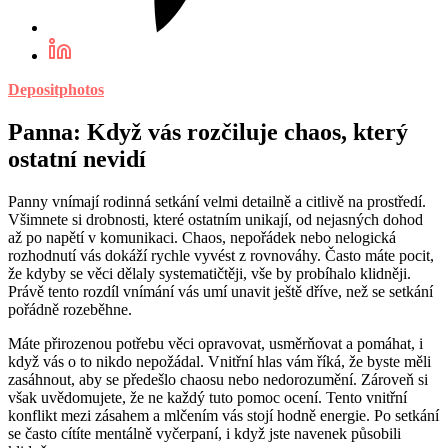
Depositphotos
Panna: Když vás rozčiluje chaos, který
ostatní nevidí
Panny vnímají rodinná setkání velmi detailně a citlivě na prostředí.
Všimnete si drobnosti, které ostatním unikají, od nejasných dohod
až po napětí v komunikaci. Chaos, nepořádek nebo nelogická
rozhodnutí vás dokáží rychle vyvést z rovnováhy. Často máte pocit,
že kdyby se věci dělaly systematičtěji, vše by probíhalo klidněji.
Právě tento rozdíl vnímání vás umí unavit ještě dříve, než se setkání
pořádně rozeběhne.
Máte přirozenou potřebu věci opravovat, usměrňovat a pomáhat, i
když vás o to nikdo nepožádal. Vnitřní hlas vám říká, že byste měli
zasáhnout, aby se předešlo chaosu nebo nedorozumění. Zároveň si
však uvědomujete, že ne každý tuto pomoc ocení. Tento vnitřní
konflikt mezi zásahem a mlčením vás stojí hodně energie. Po setkání
se často cítíte mentálně vyčerpaní, i když jste navenek působili