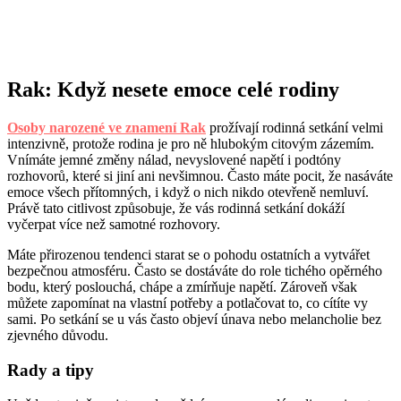
Rak: Když nesete emoce celé rodiny
Osoby narozené ve znamení Rak
prožívají rodinná setkání velmi
intenzivně, protože rodina je pro ně hlubokým citovým zázemím.
Vnímáte jemné změny nálad, nevyslovené napětí i podtóny
rozhovorů, které si jiní ani nevšimnou. Často máte pocit, že nasáváte
emoce všech přítomných, i když o nich nikdo otevřeně nemluví.
Právě tato citlivost způsobuje, že vás rodinná setkání dokáží
vyčerpat více než samotné rozhovory.
Máte přirozenou tendenci starat se o pohodu ostatních a vytvářet
bezpečnou atmosféru. Často se dostáváte do role tichého opěrného
bodu, který poslouchá, chápe a zmírňuje napětí. Zároveň však
můžete zapomínat na vlastní potřeby a potlačovat to, co cítíte vy
sami. Po setkání se u vás často objeví únava nebo melancholie bez
zjevného důvodu.
Rady a tipy