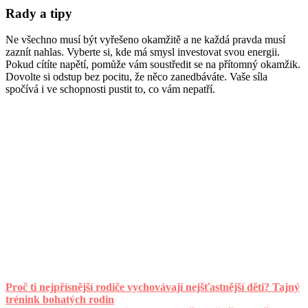
Rady a tipy
Ne všechno musí být vyřešeno okamžitě a ne každá pravda musí
zaznít nahlas. Vyberte si, kde má smysl investovat svou energii.
Pokud cítíte napětí, pomůže vám soustředit se na přítomný okamžik.
Dovolte si odstup bez pocitu, že něco zanedbáváte. Vaše síla
spočívá i ve schopnosti pustit to, co vám nepatří.
Proč ti nejpřísnější rodiče vychovávají nejšťastnější děti? Tajný
trénink bohatých rodin