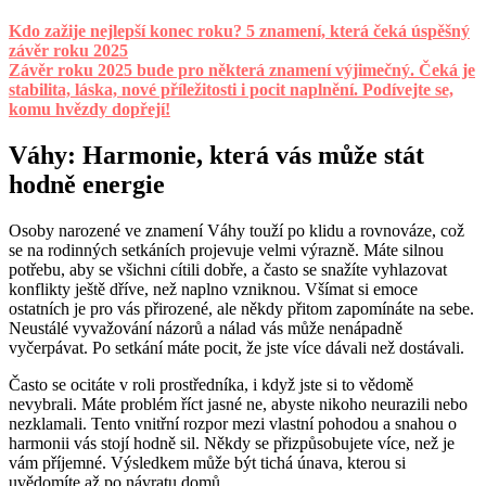
Kdo zažije nejlepší konec roku? 5 znamení, která čeká úspěšný
závěr roku 2025
Závěr roku 2025 bude pro některá znamení výjimečný. Čeká je
stabilita, láska, nové příležitosti i pocit naplnění. Podívejte se,
komu hvězdy dopřejí!
Váhy: Harmonie, která vás může stát
hodně energie
Osoby narozené ve znamení Váhy touží po klidu a rovnováze, což
se na rodinných setkáních projevuje velmi výrazně. Máte silnou
potřebu, aby se všichni cítili dobře, a často se snažíte vyhlazovat
konflikty ještě dříve, než naplno vzniknou. Všímat si emoce
ostatních je pro vás přirozené, ale někdy přitom zapomínáte na sebe.
Neustálé vyvažování názorů a nálad vás může nenápadně
vyčerpávat. Po setkání máte pocit, že jste více dávali než dostávali.
Často se ocitáte v roli prostředníka, i když jste si to vědomě
nevybrali. Máte problém říct jasné ne, abyste nikoho neurazili nebo
nezklamali. Tento vnitřní rozpor mezi vlastní pohodou a snahou o
harmonii vás stojí hodně sil. Někdy se přizpůsobujete více, než je
vám příjemné. Výsledkem může být tichá únava, kterou si
uvědomíte až po návratu domů.