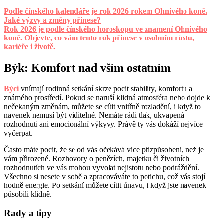
Podle čínského kalendáře je rok 2026 rokem Ohnivého koně.
Jaké výzvy a změny přinese?
Rok 2026 je podle čínského horoskopu ve znamení Ohnivého
koně. Objevte, co vám tento rok přinese v osobním růstu,
kariéře i životě.
Býk: Komfort nad vším ostatním
Býci
vnímají rodinná setkání skrze pocit stability, komfortu a
známého prostředí. Pokud se naruší klidná atmosféra nebo dojde k
nečekaným změnám, můžete se cítit vnitřně rozladění, i když to
navenek nemusí být viditelné. Nemáte rádi tlak, ukvapená
rozhodnutí ani emocionální výkyvy. Právě ty vás dokáží nejvíce
vyčerpat.
Často máte pocit, že se od vás očekává více přizpůsobení, než je
vám přirozené. Rozhovory o penězích, majetku či životních
rozhodnutích ve vás mohou vyvolat nejistotu nebo podráždění.
Všechno si nesete v sobě a zpracováváte to potichu, což vás stojí
hodně energie. Po setkání můžete cítit únavu, i když jste navenek
působili klidně.
Rady a tipy