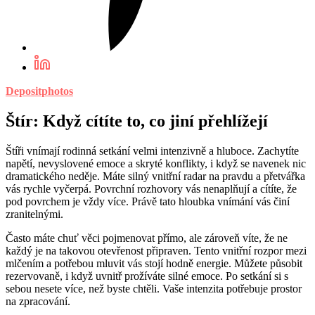
Depositphotos
Štír: Když cítíte to, co jiní přehlížejí
Štíři vnímají rodinná setkání velmi intenzivně a hluboce. Zachytíte
napětí, nevyslovené emoce a skryté konflikty, i když se navenek nic
dramatického neděje. Máte silný vnitřní radar na pravdu a přetvářka
vás rychle vyčerpá. Povrchní rozhovory vás nenaplňují a cítíte, že
pod povrchem je vždy více. Právě tato hloubka vnímání vás činí
zranitelnými.
Často máte chuť věci pojmenovat přímo, ale zároveň víte, že ne
každý je na takovou otevřenost připraven. Tento vnitřní rozpor mezi
mlčením a potřebou mluvit vás stojí hodně energie. Můžete působit
rezervovaně, i když uvnitř prožíváte silné emoce. Po setkání si s
sebou nesete více, než byste chtěli. Vaše intenzita potřebuje prostor
na zpracování.