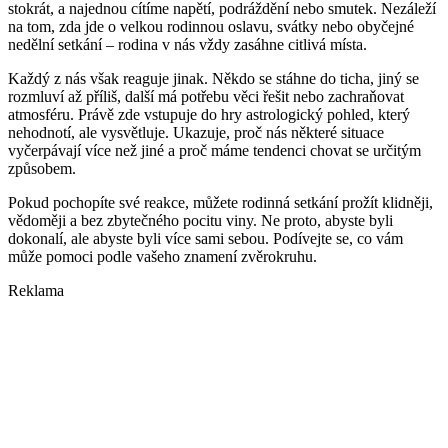
stokrát, a najednou cítíme napětí, podráždění nebo smutek. Nezáleží
na tom, zda jde o velkou rodinnou oslavu, svátky nebo obyčejné
nedělní setkání – rodina v nás vždy zasáhne citlivá místa.
Každý z nás však reaguje jinak. Někdo se stáhne do ticha, jiný se
rozmluví až příliš, další má potřebu věci řešit nebo zachraňovat
atmosféru. Právě zde vstupuje do hry astrologický pohled, který
nehodnotí, ale vysvětluje. Ukazuje, proč nás některé situace
vyčerpávají více než jiné a proč máme tendenci chovat se určitým
způsobem.
Pokud pochopíte své reakce, můžete rodinná setkání prožít klidněji,
vědoměji a bez zbytečného pocitu viny. Ne proto, abyste byli
dokonalí, ale abyste byli více sami sebou. Podívejte se, co vám
může pomoci podle vašeho znamení zvěrokruhu.
Reklama