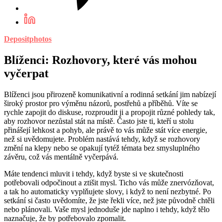
Depositphotos
Blíženci: Rozhovory, které vás mohou
vyčerpat
Blíženci jsou přirozeně komunikativní a rodinná setkání jim nabízejí
široký prostor pro výměnu názorů, postřehů a příběhů. Víte se
rychle zapojit do diskuse, rozproudit ji a propojit různé pohledy tak,
aby rozhovor nezůstal stát na místě. Často jste ti, kteří u stolu
přinášejí lehkost a pohyb, ale právě to vás může stát více energie,
než si uvědomujete. Problém nastává tehdy, když se rozhovory
změní na klepy nebo se opakují tytéž témata bez smysluplného
závěru, což vás mentálně vyčerpává.
Máte tendenci mluvit i tehdy, když byste si ve skutečnosti
potřebovali odpočinout a ztišit mysl. Ticho vás může znervózňovat,
a tak ho automaticky vyplňujete slovy, i když to není nezbytné. Po
setkání si často uvědomíte, že jste řekli více, než jste původně chtěli
nebo plánovali. Vaše mysl jednoduše jde naplno i tehdy, když tělo
naznačuje, že by potřebovalo zpomalit.