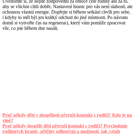
Uvědomte si, že nejste zodpovědní za emoce celé rodiny ani za to,
aby se všichni cítili dobře. Nastavení hranic pro vás není slabostí, ale
ochranou vlastní energie. Dopřejte si během setkání chvíli pro sebe,
i kdyby to měl být jen krátký odchod do jiné místnosti. Po návratu
domů si vytvořte čas na regeneraci, který vám pomůže zpracovat
vše, co jste během dne nasáli.
Proč někdy děti v dospělosti přeruší kontakt s rodiči? Kdo je na
vině?
Proč někdy dospělé děti přeruší kontakt s rodiči? Psychologie
rodinných hranic, příčiny odloučení a možnosti, jak vztah