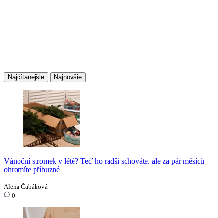
Najčítanejšie
Najnovšie
Vánoční stromek v létě? Teď ho radši schováte, ale za pár měsíců
ohromíte příbuzné
Alena Čabáková
0