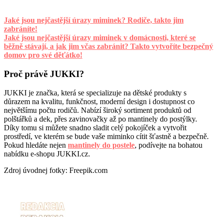
Jaké jsou nejčastější úrazy miminek? Rodiče, takto jim
zabráníte!
Jaké jsou nejčastější úrazy miminek v domácnosti, které se
běžně stávají, a jak jim včas zabránit? Takto vytvoříte bezpečný
domov pro své děťátko!
Proč právě JUKKI?
JUKKI je značka, která se specializuje na dětské produkty s
důrazem na kvalitu, funkčnost, moderní design i dostupnost co
největšímu počtu rodičů. Nabízí široký sortiment produktů od
polštářků a dek, přes zavinovačky až po mantinely do postýlky.
Díky tomu si můžete snadno sladit celý pokojíček a vytvořit
prostředí, ve kterém se bude vaše miminko cítit šťastně a bezpečně.
Pokud hledáte nejen
mantinely do postele
, podívejte na bohatou
nabídku e-shopu JUKKI.cz.
Zdroj úvodnej fotky: Freepik.com