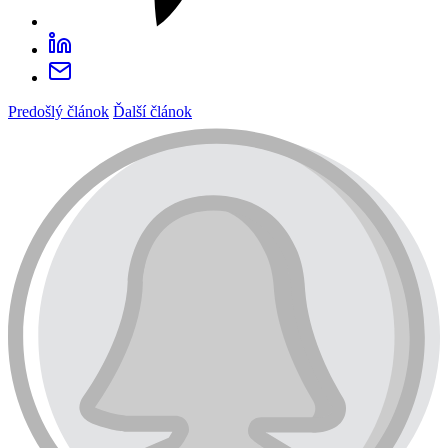
Predošlý článok
Ďalší článok