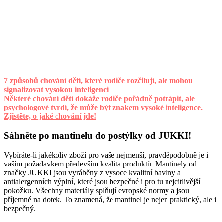
7 způsobů chování dětí, které rodiče rozčilují, ale mohou
signalizovat vysokou inteligenci
Některé chování dětí dokáže rodiče pořádně potrápit, ale
psychologové tvrdí, že může být znakem vysoké inteligence.
Zjistěte, o jaké chování jde!
Sáhněte po mantinelu do postýlky od JUKKI!
Vybíráte-li jakékoliv zboží pro vaše nejmenší, pravděpodobně je i
vaším požadavkem především kvalita produktů. Mantinely od
značky JUKKI jsou vyráběny z vysoce kvalitní bavlny a
antialergenních výplní, které jsou bezpečné i pro tu nejcitlivější
pokožku. Všechny materiály splňují evropské normy a jsou
příjemné na dotek. To znamená, že mantinel je nejen praktický, ale i
bezpečný.