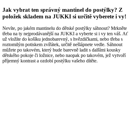
Jak vybrat ten správný mantinel do postýlky? Z
položek skladem na JUKKI si určitě vyberete i vy!
Nevíte, po jakém mantinelu do dětské postýlky sáhnout? Mrkněte
třeba na ty nejprodávanější na JUKKI a vyberte si i vy ten váš. Ať
už vložíte do košíku jednobarevný, s hvězdičkami, nebo třeba s
roztomilým potiskem zvířátek, určitě nešlápnete vedle. Sáhnout
můžete po takovém, který bude barevně ladit s dalšími kousky
dětského pokoje či ložnice, nebo naopak po takovém, jež vytvoří
příjemný kontrast a ozdobí postýlku vašeho dítěte.