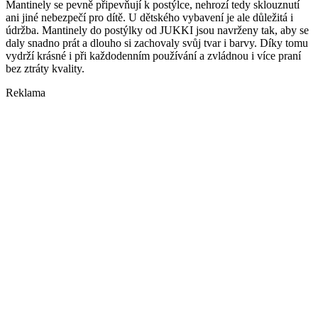
Mantinely se pevně připevňují k postýlce, nehrozí tedy sklouznutí
ani jiné nebezpečí pro dítě. U dětského vybavení je ale důležitá i
údržba. Mantinely do postýlky od JUKKI jsou navrženy tak, aby se
daly snadno prát a dlouho si zachovaly svůj tvar i barvy. Díky tomu
vydrží krásné i při každodenním používání a zvládnou i více praní
bez ztráty kvality.
Reklama