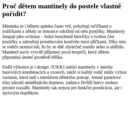
Proč dětem mantinely do postele vlastně
pořídit?
Miminka se i během spánku často vrtí, pohybují ručičkami a
nožičkami a někdy se dokonce odrážejí od stěn postýlky. Mantinely
fungují jako ochrana – brání bouchnutí hlavičky o tvrdou část
postýlky a zabraňují prostrkování končetin mezi příčkami. Díky nim
se rodiče nemusí bát, že by se dítě zbytečně zranilo nebo si ublížilo.
Mantinel navíc vytváří příjemný pocit bezpečí, který dětem
připomíná útulné prostředí bříška.
Další výhodou je i design. JUKKI nabízí mantinely v mnoha
barevných kombinacích a vzorech, takže si každý rodič může vybrat
variantu, která ladí s interiérem dětského pokoje. Jemné pastelové
tóny působí uklidňujícím dojmem, zatímco živější barvy mohou
prostor rozzářit. Mantinely tak nejsou jen funkční pomůckou, ale i
stylovým doplňkem.