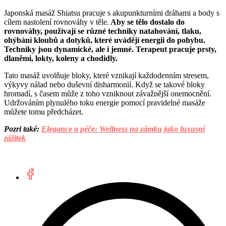
Japonská masáž Shiatsu pracuje s akupunkturními dráhami a body s
cílem nastolení rovnováhy v těle.
Aby se tělo dostalo do
rovnováhy, používají se různé techniky natahování, tlaku,
ohýbání kloubů a dotyků, které uvádějí energii do pohybu.
Techniky jsou dynamické, ale i jemné. Terapeut pracuje prsty,
dlaněmi, lokty, koleny a chodidly.
Tato masáž uvolňuje bloky, které vznikají každodenním stresem,
výkyvy nálad nebo duševní disharmonií. Když se takové bloky
hromadí, s časem může z toho vzniknout závažnější onemocnění.
Udržováním plynulého toku energie pomocí pravidelné masáže
můžete tomu předcházet.
Pozri také:
Elegance a péče: Wellness na zámku jako luxusní
zážitek