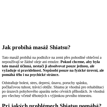
Jak probíhá masáž Shiatsu?
Tato masáž probíhá na podložce na zemi přes pohodlné oblečení a
nepoužívají se žádné oleje ani emulze.
Pokud chceme, aby byla
tato masáž účinná, nestačí ji absolvovat pouze jednou, ale
vyžaduje si pravidelnost. Nepůsobí pouze na fyzické úrovni, ale
pomáhá tělu i na psychické stránce.
Odstraňuje bolest, stres, depresi, únavu, poruchy spánku,
počítačovou tuhost, trávicí obtíže. Shiatsu je vhodná pro rehabilitaci
po úrazech pohybového aparátu nebo cévních příhodách. Je vhodná
pro všechny včetně těhotných s výjimkou prvního trimestru.
Pri jakých problémech Shiatsu pomáhá?