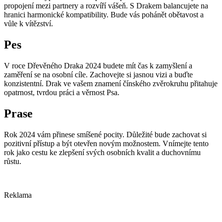
propojení mezi partnery a rozvíří vášeň. S Drakem balancujete na
hranici harmonické kompatibility. Bude vás pohánět obětavost a
vůle k vítězství.
Pes
V roce Dřevěného Draka 2024 budete mít čas k zamyšlení a
zaměření se na osobní cíle. Zachovejte si jasnou vizi a buďte
konzistentní. Drak ve vašem znamení čínského zvěrokruhu přitahuje
opatrnost, tvrdou práci a věrnost Psa.
Prase
Rok 2024 vám přinese smíšené pocity. Důležité bude zachovat si
pozitivní přístup a být otevřen novým možnostem. Vnímejte tento
rok jako cestu ke zlepšení svých osobních kvalit a duchovnímu
růstu.
Reklama