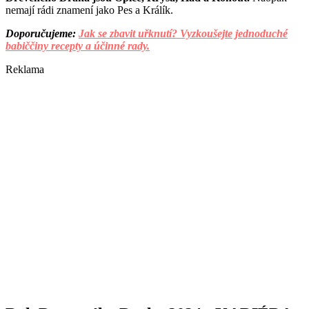
nemají rádi znamení jako Pes a Králík.
Doporučujeme:
Jak se zbavit uřknutí? Vyzkoušejte jednoduché
babiččiny recepty a účinné rady.
Reklama