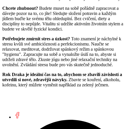
Chcete zhubnout?
Budete muset na sobě pořádně zapracovat a
dávejte pozor na to, co jíte! Sledujte složení potravin a každým
jídlem buďte ke svému tělu ohleduplní. Bez cvičení, diety a
disciplíny to nepůjde. Vitalitu si udržíte aktivním životním stylem a
budete ve skvělé fyzické kondici.
Potřebujete zmírnit stres a úzkost?
Toto znamení je náchylné k
stresu kvůli své ambicióznosti a perfekcionismu. Naučte se
relaxovat, meditovat, dodržovat spánkový režim a spánkovou
"hygienu". Zapracujte na sobě a vynaložte úsilí na to, abyste si
udrželi zdravé tělo. Zkuste jógu nebo jiné relaxační techniky na
uvolnění. Zvládání stresu bude pro vás skutečně jednoduché.
Rok Draka je ideální čas na to, abychom se zbavili závislostí a
utvrdili si nové, zdravější návyky.
Zbavte se kouření, alkoholu,
kofeinu, který můžete vyměnit například za zelený ječmen.