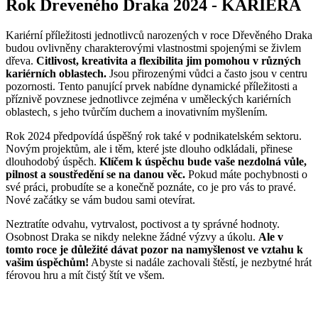
Rok Dreveného Draka 2024 - KARIÉRA
Kariérní příležitosti jednotlivců narozených v roce Dřevěného Draka
budou ovlivněny charakterovými vlastnostmi spojenými se živlem
dřeva.
Citlivost, kreativita a flexibilita jim pomohou v různých
kariérních oblastech.
Jsou přirozenými vůdci a často jsou v centru
pozornosti. Tento panující prvek nabídne dynamické příležitosti a
příznivě povznese jednotlivce zejména v uměleckých kariérních
oblastech, s jeho tvůrčím duchem a inovativním myšlením.
Rok 2024 předpovídá úspěšný rok také v podnikatelském sektoru.
Novým projektům, ale i těm, které jste dlouho odkládali, přinese
dlouhodobý úspěch.
Klíčem k úspěchu bude vaše nezdolná vůle,
pilnost a soustředění se na danou věc.
Pokud máte pochybnosti o
své práci, probudíte se a konečně poznáte, co je pro vás to pravé.
Nové začátky se vám budou sami otevírat.
Neztratíte odvahu, vytrvalost, poctivost a ty správné hodnoty.
Osobnost Draka se nikdy nelekne žádné výzvy a úkolu.
Ale v
tomto roce je důležité dávat pozor na namyšlenost ve vztahu k
vašim úspěchům!
Abyste si nadále zachovali štěstí, je nezbytné hrát
férovou hru a mít čistý štít ve všem.