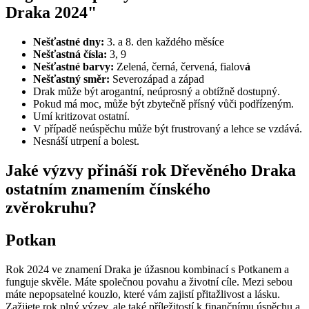
Draka 2024"
Nešťastné dny:
3. a 8. den každého měsíce
Nešťastná čísla:
3, 9
Nešťastné barvy:
Zelená, černá, červená, fialov
á
Nešťastný směr:
Severozápad a západ
Drak může být arogantní, neúprosný a obtížně dostupný.
Pokud má moc, může být zbytečně přísný vůči podřízeným.
Umí kritizovat ostatní.
V případě neúspěchu může být frustrovaný a lehce se vzdává.
Nesnáší utrpení a bolest.
Jaké výzvy přináší rok Dřevěného Draka
ostatním znamením čínského
zvěrokruhu?
Potkan
Rok 2024 ve znamení Draka je úžasnou kombinací s Potkanem a
funguje skvěle. Máte společnou povahu a životní cíle. Mezi sebou
máte nepopsatelné kouzlo, které vám zajistí přitažlivost a lásku.
Zažijete rok plný výzev, ale také příležitostí k finančnímu úspěchu a