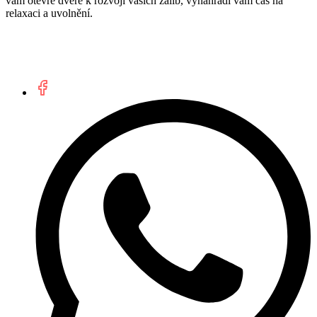
vám otevře dveře k rozvoji vašich zálib, vynahradí vám čas na
relaxaci a uvolnění.