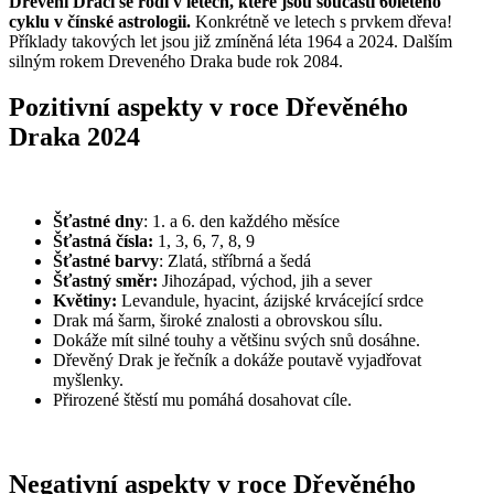
Dřevění Draci se rodí v letech, které jsou součástí 60letého
cyklu v čínské astrologii.
Konkrétně ve letech s prvkem dřeva!
Příklady takových let jsou již zmíněná léta 1964 a 2024. Dalším
silným rokem Dreveného Draka bude rok 2084.
Pozitivní aspekty v roce Dřevěného
Draka 2024
Šťastné dny
: 1. a 6. den každého měsíce
Šťastná čísla:
1, 3, 6, 7, 8, 9
Šťastné barvy
: Zlatá, stříbrná a šedá
Šťastný směr:
Jihozápad, východ, jih a sever
Květiny:
Levandule, hyacint, ázijské krvácející srdce
Drak má šarm, široké znalosti a obrovskou sílu.
Dokáže mít silné touhy a většinu svých snů dosáhne.
Dřevěný Drak je řečník a dokáže poutavě vyjadřovat
myšlenky.
Přirozené štěstí mu pomáhá dosahovat cíle.
Negativní aspekty v roce Dřevěného