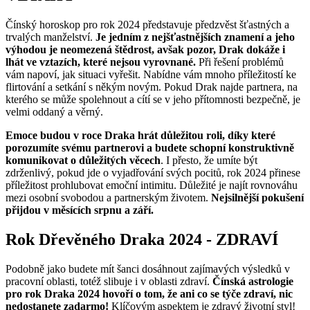
Čínský horoskop pro rok 2024 představuje předzvěst šťastných a
trvalých manželství.
Je jedním z nejšťastnějších znamení a jeho
výhodou je neomezená štědrost, avšak pozor, Drak dokáže i
lhát ve vztazích, které nejsou vyrovnané.
Při řešení problémů
vám napoví, jak situaci vyřešit. Nabídne vám mnoho příležitostí ke
flirtování a setkání s někým novým. Pokud Drak najde partnera, na
kterého se může spolehnout a cítí se v jeho přítomnosti bezpečně, je
velmi oddaný a věrný.
Emoce budou v roce Draka hrát důležitou roli, díky které
porozumíte svému partnerovi a budete schopní konstruktivně
komunikovat o důležitých věcech
. I přesto, že umíte být
zdrženlivý, pokud jde o vyjadřování svých pocitů, rok 2024 přinese
příležitost prohlubovat emoční intimitu. Důležité je najít rovnováhu
mezi osobní svobodou a partnerským životem.
Nejsilnější pokušení
přijdou v měsících srpnu a září.
Rok Dřevěného Draka 2024 - ZDRAVÍ
Podobně jako budete mít šanci dosáhnout zajímavých výsledků v
pracovní oblasti, totéž slibuje i v oblasti zdraví.
Čínská astrologie
pro rok Draka 2024 hovoří o tom, že ani co se týče zdraví, nic
nedostanete zadarmo!
Klíčovým aspektem je zdravý životní styl!