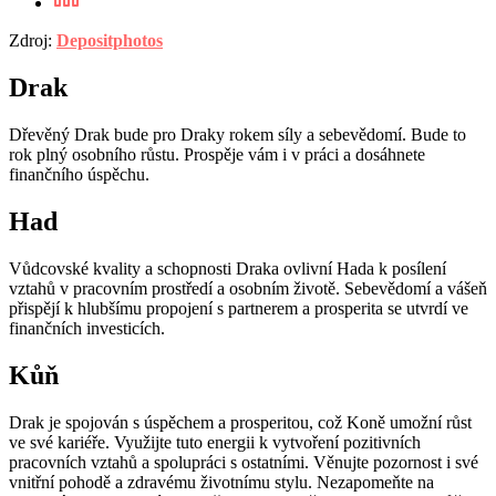
Zdroj:
Depositphotos
Drak
Dřevěný Drak bude pro Draky rokem síly a sebevědomí. Bude to
rok plný osobního růstu. Prospěje vám i v práci a dosáhnete
finančního úspěchu.
Had
Vůdcovské kvality a schopnosti Draka ovlivní Hada k posílení
vztahů v pracovním prostředí a osobním životě. Sebevědomí a vášeň
přispějí k hlubšímu propojení s partnerem a prosperita se utvrdí ve
finančních investicích.
Kůň
Drak je spojován s úspěchem a prosperitou, což Koně umožní růst
ve své kariéře. Využijte tuto energii k vytvoření pozitivních
pracovních vztahů a spolupráci s ostatními. Věnujte pozornost i své
vnitřní pohodě a zdravému životnímu stylu. Nezapomeňte na