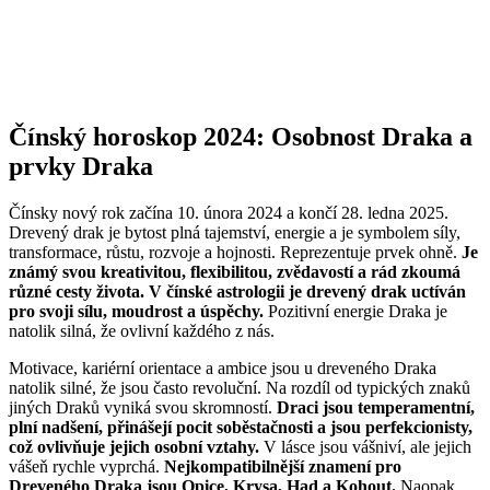
Čínský horoskop 2024: Osobnost Draka a
prvky Draka
Čínsky nový rok začína 10. února 2024 a končí 28. ledna 2025.
Drevený drak je bytost plná tajemství, energie a je symbolem síly,
transformace, růstu, rozvoje a hojnosti. Reprezentuje prvek ohně.
Je
známý svou kreativitou, flexibilitou, zvědavostí a rád zkoumá
různé cesty života. V čínské astrologii je drevený drak uctíván
pro svoji sílu, moudrost a úspěchy.
Pozitivní energie Draka je
natolik silná, že ovlivní každého z nás.
Motivace, kariérní orientace a ambice jsou u dreveného Draka
natolik silné, že jsou často revoluční. Na rozdíl od typických znaků
jiných Draků vyniká svou skromností.
Draci jsou temperamentní,
plní nadšení, přinášejí pocit soběstačnosti a jsou perfekcionisty,
což ovlivňuje jejich osobní vztahy.
V lásce jsou vášniví, ale jejich
vášeň rychle vyprchá.
Nejkompatibilnější znamení pro
Dreveného Draka jsou Opice, Krysa, Had a Kohout.
Naopak