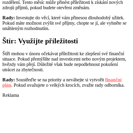
rozdělení. Tento měsíc může přinést příležitosti k získání nových
zdrojů příjmů, pokud budete otevřeni změnám.
Rady:
Investujte do věcí, které vám přinesou dlouhodobý užitek.
Pokud máte možnost zvýšit své příjmy, chopte se jí, ale vyhněte se
unáhleným rozhodnutím.
Štír: Využijte příležitosti
Štíři mohou v únoru očekávat příležitosti ke zlepšení své finanční
situace. Pokud přemýšlíte nad investicemi nebo novým projektem,
hvězdy vám přejí. Důležité však bude nepodlehnout pokušení
utrácet za zbytečnosti.
Rady:
Soustřeďte se na priority a neváhejte si vytvořit
finanční
plán
. Pokud uvažujete o velkých krocích, zvažte rady odborníka.
Reklama