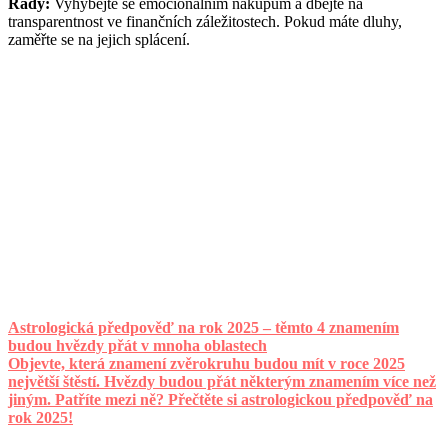
Rady:
Vyhýbejte se emocionálním nákupům a dbejte na
transparentnost ve finančních záležitostech. Pokud máte dluhy,
zaměřte se na jejich splácení.
Astrologická předpověď na rok 2025 – těmto 4 znamením
budou hvězdy přát v mnoha oblastech
Objevte, která znamení zvěrokruhu budou mít v roce 2025
největší štěstí. Hvězdy budou přát některým znamením více než
jiným. Patříte mezi ně? Přečtěte si astrologickou předpověď na
rok 2025!