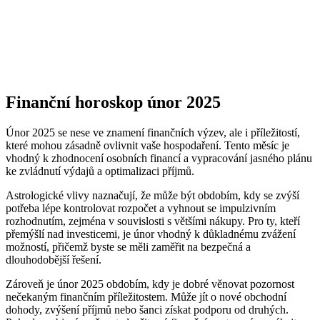
Finanční horoskop únor 2025
Únor 2025 se nese ve znamení finančních výzev, ale i příležitostí,
které mohou zásadně ovlivnit vaše hospodaření. Tento měsíc je
vhodný k zhodnocení osobních financí a vypracování jasného plánu
ke zvládnutí výdajů a optimalizaci příjmů.
Astrologické vlivy naznačují, že může být obdobím, kdy se zvýší
potřeba lépe kontrolovat rozpočet a vyhnout se impulzivním
rozhodnutím, zejména v souvislosti s většími nákupy. Pro ty, kteří
přemýšlí nad investicemi, je únor vhodný k důkladnému zvážení
možností, přičemž byste se měli zaměřit na bezpečná a
dlouhodobější řešení.
Zároveň je únor 2025 obdobím, kdy je dobré věnovat pozornost
nečekaným finančním příležitostem. Může jít o nové obchodní
dohody, zvýšení příjmů nebo šanci získat podporu od druhých.