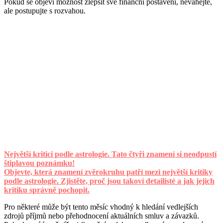
Pokud se objeví možnost zlepšit své finanční postavení, neváhejte,
ale postupujte s rozvahou.
Největší kritici podle astrologie. Tato čtyři znamení si neodpustí
štiplavou poznámku!
Objevte, která znamení zvěrokruhu patří mezi největší kritiky
podle astrologie. Zjistěte, proč jsou takoví detailisté a jak jejich
kritiku správně pochopit.
Pro některé může být tento měsíc vhodný k hledání vedlejších
zdrojů příjmů nebo přehodnocení aktuálních smluv a závazků.