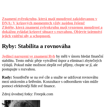
Znamení zvěrokruhu, která mají moudrost zakódovanou v
DNA: V krizových momentech vždy najdou řešení!
Zjistěte, která znamení zvěrokruhu mají vrozenou moudrost a
dokážou zvládat krizové situace s rozvahou. Objevte tajemství
jejich vnitřní síly a schopností.
Ryby: Stabilita a rovnováha
Jedinci narození ve znamení Ryb
by měli v únoru hledat finanční
stabilitu. Tento měsíc přeje vytváření úspor a eliminaci zbytečných
výdajů. Pokud máte možnost zlepšit své příjmy, chopte se jí, ale
postupujte s rozvahou.
Rady:
Soustřeďte se na své cíle a snažte se udržovat rovnováhu
mezi utrácením a šetřením. Konzultace s odborníkem vám může
pomoci efektivněji řídit své finance.
Zdroj úvodnej fotky: Freepik.com