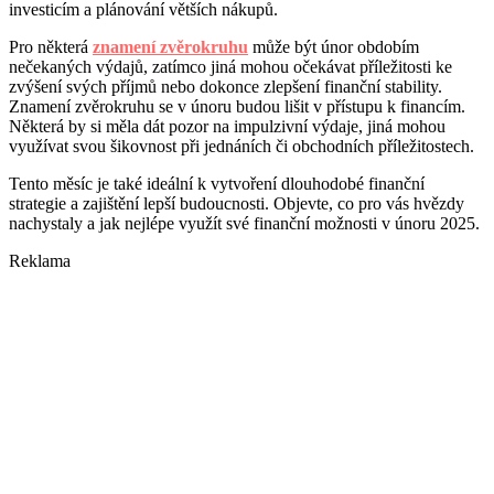
investicím a plánování větších nákupů.
Pro některá
znamení zvěrokruhu
může být únor obdobím
nečekaných výdajů, zatímco jiná mohou očekávat příležitosti ke
zvýšení svých příjmů nebo dokonce zlepšení finanční stability.
Znamení zvěrokruhu se v únoru budou lišit v přístupu k financím.
Některá by si měla dát pozor na impulzivní výdaje, jiná mohou
využívat svou šikovnost při jednáních či obchodních příležitostech.
Tento měsíc je také ideální k vytvoření dlouhodobé finanční
strategie a zajištění lepší budoucnosti. Objevte, co pro vás hvězdy
nachystaly a jak nejlépe využít své finanční možnosti v únoru 2025.
Reklama