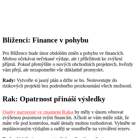
Blíženci: Finance v pohybu
Pro Blížence bude únor obdobím změn a pohybu ve financích.
Mohou očekávat nečekané výdaje, ale i příležitosti ke zvýšení
příjmů. Pokud přemýšlíte o nových obchodních projektech, hvězdy
vám přejí, ale nezapomeňte vše důkladně promyslet.
Rady:
Vytvořte si jasný plán a držte se ho. Neinvestujte do
rizikových projektů bez podrobného prozkoumání všech možností.
Rak: Opatrnost přináší výsledky
Osoby narozené ve znamení Raka
by měly v únoru věnovat
zvýšenou pozornost svým financím. Ačkoli se vám může zdát, že
máte vše pod kontrolou, malé detaily mohou rozhodovat. Vyhněte se
neplánovaným výdajům a raději se soustřeďte na vytváření rezerv.