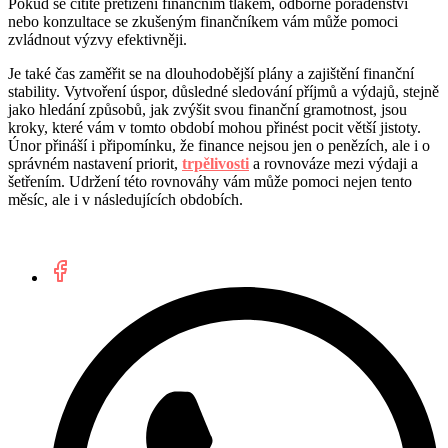
Pokud se cítíte přetíženi finančním tlakem, odborné poradenství
nebo konzultace se zkušeným finančníkem vám může pomoci
zvládnout výzvy efektivněji.
Je také čas zaměřit se na dlouhodobější plány a zajištění finanční
stability. Vytvoření úspor, důsledné sledování příjmů a výdajů, stejně
jako hledání způsobů, jak zvýšit svou finanční gramotnost, jsou
kroky, které vám v tomto období mohou přinést pocit větší jistoty.
Únor přináší i připomínku, že finance nejsou jen o penězích, ale i o
správném nastavení priorit,
trpělivosti
a rovnováze mezi výdaji a
šetřením. Udržení této rovnováhy vám může pomoci nejen tento
měsíc, ale i v následujících obdobích.